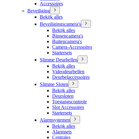
Accessoires
Beveiliging
Bekijk alles
Beveiligingscamera's
Bekijk alles
Binnencamera's
Buitencamera's
Camera-Accessoires
Startersets
Slimme Deurbellen
Bekijk alles
Videodeurbellen
Deurbelaccessoires
Slimme Sloten
Bekijk alles
Deursloten
Toegangscontrole
Slot Accessoires
Startersets
Alarmsystemen
Bekijk alles
Alarmsets
Centrales