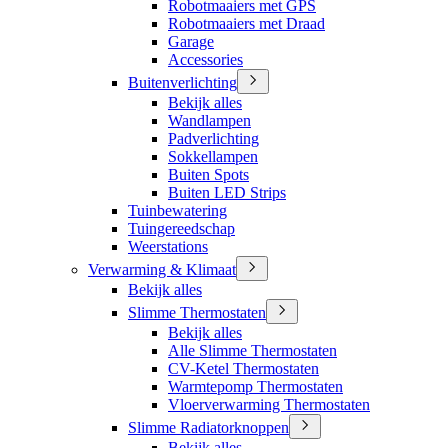
Robotmaaiers met GPS
Robotmaaiers met Draad
Garage
Accessories
Buitenverlichting
Bekijk alles
Wandlampen
Padverlichting
Sokkellampen
Buiten Spots
Buiten LED Strips
Tuinbewatering
Tuingereedschap
Weerstations
Verwarming & Klimaat
Bekijk alles
Slimme Thermostaten
Bekijk alles
Alle Slimme Thermostaten
CV-Ketel Thermostaten
Warmtepomp Thermostaten
Vloerverwarming Thermostaten
Slimme Radiatorknoppen
Bekijk alles