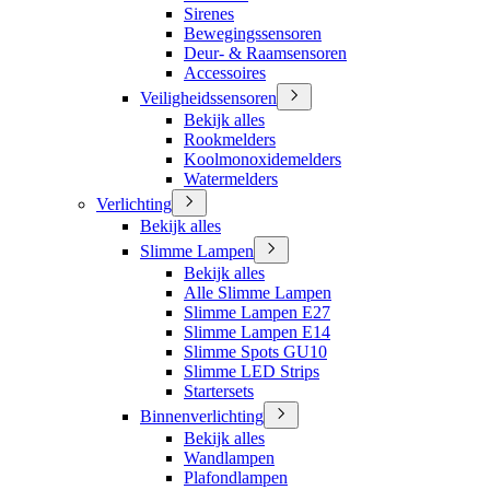
Sirenes
Bewegingssensoren
Deur- & Raamsensoren
Accessoires
Veiligheidssensoren
Bekijk alles
Rookmelders
Koolmonoxidemelders
Watermelders
Verlichting
Bekijk alles
Slimme Lampen
Bekijk alles
Alle Slimme Lampen
Slimme Lampen E27
Slimme Lampen E14
Slimme Spots GU10
Slimme LED Strips
Startersets
Binnenverlichting
Bekijk alles
Wandlampen
Plafondlampen