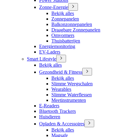
Power Stations
Zonne-Energie
Bekijk alles
Zonnepanelen
Balkonzonnepanelen
Draagbare Zonnepanelen
Omvormers
Thuisbatterijen
Energiemonitoring
EV-Laders
Smart Lifestyle
Bekijk alles
Gezondheid & Fitness
Bekijk alles
Slimme Weegschalen
Wearables
Slimme Waterflessen
Meetinstrumenten
E-Readers
Bluetooth Trackers
Huisdieren
Opladen & Accessoires
Bekijk alles
Magsafe