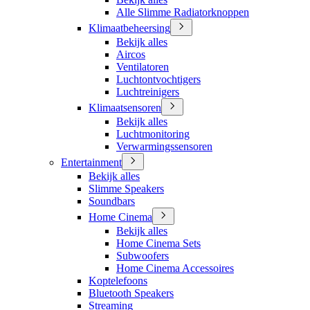
Alle Slimme Radiatorknoppen
Klimaatbeheersing
Bekijk alles
Aircos
Ventilatoren
Luchtontvochtigers
Luchtreinigers
Klimaatsensoren
Bekijk alles
Luchtmonitoring
Verwarmingssensoren
Entertainment
Bekijk alles
Slimme Speakers
Soundbars
Home Cinema
Bekijk alles
Home Cinema Sets
Subwoofers
Home Cinema Accessoires
Koptelefoons
Bluetooth Speakers
Streaming