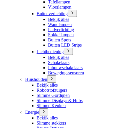
Tafellampen
Vloerlampen
Buitenverlichting
Bekijk alles
Wandlampen
Padverlichting
Sokkellampen
Buiten Spots
Buiten LED Strips
Lichtbediening
Bekijk alles
Schakelaars
Inbouwschakelaars
Bewegingssensoren
Huishouden
Bekijk alles
Robotstofzuigers
Slimme Gordijnen
Slimme Displays & Hubs
Slimme Keuken
Energie
Bekijk alles
Slimme stekkers