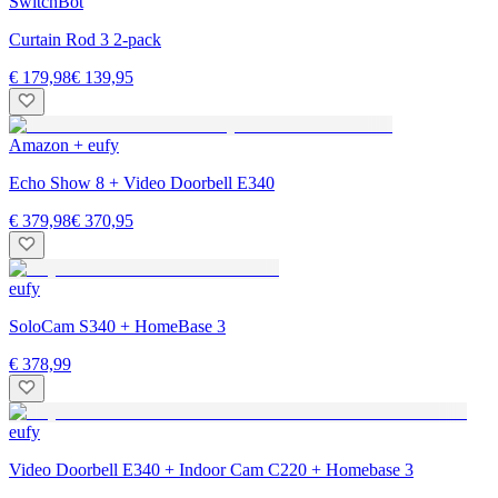
SwitchBot
Curtain Rod 3 2-pack
€ 179,98
€ 139,95
Amazon + eufy
Echo Show 8 + Video Doorbell E340
€ 379,98
€ 370,95
eufy
SoloCam S340 + HomeBase 3
€ 378,99
eufy
Video Doorbell E340 + Indoor Cam C220 + Homebase 3