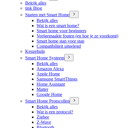
Bekijk alles
tink Blog
Starten met Smart Home
Bekijk alles
Wat is een smart home?
Smart home voor beginners
Veelgemaakte fouten (en hoe je ze voorkomt)
Smart home stap voor stap
Compatibiliteit uitgelegd
Keuzehulp
Smart Home Systeem
Bekijk alles
Amazon Alexa
Apple Home
Samsung SmartThings
Home Assistant
Matter
Google Home
Smart Home Protocollen
Bekijk alles
Wat is een protocol?
Zigbee
Z-Wave
Bluetooth