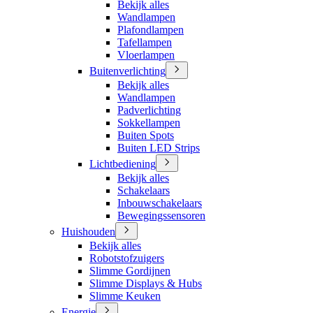
Bekijk alles
Wandlampen
Plafondlampen
Tafellampen
Vloerlampen
Buitenverlichting
Bekijk alles
Wandlampen
Padverlichting
Sokkellampen
Buiten Spots
Buiten LED Strips
Lichtbediening
Bekijk alles
Schakelaars
Inbouwschakelaars
Bewegingssensoren
Huishouden
Bekijk alles
Robotstofzuigers
Slimme Gordijnen
Slimme Displays & Hubs
Slimme Keuken
Energie