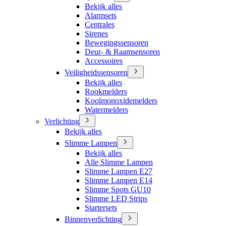
Bekijk alles
Alarmsets
Centrales
Sirenes
Bewegingssensoren
Deur- & Raamsensoren
Accessoires
Veiligheidssensoren
Bekijk alles
Rookmelders
Koolmonoxidemelders
Watermelders
Verlichting
Bekijk alles
Slimme Lampen
Bekijk alles
Alle Slimme Lampen
Slimme Lampen E27
Slimme Lampen E14
Slimme Spots GU10
Slimme LED Strips
Startersets
Binnenverlichting