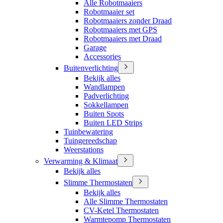
Alle Robotmaaiers
Robotmaaier set
Robotmaaiers zonder Draad
Robotmaaiers met GPS
Robotmaaiers met Draad
Garage
Accessories
Buitenverlichting
Bekijk alles
Wandlampen
Padverlichting
Sokkellampen
Buiten Spots
Buiten LED Strips
Tuinbewatering
Tuingereedschap
Weerstations
Verwarming & Klimaat
Bekijk alles
Slimme Thermostaten
Bekijk alles
Alle Slimme Thermostaten
CV-Ketel Thermostaten
Warmtepomp Thermostaten