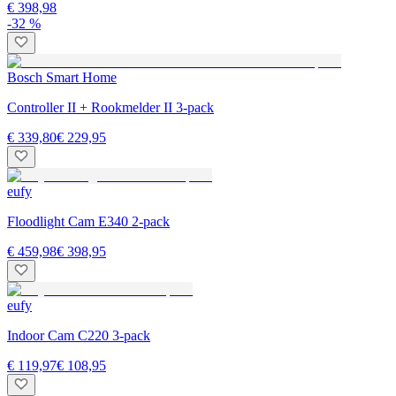
€ 398,98
-32 %
Bosch Smart Home
Controller II + Rookmelder II 3-pack
€ 339,80
€ 229,95
eufy
Floodlight Cam E340 2-pack
€ 459,98
€ 398,95
eufy
Indoor Cam C220 3-pack
€ 119,97
€ 108,95