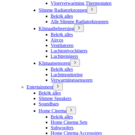
Vloerverwarming Thermostaten
Slimme Radiatorknoppen
Bekijk alles
Alle Slimme Radiatorknoppen
Klimaatbeheersing
Bekijk alles
Aircos
Ventilatoren
Luchtontvochtigers
Luchtreinigers
Klimaatsensoren
Bekijk alles
Luchtmonitoring
Verwarmingssensoren
Entertainment
Bekijk alles
Slimme Speakers
Soundbars
Home Cinema
Bekijk alles
Home Cinema Sets
Subwoofers
Home Cinema Accessoires