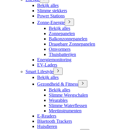
Bekijk alles
Slimme stekkers
Power Stations
Zonne-Energie
Bekijk alles
Zonnepanelen
Balkonzonnepanelen
Draagbare Zonnepanelen
Omvormers
Thuisbatterijen
Energiemonitoring
EV-Laders
Smart Lifestyle
Bekijk alles
Gezondheid & Fitness
Bekijk alles
Slimme Weegschalen
Wearables
Slimme Waterflessen
Meetinstrumenten
E-Readers
Bluetooth Trackers
Huisdieren