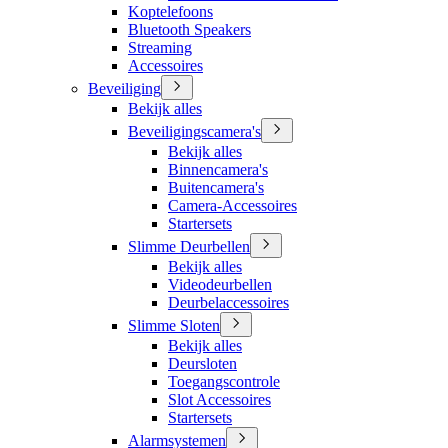
Koptelefoons
Bluetooth Speakers
Streaming
Accessoires
Beveiliging
Bekijk alles
Beveiligingscamera's
Bekijk alles
Binnencamera's
Buitencamera's
Camera-Accessoires
Startersets
Slimme Deurbellen
Bekijk alles
Videodeurbellen
Deurbelaccessoires
Slimme Sloten
Bekijk alles
Deursloten
Toegangscontrole
Slot Accessoires
Startersets
Alarmsystemen