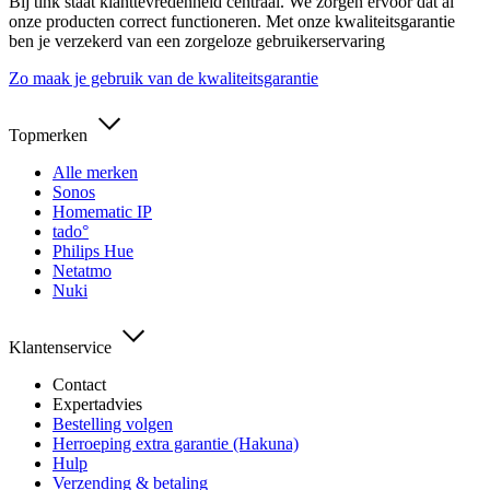
Bij tink staat klanttevredenheid centraal. We zorgen ervoor dat al
onze producten correct functioneren. Met onze kwaliteitsgarantie
ben je verzekerd van een zorgeloze gebruikerservaring
Zo maak je gebruik van de kwaliteitsgarantie
Topmerken
Alle merken
Sonos
Homematic IP
tado°
Philips Hue
Netatmo
Nuki
Klantenservice
Contact
Expertadvies
Bestelling volgen
Herroeping extra garantie (Hakuna)
Hulp
Verzending & betaling