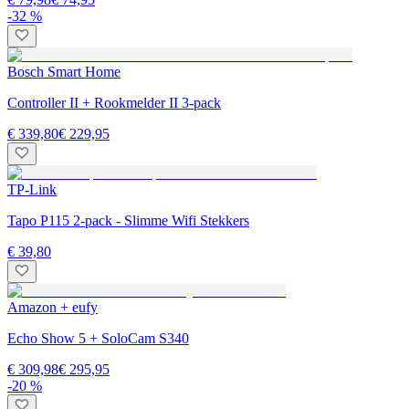
-32 %
Bosch Smart Home
Controller II + Rookmelder II 3-pack
€ 339,80
€ 229,95
TP-Link
Tapo P115 2-pack - Slimme Wifi Stekkers
€ 39,80
Amazon + eufy
Echo Show 5 + SoloCam S340
€ 309,98
€ 295,95
-20 %