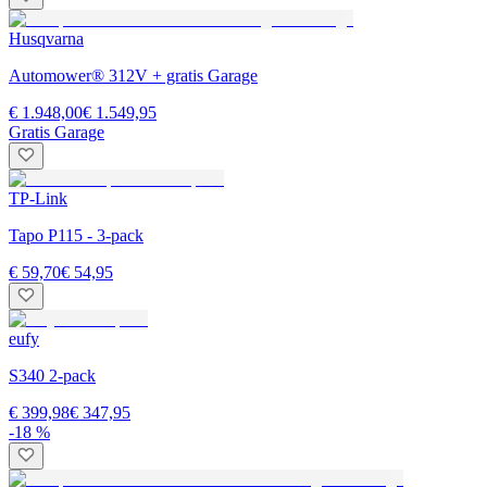
Husqvarna
Automower® 312V + gratis Garage
€ 1.948,00
€ 1.549,95
Gratis Garage
TP-Link
Tapo P115 - 3-pack
€ 59,70
€ 54,95
eufy
S340 2-pack
€ 399,98
€ 347,95
-18 %