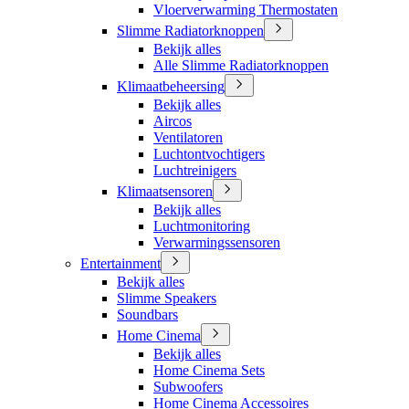
Vloerverwarming Thermostaten
Slimme Radiatorknoppen
Bekijk alles
Alle Slimme Radiatorknoppen
Klimaatbeheersing
Bekijk alles
Aircos
Ventilatoren
Luchtontvochtigers
Luchtreinigers
Klimaatsensoren
Bekijk alles
Luchtmonitoring
Verwarmingssensoren
Entertainment
Bekijk alles
Slimme Speakers
Soundbars
Home Cinema
Bekijk alles
Home Cinema Sets
Subwoofers
Home Cinema Accessoires