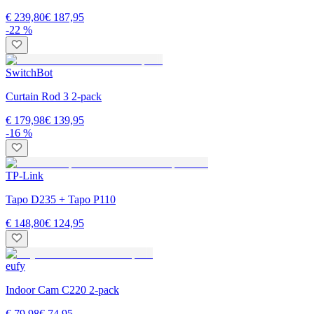
€ 239,80
€ 187,95
-22 %
SwitchBot
Curtain Rod 3 2-pack
€ 179,98
€ 139,95
-16 %
TP-Link
Tapo D235 + Tapo P110
€ 148,80
€ 124,95
eufy
Indoor Cam C220 2-pack
€ 79,98
€ 74,95