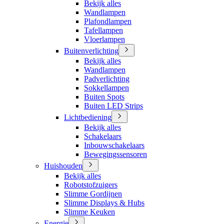
Bekijk alles
Wandlampen
Plafondlampen
Tafellampen
Vloerlampen
Buitenverlichting
Bekijk alles
Wandlampen
Padverlichting
Sokkellampen
Buiten Spots
Buiten LED Strips
Lichtbediening
Bekijk alles
Schakelaars
Inbouwschakelaars
Bewegingssensoren
Huishouden
Bekijk alles
Robotstofzuigers
Slimme Gordijnen
Slimme Displays & Hubs
Slimme Keuken
Energie