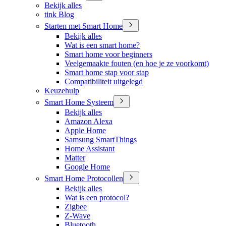
Bekijk alles
tink Blog
Starten met Smart Home
Bekijk alles
Wat is een smart home?
Smart home voor beginners
Veelgemaakte fouten (en hoe je ze voorkomt)
Smart home stap voor stap
Compatibiliteit uitgelegd
Keuzehulp
Smart Home Systeem
Bekijk alles
Amazon Alexa
Apple Home
Samsung SmartThings
Home Assistant
Matter
Google Home
Smart Home Protocollen
Bekijk alles
Wat is een protocol?
Zigbee
Z-Wave
Bluetooth