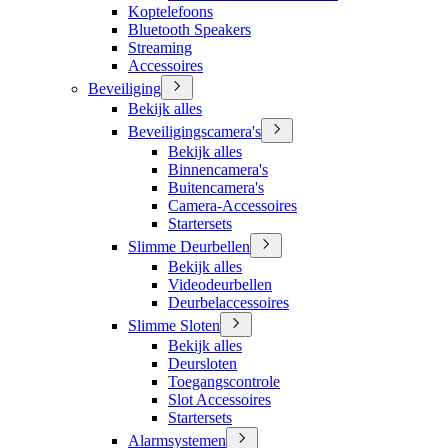
Koptelefoons
Bluetooth Speakers
Streaming
Accessoires
Beveiliging
Bekijk alles
Beveiligingscamera's
Bekijk alles
Binnencamera's
Buitencamera's
Camera-Accessoires
Startersets
Slimme Deurbellen
Bekijk alles
Videodeurbellen
Deurbelaccessoires
Slimme Sloten
Bekijk alles
Deursloten
Toegangscontrole
Slot Accessoires
Startersets
Alarmsystemen