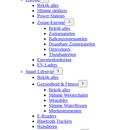
Bekijk alles
Slimme stekkers
Power Stations
Zonne-Energie
Bekijk alles
Zonnepanelen
Balkonzonnepanelen
Draagbare Zonnepanelen
Omvormers
Thuisbatterijen
Energiemonitoring
EV-Laders
Smart Lifestyle
Bekijk alles
Gezondheid & Fitness
Bekijk alles
Slimme Weegschalen
Wearables
Slimme Waterflessen
Meetinstrumenten
E-Readers
Bluetooth Trackers
Huisdieren