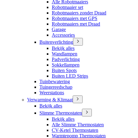
Alle Robotmaaiers
Robotmaaier set
Robotmaaiers zonder Draad
Robotmaaiers met GPS
Robotmaaiers met Draad
Garage
Accessories
Buitenverlichting
Bekijk alles
Wandlampen
Padverlichting
Sokkellampen
Buiten Spots
Buiten LED Strips
Tuinbewatering
Tuingereedschap
Weerstations
Verwarming & Klimaat
Bekijk alles
Slimme Thermostaten
Bekijk alles
Alle Slimme Thermostaten
CV-Ketel Thermostaten
Warmtepomp Thermostaten