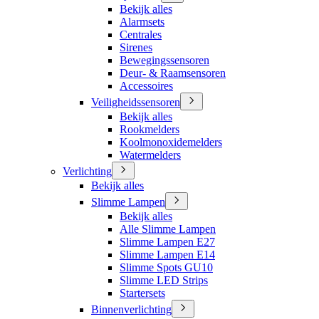
Bekijk alles
Alarmsets
Centrales
Sirenes
Bewegingssensoren
Deur- & Raamsensoren
Accessoires
Veiligheidssensoren
Bekijk alles
Rookmelders
Koolmonoxidemelders
Watermelders
Verlichting
Bekijk alles
Slimme Lampen
Bekijk alles
Alle Slimme Lampen
Slimme Lampen E27
Slimme Lampen E14
Slimme Spots GU10
Slimme LED Strips
Startersets
Binnenverlichting