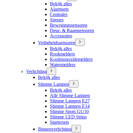
Bekijk alles
Alarmsets
Centrales
Sirenes
Bewegingssensoren
Deur- & Raamsensoren
Accessoires
Veiligheidssensoren
Bekijk alles
Rookmelders
Koolmonoxidemelders
Watermelders
Verlichting
Bekijk alles
Slimme Lampen
Bekijk alles
Alle Slimme Lampen
Slimme Lampen E27
Slimme Lampen E14
Slimme Spots GU10
Slimme LED Strips
Startersets
Binnenverlichting