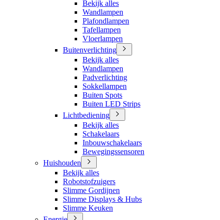
Bekijk alles
Wandlampen
Plafondlampen
Tafellampen
Vloerlampen
Buitenverlichting
Bekijk alles
Wandlampen
Padverlichting
Sokkellampen
Buiten Spots
Buiten LED Strips
Lichtbediening
Bekijk alles
Schakelaars
Inbouwschakelaars
Bewegingssensoren
Huishouden
Bekijk alles
Robotstofzuigers
Slimme Gordijnen
Slimme Displays & Hubs
Slimme Keuken
Energie