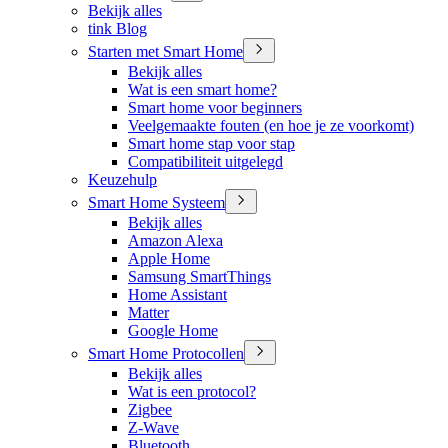
Bekijk alles
tink Blog
Starten met Smart Home
Bekijk alles
Wat is een smart home?
Smart home voor beginners
Veelgemaakte fouten (en hoe je ze voorkomt)
Smart home stap voor stap
Compatibiliteit uitgelegd
Keuzehulp
Smart Home Systeem
Bekijk alles
Amazon Alexa
Apple Home
Samsung SmartThings
Home Assistant
Matter
Google Home
Smart Home Protocollen
Bekijk alles
Wat is een protocol?
Zigbee
Z-Wave
Bluetooth