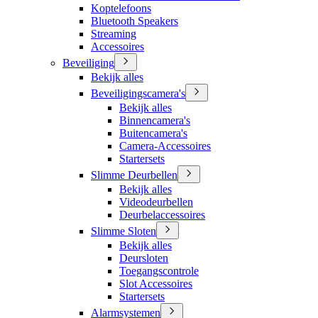
Koptelefoons
Bluetooth Speakers
Streaming
Accessoires
Beveiliging
Bekijk alles
Beveiligingscamera's
Bekijk alles
Binnencamera's
Buitencamera's
Camera-Accessoires
Startersets
Slimme Deurbellen
Bekijk alles
Videodeurbellen
Deurbelaccessoires
Slimme Sloten
Bekijk alles
Deursloten
Toegangscontrole
Slot Accessoires
Startersets
Alarmsystemen