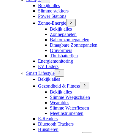
Bekijk alles
Slimme stekkers
Power Stations
Zonne-Energie
Bekijk alles
Zonnepanelen
Balkonzonnepanelen
Draagbare Zonnepanelen
Omvormers
Thuisbatterijen
Energiemonitoring
EV-Laders
Smart Lifestyle
Bekijk alles
Gezondheid & Fitness
Bekijk alles
Slimme Weegschalen
Wearables
Slimme Waterflessen
Meetinstrumenten
E-Readers
Bluetooth Trackers
Huisdieren