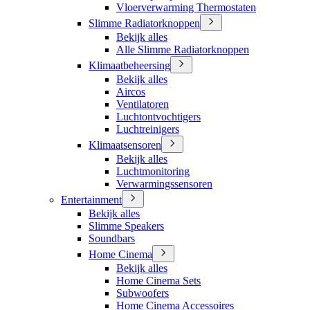
Vloerverwarming Thermostaten
Slimme Radiatorknoppen
Bekijk alles
Alle Slimme Radiatorknoppen
Klimaatbeheersing
Bekijk alles
Aircos
Ventilatoren
Luchtontvochtigers
Luchtreinigers
Klimaatsensoren
Bekijk alles
Luchtmonitoring
Verwarmingssensoren
Entertainment
Bekijk alles
Slimme Speakers
Soundbars
Home Cinema
Bekijk alles
Home Cinema Sets
Subwoofers
Home Cinema Accessoires