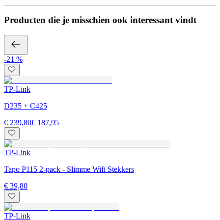
Producten die je misschien ook interessant vindt
-21 %
TP-Link
D235 + C425
€ 239,80
€ 187,95
TP-Link
Tapo P115 2-pack - Slimme Wifi Stekkers
€ 39,80
TP-Link