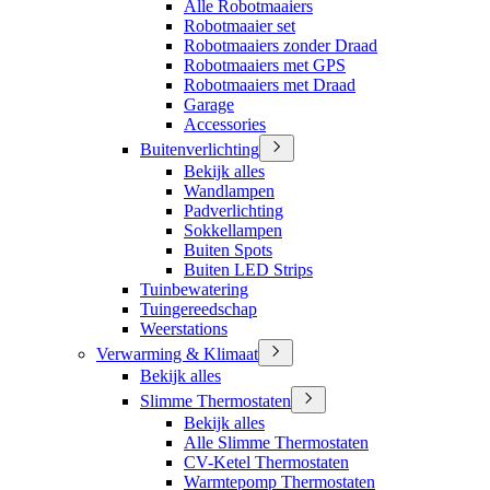
Alle Robotmaaiers
Robotmaaier set
Robotmaaiers zonder Draad
Robotmaaiers met GPS
Robotmaaiers met Draad
Garage
Accessories
Buitenverlichting
Bekijk alles
Wandlampen
Padverlichting
Sokkellampen
Buiten Spots
Buiten LED Strips
Tuinbewatering
Tuingereedschap
Weerstations
Verwarming & Klimaat
Bekijk alles
Slimme Thermostaten
Bekijk alles
Alle Slimme Thermostaten
CV-Ketel Thermostaten
Warmtepomp Thermostaten