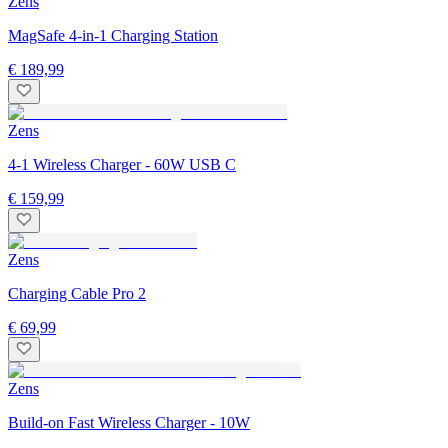
Zens
MagSafe 4-in-1 Charging Station
€ 189,99
Zens
4-1 Wireless Charger - 60W USB C
€ 159,99
Zens
Charging Cable Pro 2
€ 69,99
Zens
Build-on Fast Wireless Charger - 10W