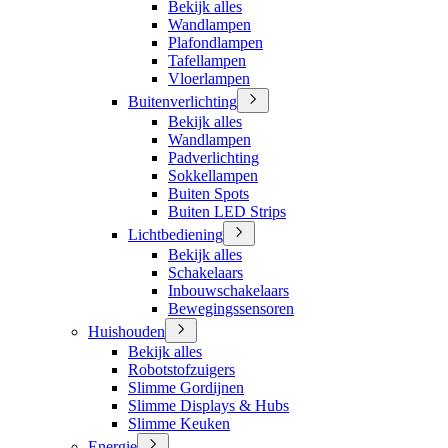
Bekijk alles
Wandlampen
Plafondlampen
Tafellampen
Vloerlampen
Buitenverlichting
Bekijk alles
Wandlampen
Padverlichting
Sokkellampen
Buiten Spots
Buiten LED Strips
Lichtbediening
Bekijk alles
Schakelaars
Inbouwschakelaars
Bewegingssensoren
Huishouden
Bekijk alles
Robotstofzuigers
Slimme Gordijnen
Slimme Displays & Hubs
Slimme Keuken
Energie