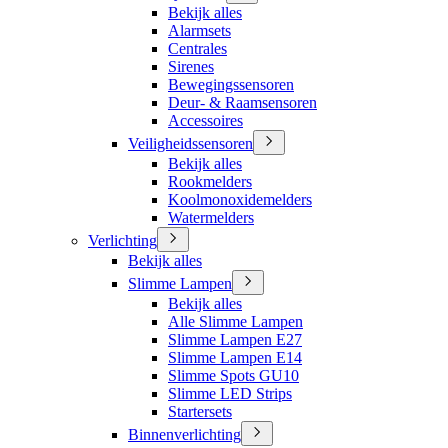
Bekijk alles
Alarmsets
Centrales
Sirenes
Bewegingssensoren
Deur- & Raamsensoren
Accessoires
Veiligheidssensoren
Bekijk alles
Rookmelders
Koolmonoxidemelders
Watermelders
Verlichting
Bekijk alles
Slimme Lampen
Bekijk alles
Alle Slimme Lampen
Slimme Lampen E27
Slimme Lampen E14
Slimme Spots GU10
Slimme LED Strips
Startersets
Binnenverlichting