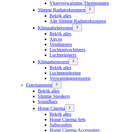
Vloerverwarming Thermostaten
Slimme Radiatorknoppen
Bekijk alles
Alle Slimme Radiatorknoppen
Klimaatbeheersing
Bekijk alles
Aircos
Ventilatoren
Luchtontvochtigers
Luchtreinigers
Klimaatsensoren
Bekijk alles
Luchtmonitoring
Verwarmingssensoren
Entertainment
Bekijk alles
Slimme Speakers
Soundbars
Home Cinema
Bekijk alles
Home Cinema Sets
Subwoofers
Home Cinema Accessoires