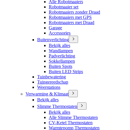
Alle Robotmaaiers
Robotmaaier set
Robotmaaiers zonder Draad
Robotmaaiers met GPS
Robotmaaiers met Draad
Garage
Accessories
Buitenverlichting
Bekijk alles
Wandlampen
Padverlichting
Sokkellampen
Buiten Spots
Buiten LED Strips
Tuinbewatering
Tuingereedschap
Weerstations
Verwarming & Klimaat
Bekijk alles
Slimme Thermostaten
Bekijk alles
Alle Slimme Thermostaten
CV-Ketel Thermostaten
Warmtepomp Thermostaten