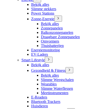
Bekijk alles
Slimme stekkers
Power Stations
Zonne-Energie
Bekijk alles
Zonnepanelen
Balkonzonnepanelen
Draagbare Zonnepanelen
Omvormers
Thuisbatterijen
Energiemonitoring
EV-Laders
Smart Lifestyle
Bekijk alles
Gezondheid & Fitness
Bekijk alles
Slimme Weegschalen
Wearables
Slimme Waterflessen
Meetinstrumenten
E-Readers
Bluetooth Trackers
Huisdieren