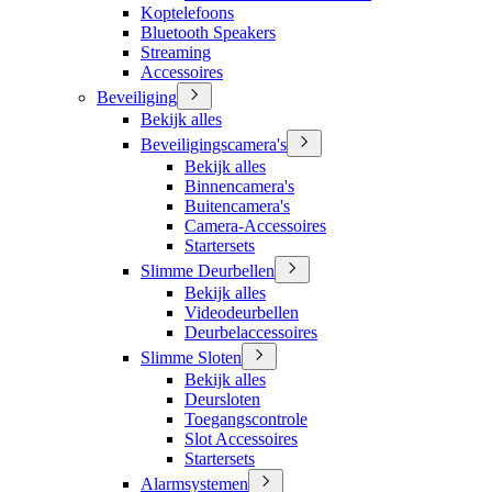
Koptelefoons
Bluetooth Speakers
Streaming
Accessoires
Beveiliging
Bekijk alles
Beveiligingscamera's
Bekijk alles
Binnencamera's
Buitencamera's
Camera-Accessoires
Startersets
Slimme Deurbellen
Bekijk alles
Videodeurbellen
Deurbelaccessoires
Slimme Sloten
Bekijk alles
Deursloten
Toegangscontrole
Slot Accessoires
Startersets
Alarmsystemen