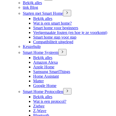
Bekijk alles
tink Blog
Starten met Smart Home
Bekijk alles
Wat is een smart home?
Smart home voor beginners
Veelgemaakte fouten (en hoe je ze voorkomt)
Smart home stap voor stap
Compatibiliteit uitgelegd
Keuzehulp
Smart Home Systeem
Bekijk alles
Amazon Alexa
Apple Home
Samsung SmartThings
Home Assistant
Matter
Google Home
Smart Home Protocollen
Bekijk alles
Wat is een protocol?
Zigbee
Z-Wave
Bluetooth