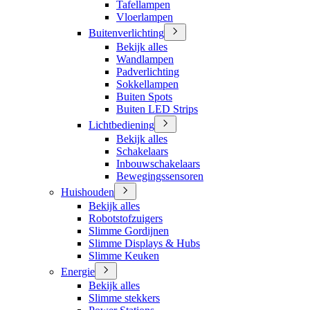
Tafellampen
Vloerlampen
Buitenverlichting
Bekijk alles
Wandlampen
Padverlichting
Sokkellampen
Buiten Spots
Buiten LED Strips
Lichtbediening
Bekijk alles
Schakelaars
Inbouwschakelaars
Bewegingssensoren
Huishouden
Bekijk alles
Robotstofzuigers
Slimme Gordijnen
Slimme Displays & Hubs
Slimme Keuken
Energie
Bekijk alles
Slimme stekkers