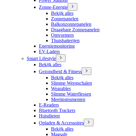
Power Stations
Zonne-Energie
Bekijk alles
Zonnepanelen
Balkonzonnepanelen
Draagbare Zonnepanelen
Omvormers
Thuisbatterijen
Energiemonitoring
EV-Laders
Smart Lifestyle
Bekijk alles
Gezondheid & Fitness
Bekijk alles
Slimme Weegschalen
Wearables
Slimme Waterflessen
Meetinstrumenten
E-Readers
Bluetooth Trackers
Huisdieren
Opladen & Accessoires
Bekijk alles
Magsafe