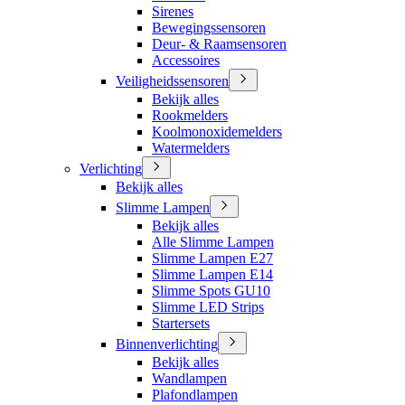
Sirenes
Bewegingssensoren
Deur- & Raamsensoren
Accessoires
Veiligheidssensoren
Bekijk alles
Rookmelders
Koolmonoxidemelders
Watermelders
Verlichting
Bekijk alles
Slimme Lampen
Bekijk alles
Alle Slimme Lampen
Slimme Lampen E27
Slimme Lampen E14
Slimme Spots GU10
Slimme LED Strips
Startersets
Binnenverlichting
Bekijk alles
Wandlampen
Plafondlampen