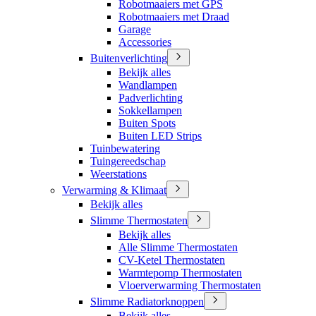
Robotmaaiers met GPS
Robotmaaiers met Draad
Garage
Accessories
Buitenverlichting
Bekijk alles
Wandlampen
Padverlichting
Sokkellampen
Buiten Spots
Buiten LED Strips
Tuinbewatering
Tuingereedschap
Weerstations
Verwarming & Klimaat
Bekijk alles
Slimme Thermostaten
Bekijk alles
Alle Slimme Thermostaten
CV-Ketel Thermostaten
Warmtepomp Thermostaten
Vloerverwarming Thermostaten
Slimme Radiatorknoppen
Bekijk alles