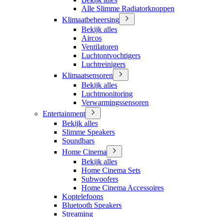
Alle Slimme Radiatorknoppen
Klimaatbeheersing
Bekijk alles
Aircos
Ventilatoren
Luchtontvochtigers
Luchtreinigers
Klimaatsensoren
Bekijk alles
Luchtmonitoring
Verwarmingssensoren
Entertainment
Bekijk alles
Slimme Speakers
Soundbars
Home Cinema
Bekijk alles
Home Cinema Sets
Subwoofers
Home Cinema Accessoires
Koptelefoons
Bluetooth Speakers
Streaming