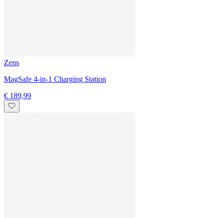
Onze betaalmethoden
Cadeaubonnen
Cadeaubon kopen
tink
Over ons
Vacatures
tink Blog
Smart Home Glossary