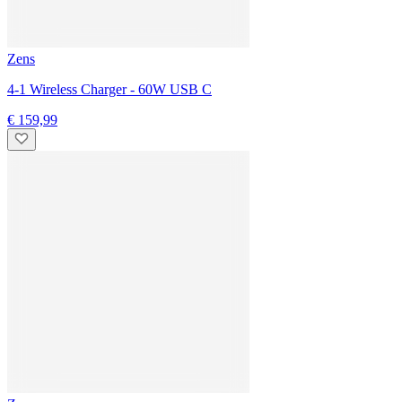
Partnerprogramma
Stores
First with tink
Ontvang als eerste exclusieve vouchers en aanbiedieningen en blijf
op de hoogte van de nieuwste producten en het laatste nieuws via
onze gratis tink club!
Nu aanmelden
Review beleid
Algemene voorwaarden
Giveaway voorwaarden
Privacybeleid
Colofon
Gegevensvoorkeuren
Toegankelijkheidsverklaring
Volg ons