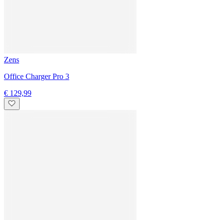
Powerbank Pro 1
€ 79,99
Zens
Charging Cable - USB C-C Pro 3
€ 99,99
Zens
Office Charger Mount Pro
€ 99,99
Zens
Charging Cable - USB C-C Pro 2