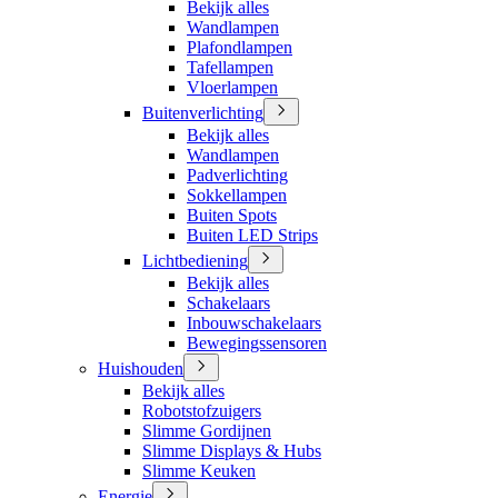
Bekijk alles
Wandlampen
Plafondlampen
Tafellampen
Vloerlampen
Buitenverlichting
Bekijk alles
Wandlampen
Padverlichting
Sokkellampen
Buiten Spots
Buiten LED Strips
Lichtbediening
Bekijk alles
Schakelaars
Inbouwschakelaars
Bewegingssensoren
Huishouden
Bekijk alles
Robotstofzuigers
Slimme Gordijnen
Slimme Displays & Hubs
Slimme Keuken
Energie