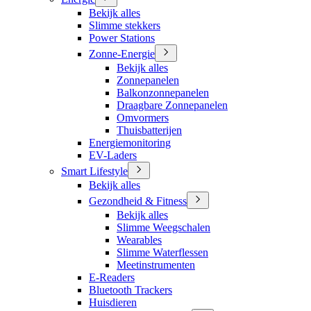
Bekijk alles
Slimme stekkers
Power Stations
Zonne-Energie
Bekijk alles
Zonnepanelen
Balkonzonnepanelen
Draagbare Zonnepanelen
Omvormers
Thuisbatterijen
Energiemonitoring
EV-Laders
Smart Lifestyle
Bekijk alles
Gezondheid & Fitness
Bekijk alles
Slimme Weegschalen
Wearables
Slimme Waterflessen
Meetinstrumenten
E-Readers
Bluetooth Trackers
Huisdieren