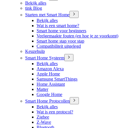
Bekijk alles
tink Blog
Starten met Smart Home
Bekijk alles
Wat is een smart home?
Smart home voor beginners
Veelgemaakte fouten (en hoe je ze voorkomt)
Smart home stap voor stap
Compatibiliteit uitgelegd
Keuzehulp
Smart Home Systeem
Bekijk alles
Amazon Alexa
Apple Home
Samsung SmartThings
Home Assistant
Matter
Google Home
Smart Home Protocollen
Bekijk alles
Wat is een protocol?
Zigbee
Z-Wave
Bluetooth