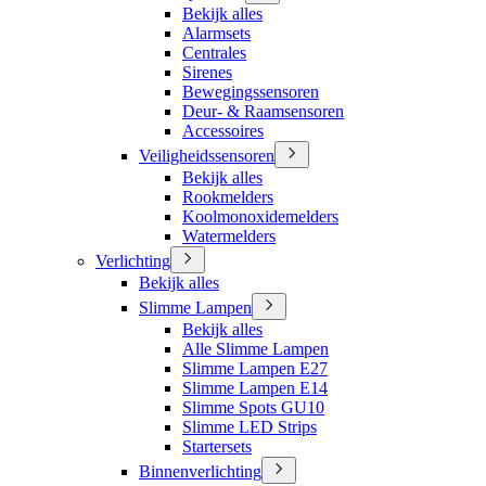
Bekijk alles
Alarmsets
Centrales
Sirenes
Bewegingssensoren
Deur- & Raamsensoren
Accessoires
Veiligheidssensoren
Bekijk alles
Rookmelders
Koolmonoxidemelders
Watermelders
Verlichting
Bekijk alles
Slimme Lampen
Bekijk alles
Alle Slimme Lampen
Slimme Lampen E27
Slimme Lampen E14
Slimme Spots GU10
Slimme LED Strips
Startersets
Binnenverlichting