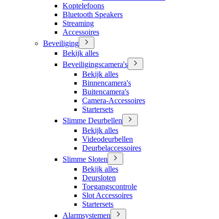
Koptelefoons
Bluetooth Speakers
Streaming
Accessoires
Beveiliging
Bekijk alles
Beveiligingscamera's
Bekijk alles
Binnencamera's
Buitencamera's
Camera-Accessoires
Startersets
Slimme Deurbellen
Bekijk alles
Videodeurbellen
Deurbelaccessoires
Slimme Sloten
Bekijk alles
Deursloten
Toegangscontrole
Slot Accessoires
Startersets
Alarmsystemen