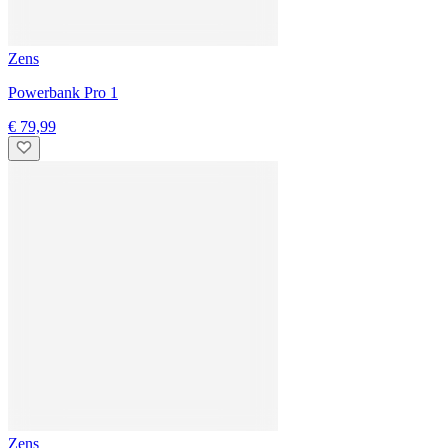
€ 49,99
Zens
Nightstand Charger Pro 2
€ 99,99
Zens
Quattro Wireless Charger Pro 4
€ 179,99
Zens
MagSafe 4-in-1 Charging Station
€ 189,99