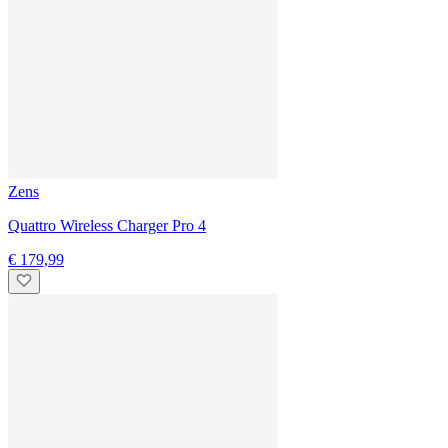
onze producten correct functioneren. Met onze kwaliteitsgarantie
ben je verzekerd van een zorgeloze gebruikerservaring
Zo maak je gebruik van de kwaliteitsgarantie
Topmerken
Alle merken
Sonos
Homematic IP
tado°
Philips Hue
Netatmo
Nuki
Klantenservice
Contact
Expertadvies
Bestelling volgen
Herroeping extra garantie (Hakuna)
Hulp
Verzending & betaling