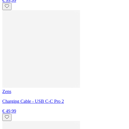
€ 69,99
Zens
Build-on Fast Wireless Charger - 10W
€ 49,99
Zens
Build-on Fast Wireless Charger - 15W
€ 69,99
Zens
Wireless Charging Adapter
€ 49,99