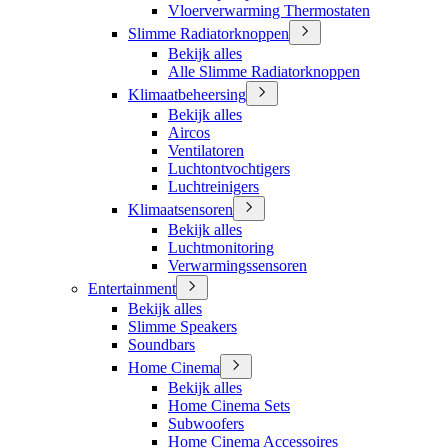
Vloerverwarming Thermostaten
Slimme Radiatorknoppen
Bekijk alles
Alle Slimme Radiatorknoppen
Klimaatbeheersing
Bekijk alles
Aircos
Ventilatoren
Luchtontvochtigers
Luchtreinigers
Klimaatsensoren
Bekijk alles
Luchtmonitoring
Verwarmingssensoren
Entertainment
Bekijk alles
Slimme Speakers
Soundbars
Home Cinema
Bekijk alles
Home Cinema Sets
Subwoofers
Home Cinema Accessoires