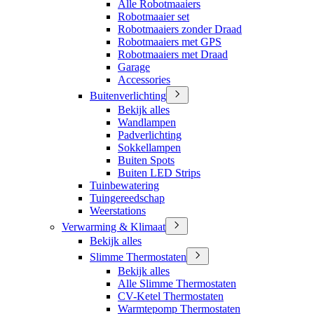
Alle Robotmaaiers
Robotmaaier set
Robotmaaiers zonder Draad
Robotmaaiers met GPS
Robotmaaiers met Draad
Garage
Accessories
Buitenverlichting
Bekijk alles
Wandlampen
Padverlichting
Sokkellampen
Buiten Spots
Buiten LED Strips
Tuinbewatering
Tuingereedschap
Weerstations
Verwarming & Klimaat
Bekijk alles
Slimme Thermostaten
Bekijk alles
Alle Slimme Thermostaten
CV-Ketel Thermostaten
Warmtepomp Thermostaten