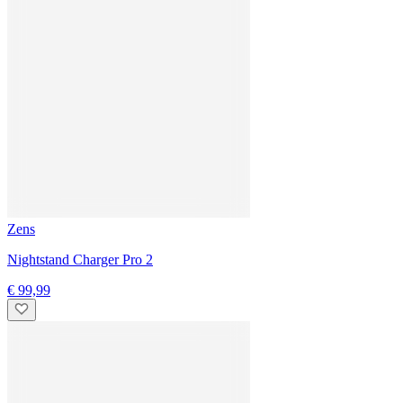
Gratis expertadvies
Onze smart home-experts adviseren je graag over individuele smart
home-oplossingen
Maak nu een afspraak
Gratis verzending en retour
Je betaalt geen verzendkosten en hebt 14 dagen bedenktijd na
ontvangst
Kwaliteitsgarantie
Bij tink staat klanttevredenheid centraal. We zorgen ervoor dat al