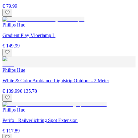
€ 79,99
Philips Hue
Gradient Play Vloerlamp L
€ 149,99
Philips Hue
White & Color Ambiance Lightstrip Outdoor - 2 Meter
€ 139,99
€ 135,78
Philips Hue
Perifo - Railverlichting Spot Extension
€ 117,89