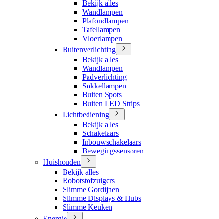
Bekijk alles
Wandlampen
Plafondlampen
Tafellampen
Vloerlampen
Buitenverlichting
Bekijk alles
Wandlampen
Padverlichting
Sokkellampen
Buiten Spots
Buiten LED Strips
Lichtbediening
Bekijk alles
Schakelaars
Inbouwschakelaars
Bewegingssensoren
Huishouden
Bekijk alles
Robotstofzuigers
Slimme Gordijnen
Slimme Displays & Hubs
Slimme Keuken
Energie