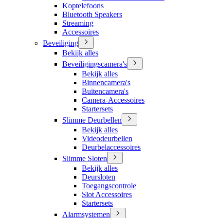
Koptelefoons
Bluetooth Speakers
Streaming
Accessoires
Beveiliging
Bekijk alles
Beveiligingscamera's
Bekijk alles
Binnencamera's
Buitencamera's
Camera-Accessoires
Startersets
Slimme Deurbellen
Bekijk alles
Videodeurbellen
Deurbelaccessoires
Slimme Sloten
Bekijk alles
Deursloten
Toegangscontrole
Slot Accessoires
Startersets
Alarmsystemen