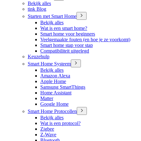
Bekijk alles
tink Blog
Starten met Smart Home
Bekijk alles
Wat is een smart home?
Smart home voor beginners
Veelgemaakte fouten (en hoe je ze voorkomt)
Smart home stap voor stap
Compatibiliteit uitgelegd
Keuzehulp
Smart Home Systeem
Bekijk alles
Amazon Alexa
Apple Home
Samsung SmartThings
Home Assistant
Matter
Google Home
Smart Home Protocollen
Bekijk alles
Wat is een protocol?
Zigbee
Z-Wave
Bluetooth