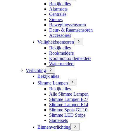
Bekijk alles
Alarmsets
Centrales
Sirenes
Bewegingssensoren
Deur- & Raamsensoren
Accessoires
Veiligheidssensoren
Bekijk alles
Rookmelders
Koolmonoxidemelders
Watermelders
Verlichting
Bekijk alles
Slimme Lampen
Bekijk alles
Alle Slimme Lampen
Slimme Lampen E27
Slimme Lampen E14
Slimme Spots GU10
Slimme LED Strips
Startersets
Binnenverlichting