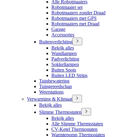
Alle Robotmaaiers
Robotmaaier set
Robotmaaiers zonder Draad
Robotmaaiers met GPS
Robotmaaiers met Draad
Garage
Accessories
Buitenverlichting
Bekijk alles
Wandlampen
Padverlichting
Sokkellampen
Buiten Spots
Buiten LED Strips
Tuinbewatering
Tuingereedschap
Weerstations
Verwarming & Klimaat
Bekijk alles
Slimme Thermostaten
Bekijk alles
Alle Slimme Thermostaten
CV-Ketel Thermostaten
Warmtepomp Thermostaten