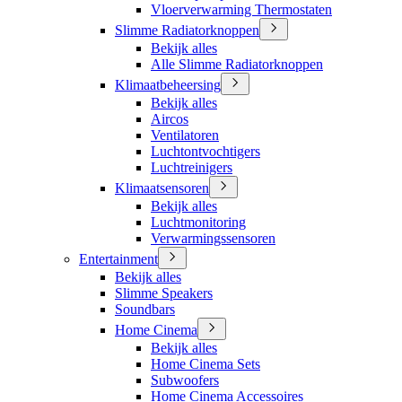
Vloerverwarming Thermostaten
Slimme Radiatorknoppen
Bekijk alles
Alle Slimme Radiatorknoppen
Klimaatbeheersing
Bekijk alles
Aircos
Ventilatoren
Luchtontvochtigers
Luchtreinigers
Klimaatsensoren
Bekijk alles
Luchtmonitoring
Verwarmingssensoren
Entertainment
Bekijk alles
Slimme Speakers
Soundbars
Home Cinema
Bekijk alles
Home Cinema Sets
Subwoofers
Home Cinema Accessoires