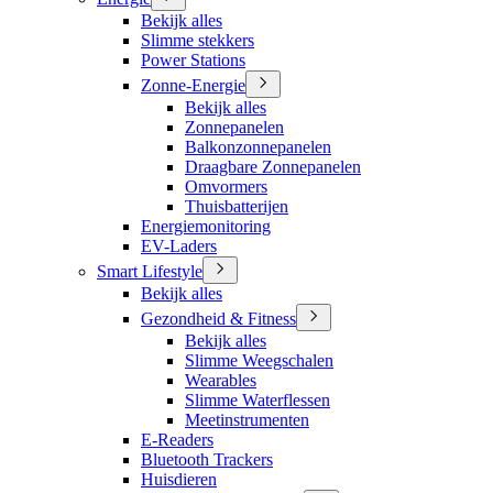
Bekijk alles
Slimme stekkers
Power Stations
Zonne-Energie
Bekijk alles
Zonnepanelen
Balkonzonnepanelen
Draagbare Zonnepanelen
Omvormers
Thuisbatterijen
Energiemonitoring
EV-Laders
Smart Lifestyle
Bekijk alles
Gezondheid & Fitness
Bekijk alles
Slimme Weegschalen
Wearables
Slimme Waterflessen
Meetinstrumenten
E-Readers
Bluetooth Trackers
Huisdieren