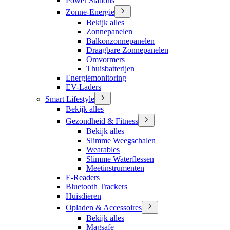
Power Stations
Zonne-Energie
Bekijk alles
Zonnepanelen
Balkonzonnepanelen
Draagbare Zonnepanelen
Omvormers
Thuisbatterijen
Energiemonitoring
EV-Laders
Smart Lifestyle
Bekijk alles
Gezondheid & Fitness
Bekijk alles
Slimme Weegschalen
Wearables
Slimme Waterflessen
Meetinstrumenten
E-Readers
Bluetooth Trackers
Huisdieren
Opladen & Accessoires
Bekijk alles
Magsafe