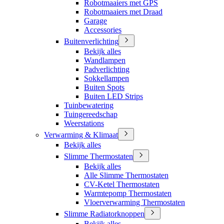
Robotmaaiers met GPS
Robotmaaiers met Draad
Garage
Accessories
Buitenverlichting
Bekijk alles
Wandlampen
Padverlichting
Sokkellampen
Buiten Spots
Buiten LED Strips
Tuinbewatering
Tuingereedschap
Weerstations
Verwarming & Klimaat
Bekijk alles
Slimme Thermostaten
Bekijk alles
Alle Slimme Thermostaten
CV-Ketel Thermostaten
Warmtepomp Thermostaten
Vloerverwarming Thermostaten
Slimme Radiatorknoppen
Bekijk alles