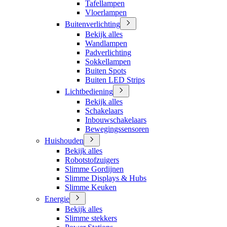
Tafellampen
Vloerlampen
Buitenverlichting
Bekijk alles
Wandlampen
Padverlichting
Sokkellampen
Buiten Spots
Buiten LED Strips
Lichtbediening
Bekijk alles
Schakelaars
Inbouwschakelaars
Bewegingssensoren
Huishouden
Bekijk alles
Robotstofzuigers
Slimme Gordijnen
Slimme Displays & Hubs
Slimme Keuken
Energie
Bekijk alles
Slimme stekkers