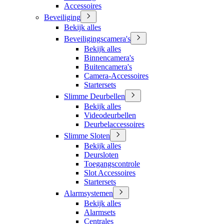
Accessoires
Beveiliging
Bekijk alles
Beveiligingscamera's
Bekijk alles
Binnencamera's
Buitencamera's
Camera-Accessoires
Startersets
Slimme Deurbellen
Bekijk alles
Videodeurbellen
Deurbelaccessoires
Slimme Sloten
Bekijk alles
Deursloten
Toegangscontrole
Slot Accessoires
Startersets
Alarmsystemen
Bekijk alles
Alarmsets
Centrales