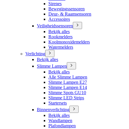
Sirenes
Bewegingssensoren
Deur- & Raamsensoren
Accessoires
Veiligheidssensoren
Bekijk alles
Rookmelders
Koolmonoxidemelders
Watermelders
Verlichting
Bekijk alles
Slimme Lampen
Bekijk alles
Alle Slimme Lampen
Slimme Lampen E27
Slimme Lampen E14
Slimme Spots GU10
Slimme LED Strips
Startersets
Binnenverlichting
Bekijk alles
Wandlampen
Plafondlampen