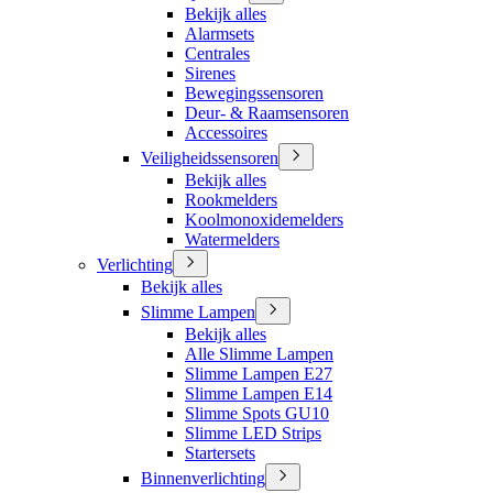
Bekijk alles
Alarmsets
Centrales
Sirenes
Bewegingssensoren
Deur- & Raamsensoren
Accessoires
Veiligheidssensoren
Bekijk alles
Rookmelders
Koolmonoxidemelders
Watermelders
Verlichting
Bekijk alles
Slimme Lampen
Bekijk alles
Alle Slimme Lampen
Slimme Lampen E27
Slimme Lampen E14
Slimme Spots GU10
Slimme LED Strips
Startersets
Binnenverlichting