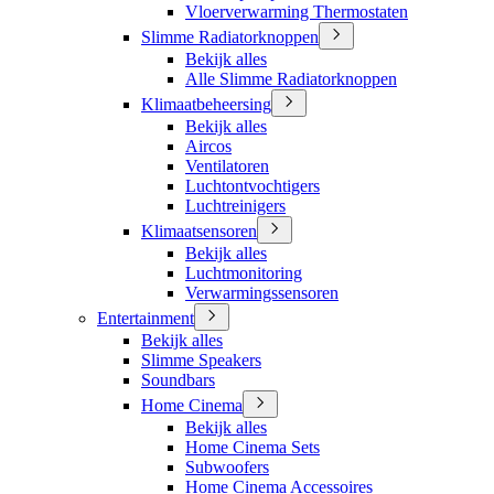
Vloerverwarming Thermostaten
Slimme Radiatorknoppen
Bekijk alles
Alle Slimme Radiatorknoppen
Klimaatbeheersing
Bekijk alles
Aircos
Ventilatoren
Luchtontvochtigers
Luchtreinigers
Klimaatsensoren
Bekijk alles
Luchtmonitoring
Verwarmingssensoren
Entertainment
Bekijk alles
Slimme Speakers
Soundbars
Home Cinema
Bekijk alles
Home Cinema Sets
Subwoofers
Home Cinema Accessoires