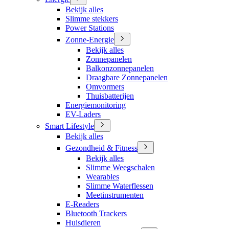
Bekijk alles
Slimme stekkers
Power Stations
Zonne-Energie
Bekijk alles
Zonnepanelen
Balkonzonnepanelen
Draagbare Zonnepanelen
Omvormers
Thuisbatterijen
Energiemonitoring
EV-Laders
Smart Lifestyle
Bekijk alles
Gezondheid & Fitness
Bekijk alles
Slimme Weegschalen
Wearables
Slimme Waterflessen
Meetinstrumenten
E-Readers
Bluetooth Trackers
Huisdieren