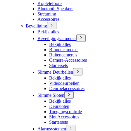
Koptelefoons
Bluetooth Speakers
Streaming
Accessoires
Beveiliging
Bekijk alles
Beveiligingscamera's
Bekijk alles
Binnencamera's
Buitencamera's
Camera-Accessoires
Startersets
Slimme Deurbellen
Bekijk alles
Videodeurbellen
Deurbelaccessoires
Slimme Sloten
Bekijk alles
Deursloten
Toegangscontrole
Slot Accessoires
Startersets
Alarmsystemen