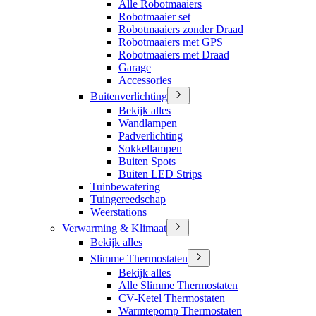
Alle Robotmaaiers
Robotmaaier set
Robotmaaiers zonder Draad
Robotmaaiers met GPS
Robotmaaiers met Draad
Garage
Accessories
Buitenverlichting
Bekijk alles
Wandlampen
Padverlichting
Sokkellampen
Buiten Spots
Buiten LED Strips
Tuinbewatering
Tuingereedschap
Weerstations
Verwarming & Klimaat
Bekijk alles
Slimme Thermostaten
Bekijk alles
Alle Slimme Thermostaten
CV-Ketel Thermostaten
Warmtepomp Thermostaten