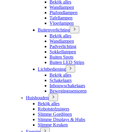
Bekijk alles
Wandlampen
Plafondlampen
Tafellampen
Vloerlampen
Buitenverlichting
Bekijk alles
Wandlampen
Padverlichting
Sokkellampen
Buiten Spots
Buiten LED Strips
Lichtbediening
Bekijk alles
Schakelaars
Inbouwschakelaars
Bewegingssensoren
Huishouden
Bekijk alles
Robotstofzuigers
Slimme Gordijnen
Slimme Displays & Hubs
Slimme Keuken
Energie