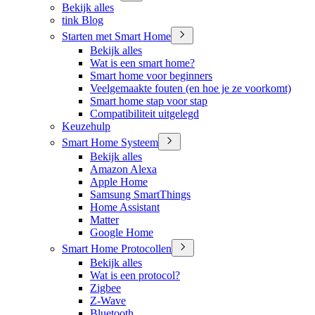
Bekijk alles
tink Blog
Starten met Smart Home
Bekijk alles
Wat is een smart home?
Smart home voor beginners
Veelgemaakte fouten (en hoe je ze voorkomt)
Smart home stap voor stap
Compatibiliteit uitgelegd
Keuzehulp
Smart Home Systeem
Bekijk alles
Amazon Alexa
Apple Home
Samsung SmartThings
Home Assistant
Matter
Google Home
Smart Home Protocollen
Bekijk alles
Wat is een protocol?
Zigbee
Z-Wave
Bluetooth