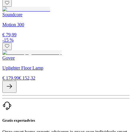
Soundcore
Motion 300
€ 79,99
-15 %
Govee
Uplighter Floor Lamp
€ 179,99
€ 152,32
Gratis expertadvies
Onze smart home-experts adviseren je graag over individuele smart