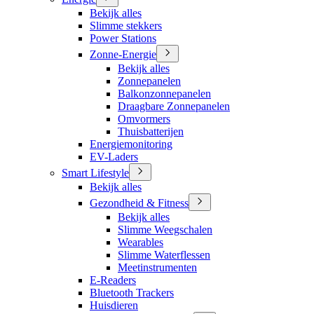
Bekijk alles
Slimme stekkers
Power Stations
Zonne-Energie
Bekijk alles
Zonnepanelen
Balkonzonnepanelen
Draagbare Zonnepanelen
Omvormers
Thuisbatterijen
Energiemonitoring
EV-Laders
Smart Lifestyle
Bekijk alles
Gezondheid & Fitness
Bekijk alles
Slimme Weegschalen
Wearables
Slimme Waterflessen
Meetinstrumenten
E-Readers
Bluetooth Trackers
Huisdieren