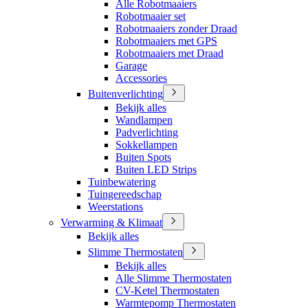
Alle Robotmaaiers
Robotmaaier set
Robotmaaiers zonder Draad
Robotmaaiers met GPS
Robotmaaiers met Draad
Garage
Accessories
Buitenverlichting
Bekijk alles
Wandlampen
Padverlichting
Sokkellampen
Buiten Spots
Buiten LED Strips
Tuinbewatering
Tuingereedschap
Weerstations
Verwarming & Klimaat
Bekijk alles
Slimme Thermostaten
Bekijk alles
Alle Slimme Thermostaten
CV-Ketel Thermostaten
Warmtepomp Thermostaten