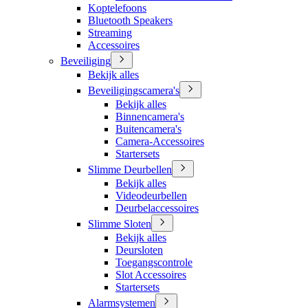
Koptelefoons
Bluetooth Speakers
Streaming
Accessoires
Beveiliging
Bekijk alles
Beveiligingscamera's
Bekijk alles
Binnencamera's
Buitencamera's
Camera-Accessoires
Startersets
Slimme Deurbellen
Bekijk alles
Videodeurbellen
Deurbelaccessoires
Slimme Sloten
Bekijk alles
Deursloten
Toegangscontrole
Slot Accessoires
Startersets
Alarmsystemen