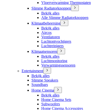
Vloerverwarming Thermostaten
Slimme Radiatorknoppen
Bekijk alles
Alle Slimme Radiatorknoppen
Klimaatbeheersing
Bekijk alles
Aircos
Ventilatoren
Luchtontvochtigers
Luchtreinigers
Klimaatsensoren
Bekijk alles
Luchtmonitoring
Verwarmingssensoren
Entertainment
Bekijk alles
Slimme Speakers
Soundbars
Home Cinema
Bekijk alles
Home Cinema Sets
Subwoofers
Home Cinema Accessoires