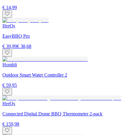
€ 14,99
HerQs
EasyBBQ Pro
€ 39,99
€ 38,68
Hombli
Outdoor Smart Water Controller 2
€ 59,95
HerQs
Connected Digital Dome BBQ Thermometer 2-pack
€ 159,98