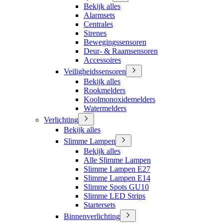
Bekijk alles
Alarmsets
Centrales
Sirenes
Bewegingssensoren
Deur- & Raamsensoren
Accessoires
Veiligheidssensoren
Bekijk alles
Rookmelders
Koolmonoxidemelders
Watermelders
Verlichting
Bekijk alles
Slimme Lampen
Bekijk alles
Alle Slimme Lampen
Slimme Lampen E27
Slimme Lampen E14
Slimme Spots GU10
Slimme LED Strips
Startersets
Binnenverlichting