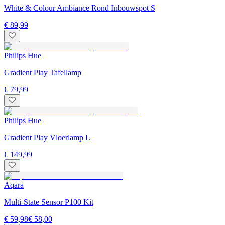
White & Colour Ambiance Rond Inbouwspot S
€ 89,99
Philips Hue
Gradient Play Tafellamp
€ 79,99
Philips Hue
Gradient Play Vloerlamp L
€ 149,99
Aqara
Multi-State Sensor P100 Kit
€ 59,98
€ 58,00