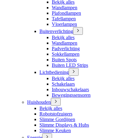
Bekijk alles
Wandlampen
Plafondlampen
Tafellampen
Vloerlampen
Buitenverlichting
Bekijk alles
Wandlampen
Padverlichting
Sokkellampen
Buiten Spots
Buiten LED Strips
Lichtbediening
Bekijk alles
Schakelaars
Inbouwschakelaars
Bewegingssensoren
Huishouden
Bekijk alles
Robotstofzuigers
Slimme Gordijnen
Slimme Displays & Hubs
Slimme Keuken
Energie