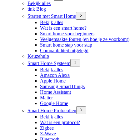
Bekijk alles
tink Blog
Starten met Smart Home
Bekijk alles
Wat is een smart home?
Smart home voor beginners
Veelgemaakte fouten (en hoe je ze voorkomt)
Smart home stap voor stap
Compatibiliteit uitgelegd
Keuzehulp
Smart Home Systeem
Bekijk alles
Amazon Alexa
Apple Home
Samsung SmartThings
Home Assistant
Matter
Google Home
Smart Home Protocollen
Bekijk alles
Wat is een protocol?
Zigbee
Z-Wave
Bluetooth