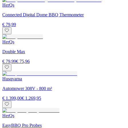
HerQs
Connected Digital Dome BBQ Thermometer
€ 79,99
HerQs
Double Max
€ 79,99
€ 75,96
Husqvarna
Automower 308V - 800 m²
€ 1.399,00
€ 1.269,95
HerQs
EasyBBQ Pro Probes