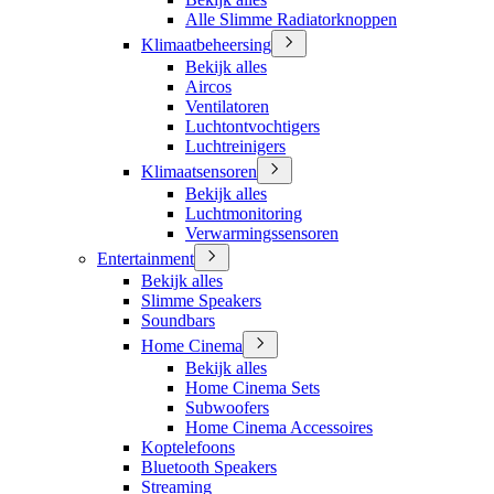
Alle Slimme Radiatorknoppen
Klimaatbeheersing
Bekijk alles
Aircos
Ventilatoren
Luchtontvochtigers
Luchtreinigers
Klimaatsensoren
Bekijk alles
Luchtmonitoring
Verwarmingssensoren
Entertainment
Bekijk alles
Slimme Speakers
Soundbars
Home Cinema
Bekijk alles
Home Cinema Sets
Subwoofers
Home Cinema Accessoires
Koptelefoons
Bluetooth Speakers
Streaming