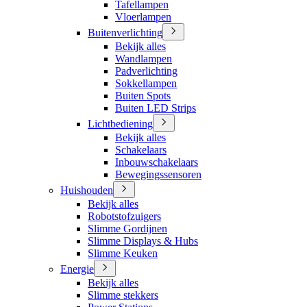
Tafellampen
Vloerlampen
Buitenverlichting
Bekijk alles
Wandlampen
Padverlichting
Sokkellampen
Buiten Spots
Buiten LED Strips
Lichtbediening
Bekijk alles
Schakelaars
Inbouwschakelaars
Bewegingssensoren
Huishouden
Bekijk alles
Robotstofzuigers
Slimme Gordijnen
Slimme Displays & Hubs
Slimme Keuken
Energie
Bekijk alles
Slimme stekkers