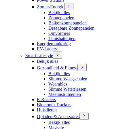
Power Stations
Zonne-Energie
Bekijk alles
Zonnepanelen
Balkonzonnepanelen
Draagbare Zonnepanelen
Omvormers
Thuisbatterijen
Energiemonitoring
EV-Laders
Smart Lifestyle
Bekijk alles
Gezondheid & Fitness
Bekijk alles
Slimme Weegschalen
Wearables
Slimme Waterflessen
Meetinstrumenten
E-Readers
Bluetooth Trackers
Huisdieren
Opladen & Accessoires
Bekijk alles
Magsafe