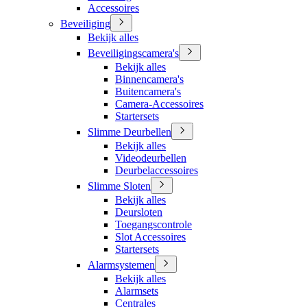
Accessoires
Beveiliging
Bekijk alles
Beveiligingscamera's
Bekijk alles
Binnencamera's
Buitencamera's
Camera-Accessoires
Startersets
Slimme Deurbellen
Bekijk alles
Videodeurbellen
Deurbelaccessoires
Slimme Sloten
Bekijk alles
Deursloten
Toegangscontrole
Slot Accessoires
Startersets
Alarmsystemen
Bekijk alles
Alarmsets
Centrales