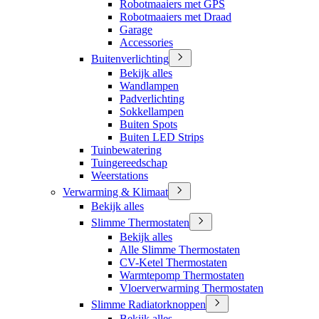
Robotmaaiers met GPS
Robotmaaiers met Draad
Garage
Accessories
Buitenverlichting
Bekijk alles
Wandlampen
Padverlichting
Sokkellampen
Buiten Spots
Buiten LED Strips
Tuinbewatering
Tuingereedschap
Weerstations
Verwarming & Klimaat
Bekijk alles
Slimme Thermostaten
Bekijk alles
Alle Slimme Thermostaten
CV-Ketel Thermostaten
Warmtepomp Thermostaten
Vloerverwarming Thermostaten
Slimme Radiatorknoppen
Bekijk alles