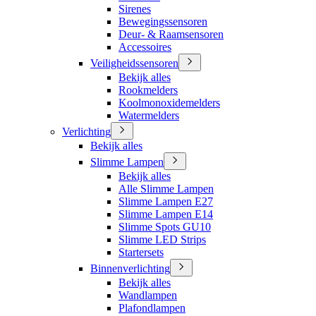
Sirenes
Bewegingssensoren
Deur- & Raamsensoren
Accessoires
Veiligheidssensoren
Bekijk alles
Rookmelders
Koolmonoxidemelders
Watermelders
Verlichting
Bekijk alles
Slimme Lampen
Bekijk alles
Alle Slimme Lampen
Slimme Lampen E27
Slimme Lampen E14
Slimme Spots GU10
Slimme LED Strips
Startersets
Binnenverlichting
Bekijk alles
Wandlampen
Plafondlampen