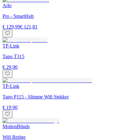
Arlo
Pro - SmartHub
€ 129,99
€ 121,81
TP-Link
Tapo T315
€ 29,90
TP-Link
Tapo P115 - Slimme Wifi Stekker
€ 19,90
MotionBlinds
Wifi Bridge