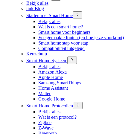
Bekijk alles
tink Blog
Starten met Smart Home
Bekijk alles
Wat is een smart home?
Smart home voor beginners
Veelgemaakte fouten (en hoe je ze voorkomt)
Smart home stap voor stap
Compatibiliteit uitgelegd
Keuzehulp
Smart Home Systeem
Bekijk alles
Amazon Alexa
Apple Home
Samsung SmartThings
Home Assistant
Matter
Google Home
Smart Home Protocollen
Bekijk alles
Wat is een protocol?
Zigbee
Z-Wave
Bluetooth