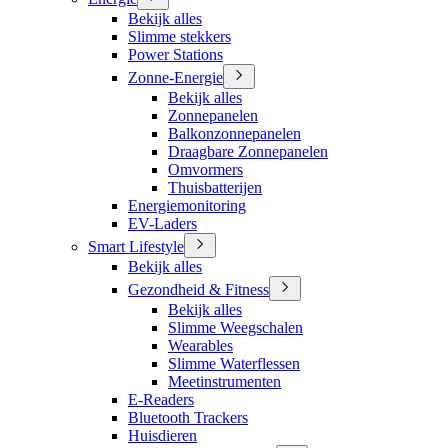
Bekijk alles
Slimme stekkers
Power Stations
Zonne-Energie
Bekijk alles
Zonnepanelen
Balkonzonnepanelen
Draagbare Zonnepanelen
Omvormers
Thuisbatterijen
Energiemonitoring
EV-Laders
Smart Lifestyle
Bekijk alles
Gezondheid & Fitness
Bekijk alles
Slimme Weegschalen
Wearables
Slimme Waterflessen
Meetinstrumenten
E-Readers
Bluetooth Trackers
Huisdieren