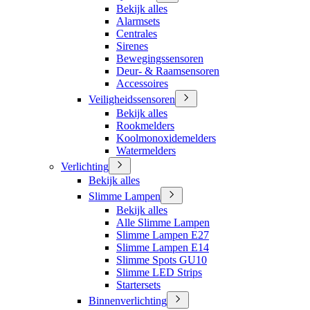
Bekijk alles
Alarmsets
Centrales
Sirenes
Bewegingssensoren
Deur- & Raamsensoren
Accessoires
Veiligheidssensoren
Bekijk alles
Rookmelders
Koolmonoxidemelders
Watermelders
Verlichting
Bekijk alles
Slimme Lampen
Bekijk alles
Alle Slimme Lampen
Slimme Lampen E27
Slimme Lampen E14
Slimme Spots GU10
Slimme LED Strips
Startersets
Binnenverlichting