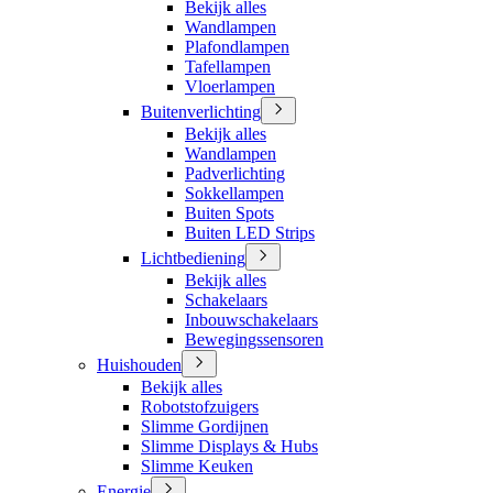
Bekijk alles
Wandlampen
Plafondlampen
Tafellampen
Vloerlampen
Buitenverlichting
Bekijk alles
Wandlampen
Padverlichting
Sokkellampen
Buiten Spots
Buiten LED Strips
Lichtbediening
Bekijk alles
Schakelaars
Inbouwschakelaars
Bewegingssensoren
Huishouden
Bekijk alles
Robotstofzuigers
Slimme Gordijnen
Slimme Displays & Hubs
Slimme Keuken
Energie