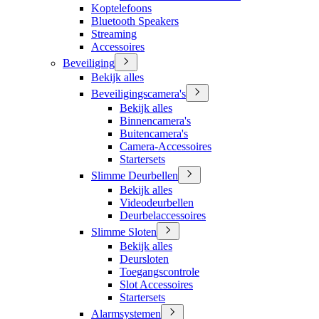
Koptelefoons
Bluetooth Speakers
Streaming
Accessoires
Beveiliging
Bekijk alles
Beveiligingscamera's
Bekijk alles
Binnencamera's
Buitencamera's
Camera-Accessoires
Startersets
Slimme Deurbellen
Bekijk alles
Videodeurbellen
Deurbelaccessoires
Slimme Sloten
Bekijk alles
Deursloten
Toegangscontrole
Slot Accessoires
Startersets
Alarmsystemen