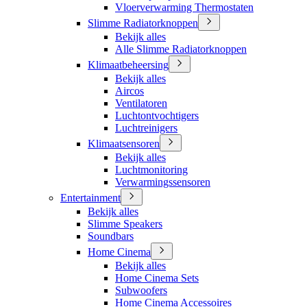
Vloerverwarming Thermostaten
Slimme Radiatorknoppen
Bekijk alles
Alle Slimme Radiatorknoppen
Klimaatbeheersing
Bekijk alles
Aircos
Ventilatoren
Luchtontvochtigers
Luchtreinigers
Klimaatsensoren
Bekijk alles
Luchtmonitoring
Verwarmingssensoren
Entertainment
Bekijk alles
Slimme Speakers
Soundbars
Home Cinema
Bekijk alles
Home Cinema Sets
Subwoofers
Home Cinema Accessoires