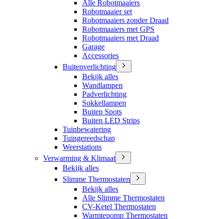
Alle Robotmaaiers
Robotmaaier set
Robotmaaiers zonder Draad
Robotmaaiers met GPS
Robotmaaiers met Draad
Garage
Accessories
Buitenverlichting
Bekijk alles
Wandlampen
Padverlichting
Sokkellampen
Buiten Spots
Buiten LED Strips
Tuinbewatering
Tuingereedschap
Weerstations
Verwarming & Klimaat
Bekijk alles
Slimme Thermostaten
Bekijk alles
Alle Slimme Thermostaten
CV-Ketel Thermostaten
Warmtepomp Thermostaten