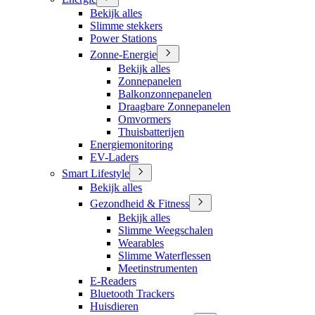
Bekijk alles
Slimme stekkers
Power Stations
Zonne-Energie
Bekijk alles
Zonnepanelen
Balkonzonnepanelen
Draagbare Zonnepanelen
Omvormers
Thuisbatterijen
Energiemonitoring
EV-Laders
Smart Lifestyle
Bekijk alles
Gezondheid & Fitness
Bekijk alles
Slimme Weegschalen
Wearables
Slimme Waterflessen
Meetinstrumenten
E-Readers
Bluetooth Trackers
Huisdieren