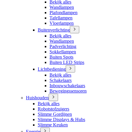
Bekijk alles
Wandlampen
Plafondlampen
Tafellampen
Vloerlampen
Buitenverlichting
Bekijk alles
Wandlampen
Padverlichting
Sokkellampen
Buiten Spots
Buiten LED Strips
Lichtbediening
Bekijk alles
Schakelaars
Inbouwschakelaars
Bewegingssensoren
Huishouden
Bekijk alles
Robotstofzuigers
Slimme Gordijnen
Slimme Displays & Hubs
Slimme Keuken
Energie