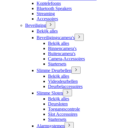
Koptelefoons
Bluetooth Speakers
Streaming
Accessoires
Beveiliging
Bekijk alles
Beveiligingscamera's
Bekijk alles
Binnencamera's
Buitencamera's
Camera-Accessoires
Startersets
Slimme Deurbellen
Bekijk alles
Videodeurbellen
Deurbelaccessoires
Slimme Sloten
Bekijk alles
Deursloten
Toegangscontrole
Slot Accessoires
Startersets
Alarmsystemen