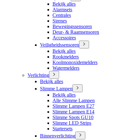
Bekijk alles
Alarmsets
Centrales
Sirenes
Bewegingssensoren
Deur- & Raamsensoren
Accessoires
Veiligheidssensoren
Bekijk alles
Rookmelders
Koolmonoxidemelders
Watermelders
Verlichting
Bekijk alles
Slimme Lampen
Bekijk alles
Alle Slimme Lampen
Slimme Lampen E27
Slimme Lampen E14
Slimme Spots GU10
Slimme LED Strips
Startersets
Binnenverlichting