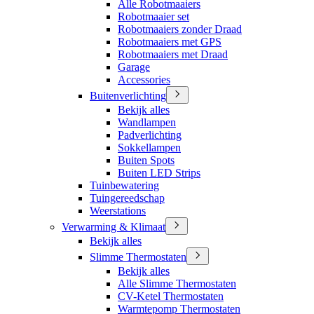
Alle Robotmaaiers
Robotmaaier set
Robotmaaiers zonder Draad
Robotmaaiers met GPS
Robotmaaiers met Draad
Garage
Accessories
Buitenverlichting
Bekijk alles
Wandlampen
Padverlichting
Sokkellampen
Buiten Spots
Buiten LED Strips
Tuinbewatering
Tuingereedschap
Weerstations
Verwarming & Klimaat
Bekijk alles
Slimme Thermostaten
Bekijk alles
Alle Slimme Thermostaten
CV-Ketel Thermostaten
Warmtepomp Thermostaten