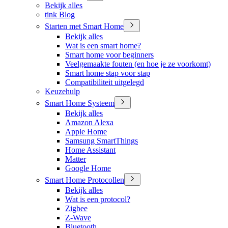
Bekijk alles
tink Blog
Starten met Smart Home
Bekijk alles
Wat is een smart home?
Smart home voor beginners
Veelgemaakte fouten (en hoe je ze voorkomt)
Smart home stap voor stap
Compatibiliteit uitgelegd
Keuzehulp
Smart Home Systeem
Bekijk alles
Amazon Alexa
Apple Home
Samsung SmartThings
Home Assistant
Matter
Google Home
Smart Home Protocollen
Bekijk alles
Wat is een protocol?
Zigbee
Z-Wave
Bluetooth