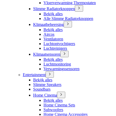
Vloerverwarming Thermostaten
Slimme Radiatorknoppen
Bekijk alles
Alle Slimme Radiatorknoppen
Klimaatbeheersing
Bekijk alles
Aircos
Ventilatoren
Luchtontvochtigers
Luchtreinigers
Klimaatsensoren
Bekijk alles
Luchtmonitoring
Verwarmingssensoren
Entertainment
Bekijk alles
Slimme Speakers
Soundbars
Home Cinema
Bekijk alles
Home Cinema Sets
Subwoofers
Home Cinema Accessoires