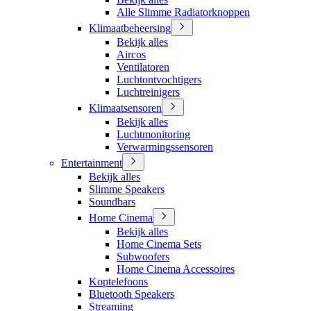
Alle Slimme Radiatorknoppen
Klimaatbeheersing
Bekijk alles
Aircos
Ventilatoren
Luchtontvochtigers
Luchtreinigers
Klimaatsensoren
Bekijk alles
Luchtmonitoring
Verwarmingssensoren
Entertainment
Bekijk alles
Slimme Speakers
Soundbars
Home Cinema
Bekijk alles
Home Cinema Sets
Subwoofers
Home Cinema Accessoires
Koptelefoons
Bluetooth Speakers
Streaming