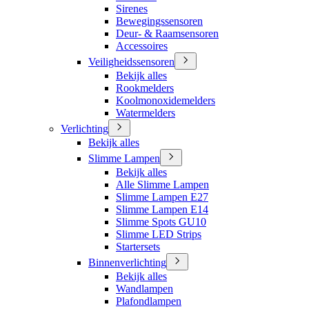
Sirenes
Bewegingssensoren
Deur- & Raamsensoren
Accessoires
Veiligheidssensoren
Bekijk alles
Rookmelders
Koolmonoxidemelders
Watermelders
Verlichting
Bekijk alles
Slimme Lampen
Bekijk alles
Alle Slimme Lampen
Slimme Lampen E27
Slimme Lampen E14
Slimme Spots GU10
Slimme LED Strips
Startersets
Binnenverlichting
Bekijk alles
Wandlampen
Plafondlampen