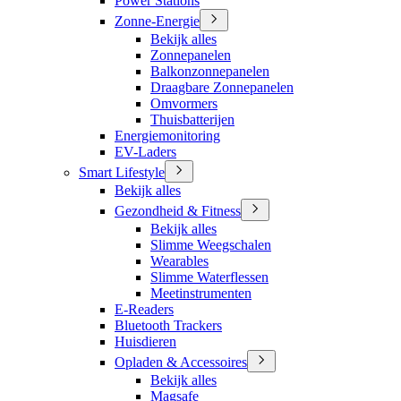
Power Stations
Zonne-Energie
Bekijk alles
Zonnepanelen
Balkonzonnepanelen
Draagbare Zonnepanelen
Omvormers
Thuisbatterijen
Energiemonitoring
EV-Laders
Smart Lifestyle
Bekijk alles
Gezondheid & Fitness
Bekijk alles
Slimme Weegschalen
Wearables
Slimme Waterflessen
Meetinstrumenten
E-Readers
Bluetooth Trackers
Huisdieren
Opladen & Accessoires
Bekijk alles
Magsafe