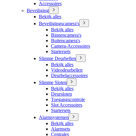
Accessoires
Beveiliging
Bekijk alles
Beveiligingscamera's
Bekijk alles
Binnencamera's
Buitencamera's
Camera-Accessoires
Startersets
Slimme Deurbellen
Bekijk alles
Videodeurbellen
Deurbelaccessoires
Slimme Sloten
Bekijk alles
Deursloten
Toegangscontrole
Slot Accessoires
Startersets
Alarmsystemen
Bekijk alles
Alarmsets
Centrales