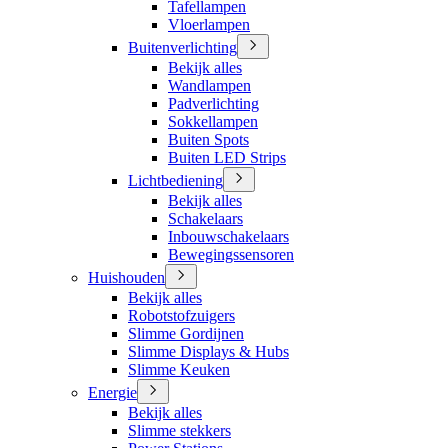
Tafellampen
Vloerlampen
Buitenverlichting
Bekijk alles
Wandlampen
Padverlichting
Sokkellampen
Buiten Spots
Buiten LED Strips
Lichtbediening
Bekijk alles
Schakelaars
Inbouwschakelaars
Bewegingssensoren
Huishouden
Bekijk alles
Robotstofzuigers
Slimme Gordijnen
Slimme Displays & Hubs
Slimme Keuken
Energie
Bekijk alles
Slimme stekkers