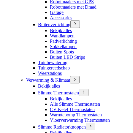
Robotmaaiers met GPS
Robotmaaiers met Draad
Garage
Accessories
Buitenverlichting
Bekijk alles
Wandlampen
Padverlichting
Sokkellampen
Buiten Spots
Buiten LED Strips
Tuinbewatering
Tuingereedschap
Weerstations
Verwarming & Klimaat
Bekijk alles
Slimme Thermostaten
Bekijk alles
Alle Slimme Thermostaten
CV-Ketel Thermostaten
Warmtepomp Thermostaten
Vloerverwarming Thermostaten
Slimme Radiatorknoppen
Bekijk alles