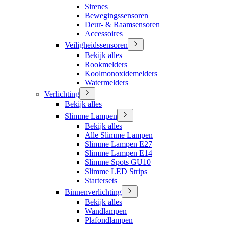
Sirenes
Bewegingssensoren
Deur- & Raamsensoren
Accessoires
Veiligheidssensoren
Bekijk alles
Rookmelders
Koolmonoxidemelders
Watermelders
Verlichting
Bekijk alles
Slimme Lampen
Bekijk alles
Alle Slimme Lampen
Slimme Lampen E27
Slimme Lampen E14
Slimme Spots GU10
Slimme LED Strips
Startersets
Binnenverlichting
Bekijk alles
Wandlampen
Plafondlampen