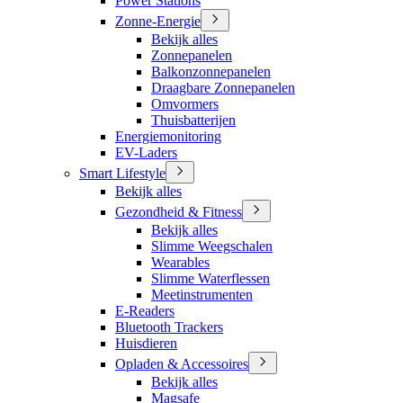
Power Stations
Zonne-Energie
Bekijk alles
Zonnepanelen
Balkonzonnepanelen
Draagbare Zonnepanelen
Omvormers
Thuisbatterijen
Energiemonitoring
EV-Laders
Smart Lifestyle
Bekijk alles
Gezondheid & Fitness
Bekijk alles
Slimme Weegschalen
Wearables
Slimme Waterflessen
Meetinstrumenten
E-Readers
Bluetooth Trackers
Huisdieren
Opladen & Accessoires
Bekijk alles
Magsafe