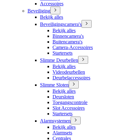
Accessoires
Beveiliging
Bekijk alles
Beveiligingscamera's
Bekijk alles
Binnencamera's
Buitencamera's
Camera-Accessoires
Startersets
Slimme Deurbellen
Bekijk alles
Videodeurbellen
Deurbelaccessoires
Slimme Sloten
Bekijk alles
Deursloten
Toegangscontrole
Slot Accessoires
Startersets
Alarmsystemen
Bekijk alles
Alarmsets
Centrales