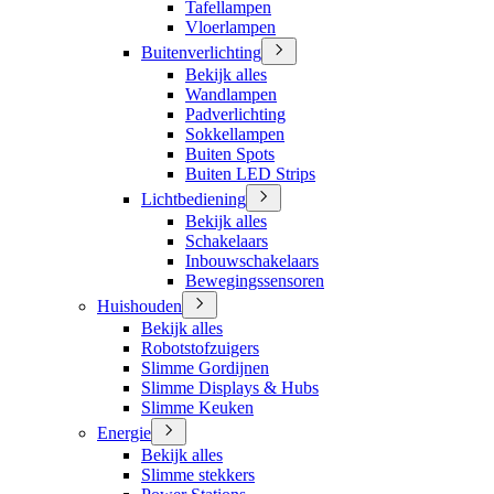
Tafellampen
Vloerlampen
Buitenverlichting
Bekijk alles
Wandlampen
Padverlichting
Sokkellampen
Buiten Spots
Buiten LED Strips
Lichtbediening
Bekijk alles
Schakelaars
Inbouwschakelaars
Bewegingssensoren
Huishouden
Bekijk alles
Robotstofzuigers
Slimme Gordijnen
Slimme Displays & Hubs
Slimme Keuken
Energie
Bekijk alles
Slimme stekkers