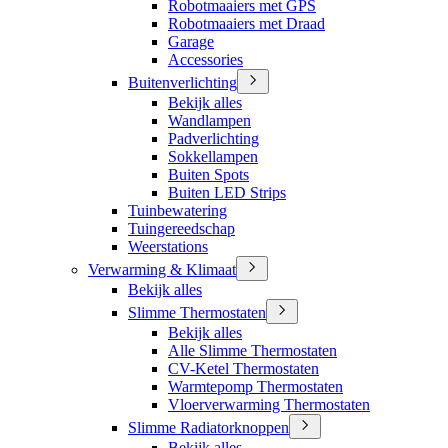
Robotmaaiers met GPS
Robotmaaiers met Draad
Garage
Accessories
Buitenverlichting
Bekijk alles
Wandlampen
Padverlichting
Sokkellampen
Buiten Spots
Buiten LED Strips
Tuinbewatering
Tuingereedschap
Weerstations
Verwarming & Klimaat
Bekijk alles
Slimme Thermostaten
Bekijk alles
Alle Slimme Thermostaten
CV-Ketel Thermostaten
Warmtepomp Thermostaten
Vloerverwarming Thermostaten
Slimme Radiatorknoppen
Bekijk alles