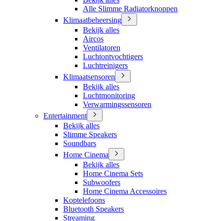
Alle Slimme Radiatorknoppen
Klimaatbeheersing
Bekijk alles
Aircos
Ventilatoren
Luchtontvochtigers
Luchtreinigers
Klimaatsensoren
Bekijk alles
Luchtmonitoring
Verwarmingssensoren
Entertainment
Bekijk alles
Slimme Speakers
Soundbars
Home Cinema
Bekijk alles
Home Cinema Sets
Subwoofers
Home Cinema Accessoires
Koptelefoons
Bluetooth Speakers
Streaming