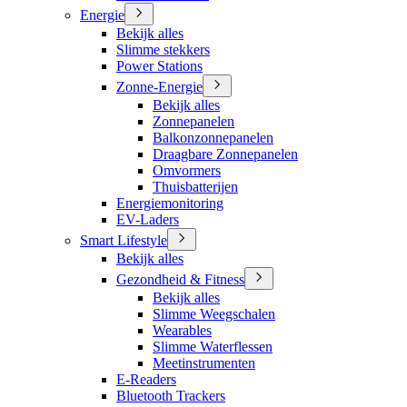
Energie
Bekijk alles
Slimme stekkers
Power Stations
Zonne-Energie
Bekijk alles
Zonnepanelen
Balkonzonnepanelen
Draagbare Zonnepanelen
Omvormers
Thuisbatterijen
Energiemonitoring
EV-Laders
Smart Lifestyle
Bekijk alles
Gezondheid & Fitness
Bekijk alles
Slimme Weegschalen
Wearables
Slimme Waterflessen
Meetinstrumenten
E-Readers
Bluetooth Trackers