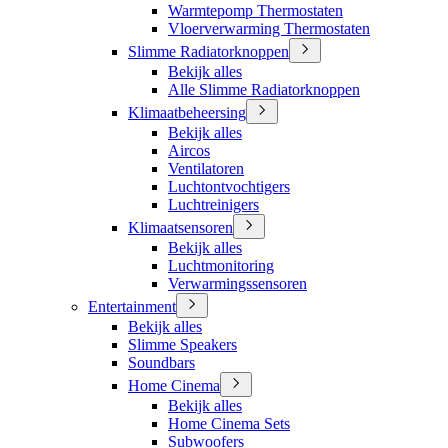
Warmtepomp Thermostaten
Vloerverwarming Thermostaten
Slimme Radiatorknoppen
Bekijk alles
Alle Slimme Radiatorknoppen
Klimaatbeheersing
Bekijk alles
Aircos
Ventilatoren
Luchtontvochtigers
Luchtreinigers
Klimaatsensoren
Bekijk alles
Luchtmonitoring
Verwarmingssensoren
Entertainment
Bekijk alles
Slimme Speakers
Soundbars
Home Cinema
Bekijk alles
Home Cinema Sets
Subwoofers