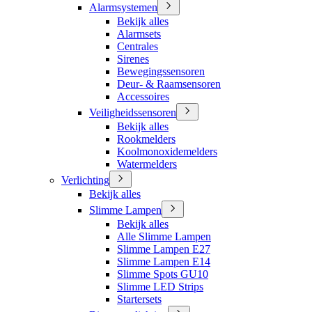
Alarmsystemen
Bekijk alles
Alarmsets
Centrales
Sirenes
Bewegingssensoren
Deur- & Raamsensoren
Accessoires
Veiligheidssensoren
Bekijk alles
Rookmelders
Koolmonoxidemelders
Watermelders
Verlichting
Bekijk alles
Slimme Lampen
Bekijk alles
Alle Slimme Lampen
Slimme Lampen E27
Slimme Lampen E14
Slimme Spots GU10
Slimme LED Strips
Startersets