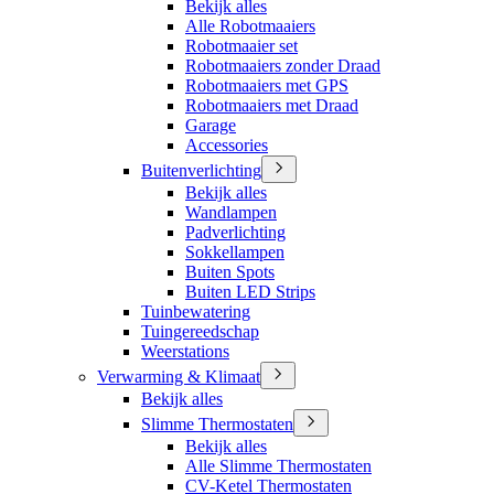
Bekijk alles
Alle Robotmaaiers
Robotmaaier set
Robotmaaiers zonder Draad
Robotmaaiers met GPS
Robotmaaiers met Draad
Garage
Accessories
Buitenverlichting
Bekijk alles
Wandlampen
Padverlichting
Sokkellampen
Buiten Spots
Buiten LED Strips
Tuinbewatering
Tuingereedschap
Weerstations
Verwarming & Klimaat
Bekijk alles
Slimme Thermostaten
Bekijk alles
Alle Slimme Thermostaten
CV-Ketel Thermostaten