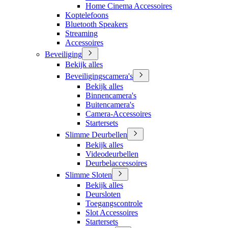
Home Cinema Accessoires
Koptelefoons
Bluetooth Speakers
Streaming
Accessoires
Beveiliging
Bekijk alles
Beveiligingscamera's
Bekijk alles
Binnencamera's
Buitencamera's
Camera-Accessoires
Startersets
Slimme Deurbellen
Bekijk alles
Videodeurbellen
Deurbelaccessoires
Slimme Sloten
Bekijk alles
Deursloten
Toegangscontrole
Slot Accessoires
Startersets