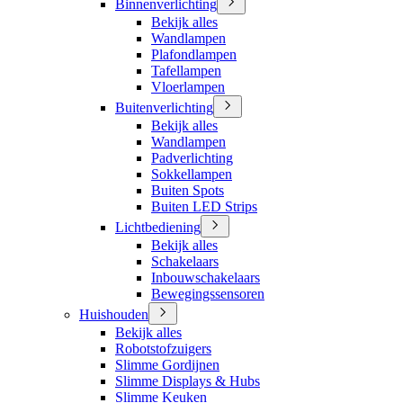
Binnenverlichting
Bekijk alles
Wandlampen
Plafondlampen
Tafellampen
Vloerlampen
Buitenverlichting
Bekijk alles
Wandlampen
Padverlichting
Sokkellampen
Buiten Spots
Buiten LED Strips
Lichtbediening
Bekijk alles
Schakelaars
Inbouwschakelaars
Bewegingssensoren
Huishouden
Bekijk alles
Robotstofzuigers
Slimme Gordijnen
Slimme Displays & Hubs
Slimme Keuken