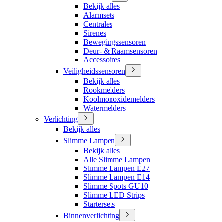
Bekijk alles
Alarmsets
Centrales
Sirenes
Bewegingssensoren
Deur- & Raamsensoren
Accessoires
Veiligheidssensoren
Bekijk alles
Rookmelders
Koolmonoxidemelders
Watermelders
Verlichting
Bekijk alles
Slimme Lampen
Bekijk alles
Alle Slimme Lampen
Slimme Lampen E27
Slimme Lampen E14
Slimme Spots GU10
Slimme LED Strips
Startersets
Binnenverlichting