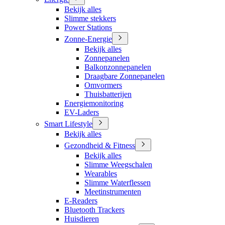
Bekijk alles
Slimme stekkers
Power Stations
Zonne-Energie
Bekijk alles
Zonnepanelen
Balkonzonnepanelen
Draagbare Zonnepanelen
Omvormers
Thuisbatterijen
Energiemonitoring
EV-Laders
Smart Lifestyle
Bekijk alles
Gezondheid & Fitness
Bekijk alles
Slimme Weegschalen
Wearables
Slimme Waterflessen
Meetinstrumenten
E-Readers
Bluetooth Trackers
Huisdieren