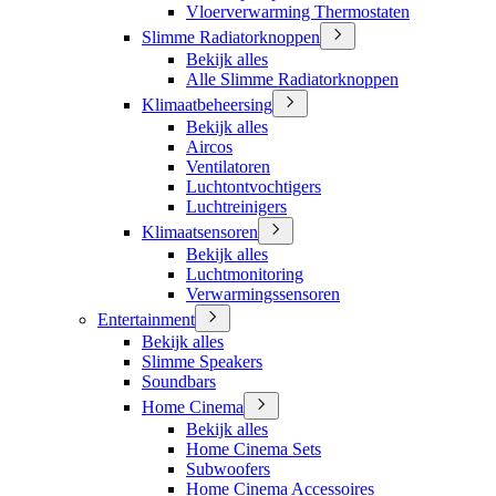
Vloerverwarming Thermostaten
Slimme Radiatorknoppen
Bekijk alles
Alle Slimme Radiatorknoppen
Klimaatbeheersing
Bekijk alles
Aircos
Ventilatoren
Luchtontvochtigers
Luchtreinigers
Klimaatsensoren
Bekijk alles
Luchtmonitoring
Verwarmingssensoren
Entertainment
Bekijk alles
Slimme Speakers
Soundbars
Home Cinema
Bekijk alles
Home Cinema Sets
Subwoofers
Home Cinema Accessoires