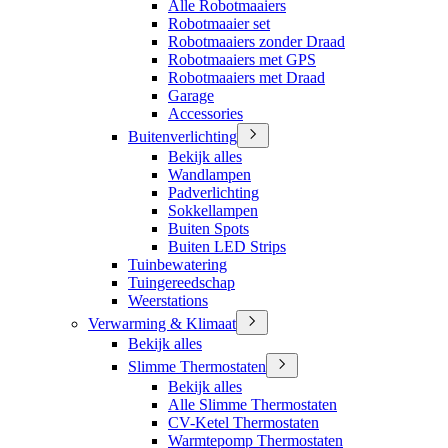
Alle Robotmaaiers
Robotmaaier set
Robotmaaiers zonder Draad
Robotmaaiers met GPS
Robotmaaiers met Draad
Garage
Accessories
Buitenverlichting
Bekijk alles
Wandlampen
Padverlichting
Sokkellampen
Buiten Spots
Buiten LED Strips
Tuinbewatering
Tuingereedschap
Weerstations
Verwarming & Klimaat
Bekijk alles
Slimme Thermostaten
Bekijk alles
Alle Slimme Thermostaten
CV-Ketel Thermostaten
Warmtepomp Thermostaten