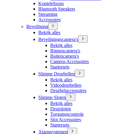
Koptelefoons
Bluetooth Speakers
Streaming
Accessoires
Beveiliging
Bekijk alles
Beveiligingscamera's
Bekijk alles
Binnencamera's
Buitencamera's
Camera-Accessoires
Startersets
Slimme Deurbellen
Bekijk alles
Videodeurbellen
Deurbelaccessoires
Slimme Sloten
Bekijk alles
Deursloten
Toegangscontrole
Slot Accessoires
Startersets
Alarmsystemen