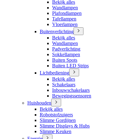
Bekijk alles
Wandlampen
Plafondlampen
Tafellampen
Vloerlampen
Buitenverlichting
Bekijk alles
Wandlampen
Padverlichting
Sokkellampen
Buiten Spots
Buiten LED Strips
Lichtbediening
Bekijk alles
Schakelaars
Inbouwschakelaars
Bewegingssensoren
Huishouden
Bekijk alles
Robotstofzuigers
Slimme Gordijnen
Slimme Displays & Hubs
Slimme Keuken
Energie