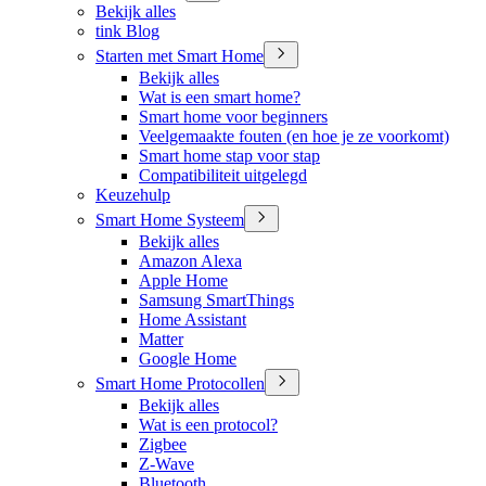
Bekijk alles
tink Blog
Starten met Smart Home
Bekijk alles
Wat is een smart home?
Smart home voor beginners
Veelgemaakte fouten (en hoe je ze voorkomt)
Smart home stap voor stap
Compatibiliteit uitgelegd
Keuzehulp
Smart Home Systeem
Bekijk alles
Amazon Alexa
Apple Home
Samsung SmartThings
Home Assistant
Matter
Google Home
Smart Home Protocollen
Bekijk alles
Wat is een protocol?
Zigbee
Z-Wave
Bluetooth