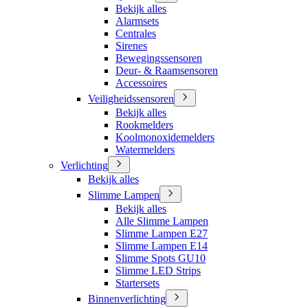
Bekijk alles
Alarmsets
Centrales
Sirenes
Bewegingssensoren
Deur- & Raamsensoren
Accessoires
Veiligheidssensoren
Bekijk alles
Rookmelders
Koolmonoxidemelders
Watermelders
Verlichting
Bekijk alles
Slimme Lampen
Bekijk alles
Alle Slimme Lampen
Slimme Lampen E27
Slimme Lampen E14
Slimme Spots GU10
Slimme LED Strips
Startersets
Binnenverlichting