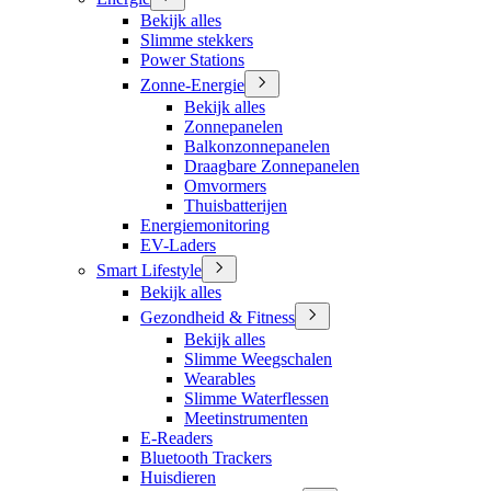
Bekijk alles
Slimme stekkers
Power Stations
Zonne-Energie
Bekijk alles
Zonnepanelen
Balkonzonnepanelen
Draagbare Zonnepanelen
Omvormers
Thuisbatterijen
Energiemonitoring
EV-Laders
Smart Lifestyle
Bekijk alles
Gezondheid & Fitness
Bekijk alles
Slimme Weegschalen
Wearables
Slimme Waterflessen
Meetinstrumenten
E-Readers
Bluetooth Trackers
Huisdieren