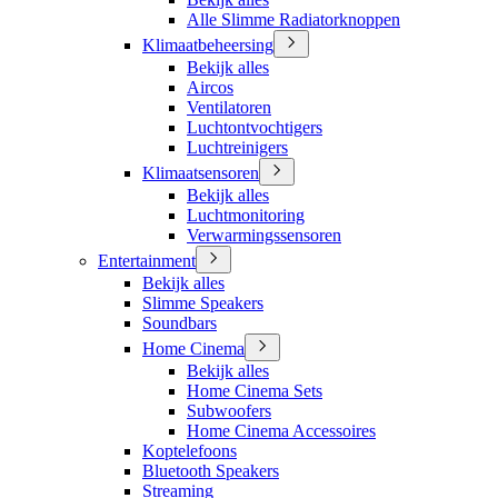
Alle Slimme Radiatorknoppen
Klimaatbeheersing
Bekijk alles
Aircos
Ventilatoren
Luchtontvochtigers
Luchtreinigers
Klimaatsensoren
Bekijk alles
Luchtmonitoring
Verwarmingssensoren
Entertainment
Bekijk alles
Slimme Speakers
Soundbars
Home Cinema
Bekijk alles
Home Cinema Sets
Subwoofers
Home Cinema Accessoires
Koptelefoons
Bluetooth Speakers
Streaming