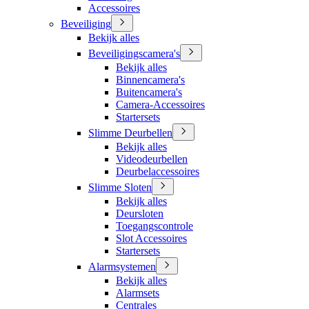
Accessoires
Beveiliging
Bekijk alles
Beveiligingscamera's
Bekijk alles
Binnencamera's
Buitencamera's
Camera-Accessoires
Startersets
Slimme Deurbellen
Bekijk alles
Videodeurbellen
Deurbelaccessoires
Slimme Sloten
Bekijk alles
Deursloten
Toegangscontrole
Slot Accessoires
Startersets
Alarmsystemen
Bekijk alles
Alarmsets
Centrales