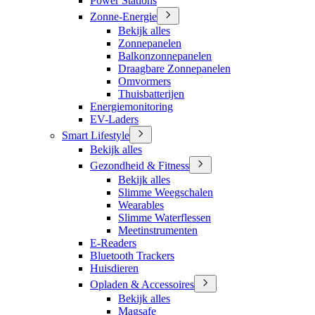
Power Stations
Zonne-Energie
Bekijk alles
Zonnepanelen
Balkonzonnepanelen
Draagbare Zonnepanelen
Omvormers
Thuisbatterijen
Energiemonitoring
EV-Laders
Smart Lifestyle
Bekijk alles
Gezondheid & Fitness
Bekijk alles
Slimme Weegschalen
Wearables
Slimme Waterflessen
Meetinstrumenten
E-Readers
Bluetooth Trackers
Huisdieren
Opladen & Accessoires
Bekijk alles
Magsafe