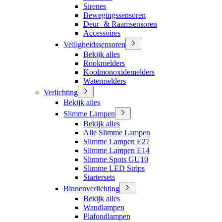
Sirenes
Bewegingssensoren
Deur- & Raamsensoren
Accessoires
Veiligheidssensoren
Bekijk alles
Rookmelders
Koolmonoxidemelders
Watermelders
Verlichting
Bekijk alles
Slimme Lampen
Bekijk alles
Alle Slimme Lampen
Slimme Lampen E27
Slimme Lampen E14
Slimme Spots GU10
Slimme LED Strips
Startersets
Binnenverlichting
Bekijk alles
Wandlampen
Plafondlampen