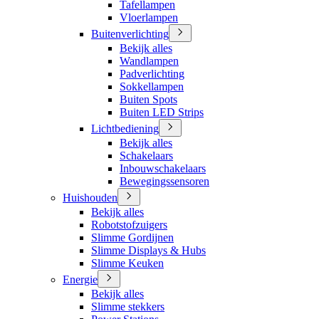
Tafellampen
Vloerlampen
Buitenverlichting
Bekijk alles
Wandlampen
Padverlichting
Sokkellampen
Buiten Spots
Buiten LED Strips
Lichtbediening
Bekijk alles
Schakelaars
Inbouwschakelaars
Bewegingssensoren
Huishouden
Bekijk alles
Robotstofzuigers
Slimme Gordijnen
Slimme Displays & Hubs
Slimme Keuken
Energie
Bekijk alles
Slimme stekkers