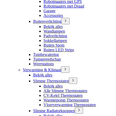
Robotmaaiers met GPS
Robotmaaiers met Draad
Garage
Accessories
Buitenverlichting
Bekijk alles
Wandlampen
Padverlichting
Sokkellampen
Buiten Spots
Buiten LED Strips
Tuinbewatering
Tuingereedschap
Weerstations
Verwarming & Klimaat
Bekijk alles
Slimme Thermostaten
Bekijk alles
Alle Slimme Thermostaten
CV-Ketel Thermostaten
Warmtepomp Thermostaten
Vloerverwarming Thermostaten
Slimme Radiatorknoppen
Bekijk alles