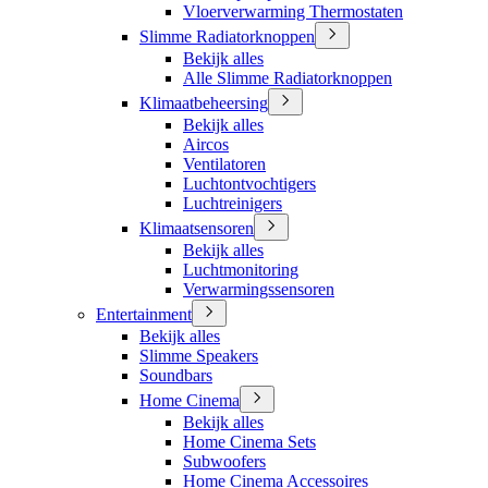
Vloerverwarming Thermostaten
Slimme Radiatorknoppen
Bekijk alles
Alle Slimme Radiatorknoppen
Klimaatbeheersing
Bekijk alles
Aircos
Ventilatoren
Luchtontvochtigers
Luchtreinigers
Klimaatsensoren
Bekijk alles
Luchtmonitoring
Verwarmingssensoren
Entertainment
Bekijk alles
Slimme Speakers
Soundbars
Home Cinema
Bekijk alles
Home Cinema Sets
Subwoofers
Home Cinema Accessoires