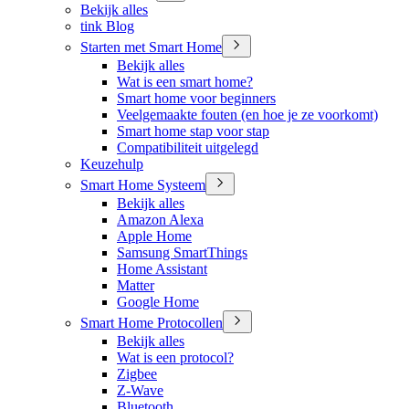
Bekijk alles
tink Blog
Starten met Smart Home
Bekijk alles
Wat is een smart home?
Smart home voor beginners
Veelgemaakte fouten (en hoe je ze voorkomt)
Smart home stap voor stap
Compatibiliteit uitgelegd
Keuzehulp
Smart Home Systeem
Bekijk alles
Amazon Alexa
Apple Home
Samsung SmartThings
Home Assistant
Matter
Google Home
Smart Home Protocollen
Bekijk alles
Wat is een protocol?
Zigbee
Z-Wave
Bluetooth