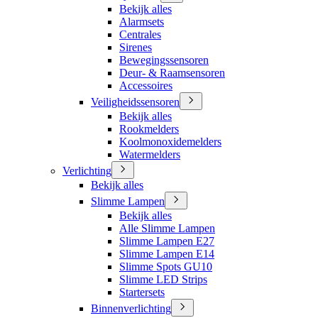
Bekijk alles
Alarmsets
Centrales
Sirenes
Bewegingssensoren
Deur- & Raamsensoren
Accessoires
Veiligheidssensoren
Bekijk alles
Rookmelders
Koolmonoxidemelders
Watermelders
Verlichting
Bekijk alles
Slimme Lampen
Bekijk alles
Alle Slimme Lampen
Slimme Lampen E27
Slimme Lampen E14
Slimme Spots GU10
Slimme LED Strips
Startersets
Binnenverlichting