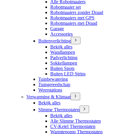
Alle Robotmaaiers
Robotmaaier set
Robotmaaiers zonder Draad
Robotmaaiers met GPS
Robotmaaiers met Draad
Garage
Accessories
Buitenverlichting
Bekijk alles
Wandlampen
Padverlichting
Sokkellampen
Buiten Spots
Buiten LED Strips
Tuinbewatering
Tuingereedschap
Weerstations
Verwarming & Klimaat
Bekijk alles
Slimme Thermostaten
Bekijk alles
Alle Slimme Thermostaten
CV-Ketel Thermostaten
Warmtepomp Thermostaten