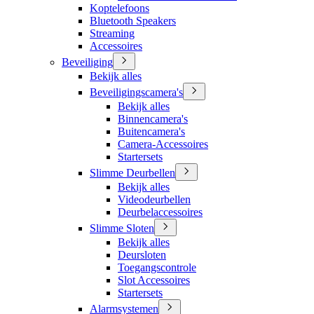
Koptelefoons
Bluetooth Speakers
Streaming
Accessoires
Beveiliging
Bekijk alles
Beveiligingscamera's
Bekijk alles
Binnencamera's
Buitencamera's
Camera-Accessoires
Startersets
Slimme Deurbellen
Bekijk alles
Videodeurbellen
Deurbelaccessoires
Slimme Sloten
Bekijk alles
Deursloten
Toegangscontrole
Slot Accessoires
Startersets
Alarmsystemen