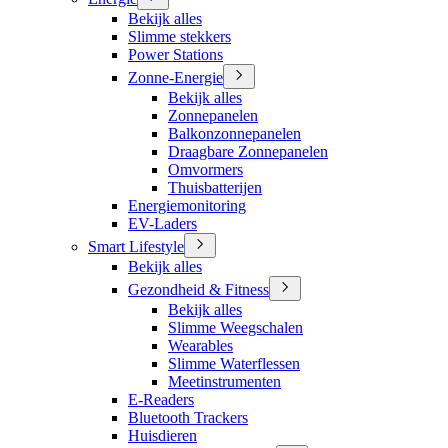
Bekijk alles
Slimme stekkers
Power Stations
Zonne-Energie
Bekijk alles
Zonnepanelen
Balkonzonnepanelen
Draagbare Zonnepanelen
Omvormers
Thuisbatterijen
Energiemonitoring
EV-Laders
Smart Lifestyle
Bekijk alles
Gezondheid & Fitness
Bekijk alles
Slimme Weegschalen
Wearables
Slimme Waterflessen
Meetinstrumenten
E-Readers
Bluetooth Trackers
Huisdieren