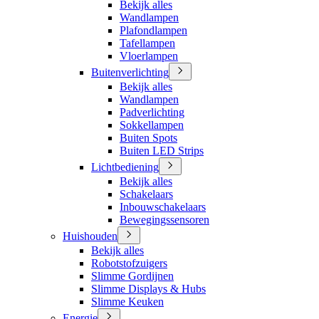
Bekijk alles
Wandlampen
Plafondlampen
Tafellampen
Vloerlampen
Buitenverlichting
Bekijk alles
Wandlampen
Padverlichting
Sokkellampen
Buiten Spots
Buiten LED Strips
Lichtbediening
Bekijk alles
Schakelaars
Inbouwschakelaars
Bewegingssensoren
Huishouden
Bekijk alles
Robotstofzuigers
Slimme Gordijnen
Slimme Displays & Hubs
Slimme Keuken
Energie