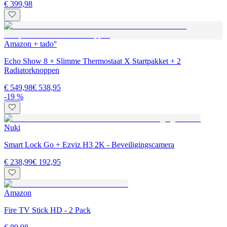
€ 399,98
Amazon + tado°
Echo Show 8 + Slimme Thermostaat X Startpakket + 2
Radiatorknoppen
€ 549,98
€ 538,95
-19 %
Nuki
Smart Lock Go + Ezviz H3 2K - Beveiligingscamera
€ 238,99
€ 192,95
Amazon
Fire TV Stick HD - 2 Pack