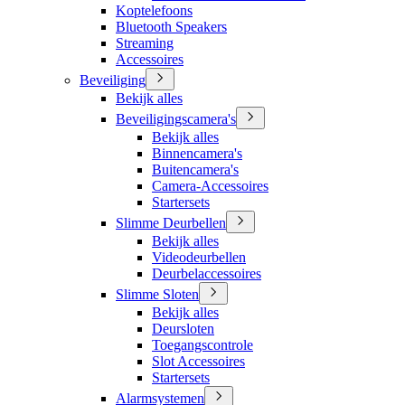
Koptelefoons
Bluetooth Speakers
Streaming
Accessoires
Beveiliging
Bekijk alles
Beveiligingscamera's
Bekijk alles
Binnencamera's
Buitencamera's
Camera-Accessoires
Startersets
Slimme Deurbellen
Bekijk alles
Videodeurbellen
Deurbelaccessoires
Slimme Sloten
Bekijk alles
Deursloten
Toegangscontrole
Slot Accessoires
Startersets
Alarmsystemen