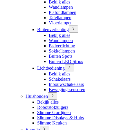
Bekijk alles
Wandlampen
Plafondlampen
Tafellampen
Vloerlampen
Buitenverlichting
Bekijk alles
Wandlampen
Padverlichting
Sokkellampen
Buiten Spots
Buiten LED Strips
Lichtbediening
Bekijk alles
Schakelaars
Inbouwschakelaars
Bewegingssensoren
Huishouden
Bekijk alles
Robotstofzuigers
Slimme Gordijnen
Slimme Displays & Hubs
Slimme Keuken
Energie