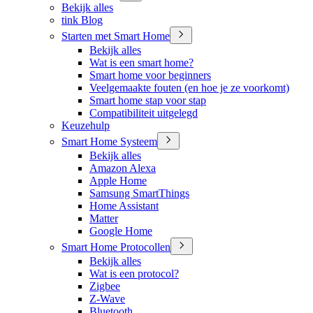
Bekijk alles
tink Blog
Starten met Smart Home
Bekijk alles
Wat is een smart home?
Smart home voor beginners
Veelgemaakte fouten (en hoe je ze voorkomt)
Smart home stap voor stap
Compatibiliteit uitgelegd
Keuzehulp
Smart Home Systeem
Bekijk alles
Amazon Alexa
Apple Home
Samsung SmartThings
Home Assistant
Matter
Google Home
Smart Home Protocollen
Bekijk alles
Wat is een protocol?
Zigbee
Z-Wave
Bluetooth