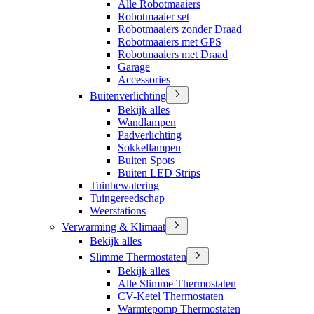
Alle Robotmaaiers
Robotmaaier set
Robotmaaiers zonder Draad
Robotmaaiers met GPS
Robotmaaiers met Draad
Garage
Accessories
Buitenverlichting
Bekijk alles
Wandlampen
Padverlichting
Sokkellampen
Buiten Spots
Buiten LED Strips
Tuinbewatering
Tuingereedschap
Weerstations
Verwarming & Klimaat
Bekijk alles
Slimme Thermostaten
Bekijk alles
Alle Slimme Thermostaten
CV-Ketel Thermostaten
Warmtepomp Thermostaten