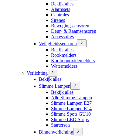
Bekijk alles
Alarmsets
Centrales
Sirenes
Bewegingssensoren
Deur- & Raamsensoren
Accessoires
Veiligheidssensoren
Bekijk alles
Rookmelders
Koolmonoxidemelders
Watermelders
Verlichting
Bekijk alles
Slimme Lampen
Bekijk alles
Alle Slimme Lampen
Slimme Lampen E27
Slimme Lampen E14
Slimme Spots GU10
Slimme LED Strips
Startersets
Binnenverlichting