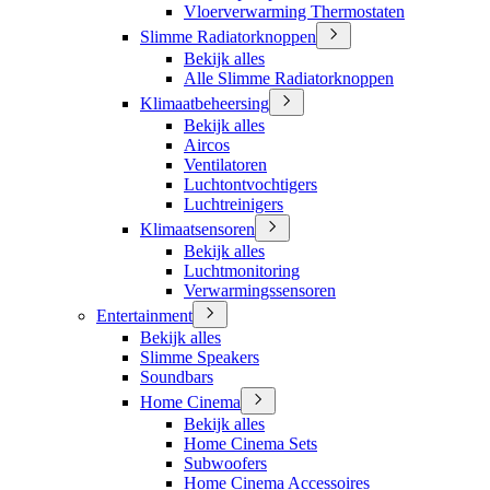
Vloerverwarming Thermostaten
Slimme Radiatorknoppen
Bekijk alles
Alle Slimme Radiatorknoppen
Klimaatbeheersing
Bekijk alles
Aircos
Ventilatoren
Luchtontvochtigers
Luchtreinigers
Klimaatsensoren
Bekijk alles
Luchtmonitoring
Verwarmingssensoren
Entertainment
Bekijk alles
Slimme Speakers
Soundbars
Home Cinema
Bekijk alles
Home Cinema Sets
Subwoofers
Home Cinema Accessoires