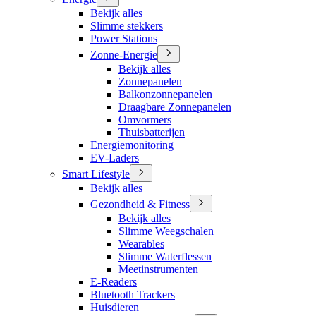
Bekijk alles
Slimme stekkers
Power Stations
Zonne-Energie
Bekijk alles
Zonnepanelen
Balkonzonnepanelen
Draagbare Zonnepanelen
Omvormers
Thuisbatterijen
Energiemonitoring
EV-Laders
Smart Lifestyle
Bekijk alles
Gezondheid & Fitness
Bekijk alles
Slimme Weegschalen
Wearables
Slimme Waterflessen
Meetinstrumenten
E-Readers
Bluetooth Trackers
Huisdieren