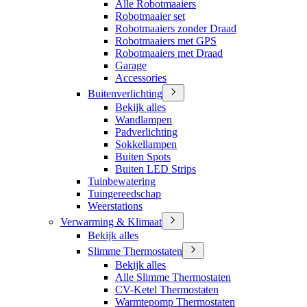
Alle Robotmaaiers
Robotmaaier set
Robotmaaiers zonder Draad
Robotmaaiers met GPS
Robotmaaiers met Draad
Garage
Accessories
Buitenverlichting
Bekijk alles
Wandlampen
Padverlichting
Sokkellampen
Buiten Spots
Buiten LED Strips
Tuinbewatering
Tuingereedschap
Weerstations
Verwarming & Klimaat
Bekijk alles
Slimme Thermostaten
Bekijk alles
Alle Slimme Thermostaten
CV-Ketel Thermostaten
Warmtepomp Thermostaten