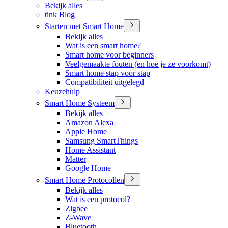
Bekijk alles
tink Blog
Starten met Smart Home
Bekijk alles
Wat is een smart home?
Smart home voor beginners
Veelgemaakte fouten (en hoe je ze voorkomt)
Smart home stap voor stap
Compatibiliteit uitgelegd
Keuzehulp
Smart Home Systeem
Bekijk alles
Amazon Alexa
Apple Home
Samsung SmartThings
Home Assistant
Matter
Google Home
Smart Home Protocollen
Bekijk alles
Wat is een protocol?
Zigbee
Z-Wave
Bluetooth