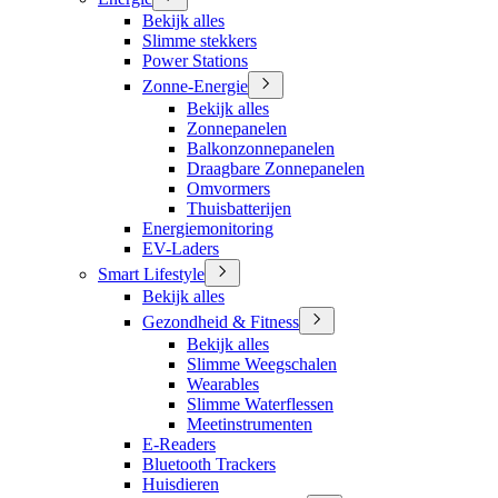
Bekijk alles
Slimme stekkers
Power Stations
Zonne-Energie
Bekijk alles
Zonnepanelen
Balkonzonnepanelen
Draagbare Zonnepanelen
Omvormers
Thuisbatterijen
Energiemonitoring
EV-Laders
Smart Lifestyle
Bekijk alles
Gezondheid & Fitness
Bekijk alles
Slimme Weegschalen
Wearables
Slimme Waterflessen
Meetinstrumenten
E-Readers
Bluetooth Trackers
Huisdieren