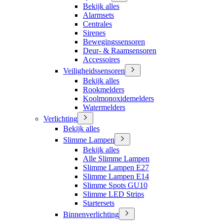
Bekijk alles
Alarmsets
Centrales
Sirenes
Bewegingssensoren
Deur- & Raamsensoren
Accessoires
Veiligheidssensoren
Bekijk alles
Rookmelders
Koolmonoxidemelders
Watermelders
Verlichting
Bekijk alles
Slimme Lampen
Bekijk alles
Alle Slimme Lampen
Slimme Lampen E27
Slimme Lampen E14
Slimme Spots GU10
Slimme LED Strips
Startersets
Binnenverlichting