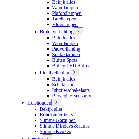
Bekijk alles
Wandlampen
Plafondlampen
Tafellampen
Vloerlampen
Buitenverlichting
Bekijk alles
Wandlampen
Padverlichting
Sokkellampen
Buiten Spots
Buiten LED Strips
Lichtbediening
Bekijk alles
Schakelaars
Inbouwschakelaars
Bewegingssensoren
Huishouden
Bekijk alles
Robotstofzuigers
Slimme Gordijnen
Slimme Displays & Hubs
Slimme Keuken
Energie