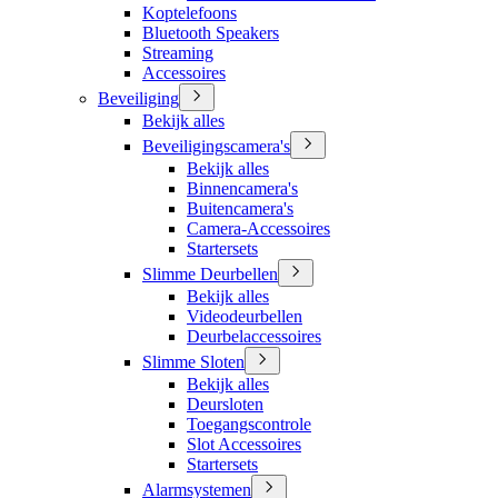
Koptelefoons
Bluetooth Speakers
Streaming
Accessoires
Beveiliging
Bekijk alles
Beveiligingscamera's
Bekijk alles
Binnencamera's
Buitencamera's
Camera-Accessoires
Startersets
Slimme Deurbellen
Bekijk alles
Videodeurbellen
Deurbelaccessoires
Slimme Sloten
Bekijk alles
Deursloten
Toegangscontrole
Slot Accessoires
Startersets
Alarmsystemen