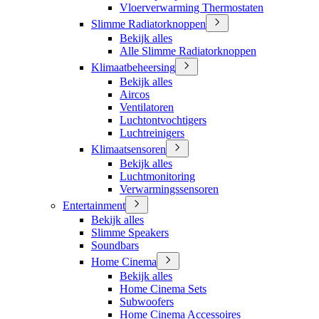
Vloerverwarming Thermostaten
Slimme Radiatorknoppen
Bekijk alles
Alle Slimme Radiatorknoppen
Klimaatbeheersing
Bekijk alles
Aircos
Ventilatoren
Luchtontvochtigers
Luchtreinigers
Klimaatsensoren
Bekijk alles
Luchtmonitoring
Verwarmingssensoren
Entertainment
Bekijk alles
Slimme Speakers
Soundbars
Home Cinema
Bekijk alles
Home Cinema Sets
Subwoofers
Home Cinema Accessoires