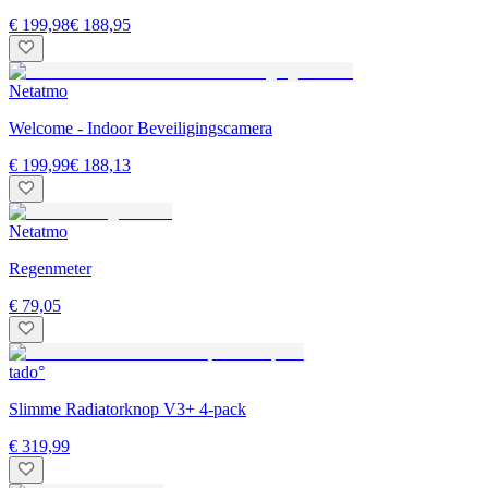
€ 199,98
€ 188,95
Netatmo
Welcome - Indoor Beveiligingscamera
€ 199,99
€ 188,13
Netatmo
Regenmeter
€ 79,05
tado°
Slimme Radiatorknop V3+ 4-pack
€ 319,99