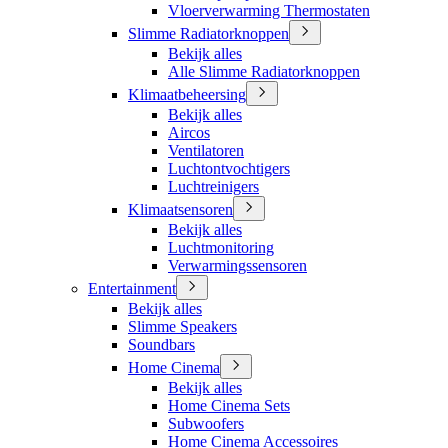
Vloerverwarming Thermostaten
Slimme Radiatorknoppen
Bekijk alles
Alle Slimme Radiatorknoppen
Klimaatbeheersing
Bekijk alles
Aircos
Ventilatoren
Luchtontvochtigers
Luchtreinigers
Klimaatsensoren
Bekijk alles
Luchtmonitoring
Verwarmingssensoren
Entertainment
Bekijk alles
Slimme Speakers
Soundbars
Home Cinema
Bekijk alles
Home Cinema Sets
Subwoofers
Home Cinema Accessoires