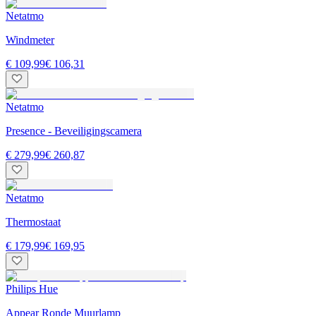
Netatmo
Windmeter
€ 109,99
€ 106,31
Netatmo
Presence - Beveiligingscamera
€ 279,99
€ 260,87
Netatmo
Thermostaat
€ 179,99
€ 169,95
Philips Hue
Appear Ronde Muurlamp