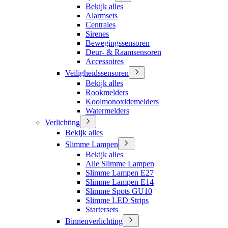
Bekijk alles
Alarmsets
Centrales
Sirenes
Bewegingssensoren
Deur- & Raamsensoren
Accessoires
Veiligheidssensoren
Bekijk alles
Rookmelders
Koolmonoxidemelders
Watermelders
Verlichting
Bekijk alles
Slimme Lampen
Bekijk alles
Alle Slimme Lampen
Slimme Lampen E27
Slimme Lampen E14
Slimme Spots GU10
Slimme LED Strips
Startersets
Binnenverlichting