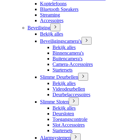
Koptelefoons
Bluetooth Speakers
Streaming
Accessoires
Beveiliging
Bekijk alles
Beveiligingscamera's
Bekijk alles
Binnencamera's
Buitencamera's
Camera-Accessoires
Startersets
Slimme Deurbellen
Bekijk alles
Videodeurbellen
Deurbelaccessoires
Slimme Sloten
Bekijk alles
Deursloten
Toegangscontrole
Slot Accessoires
Startersets
Alarmsystemen