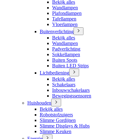
Bekijk alles
Wandlampen
Plafondlampen
Tafellampen
Vloerlampen
Buitenverlichting
Bekijk alles
Wandlampen
Padverlichting
Sokkellampen
Buiten Spots
Buiten LED Strips
Lichtbediening
Bekijk alles
Schakelaars
Inbouwschakelaars
Bewegingssensoren
Huishouden
Bekijk alles
Robotstofzuigers
Slimme Gordijnen
Slimme Displays & Hubs
Slimme Keuken
Energie