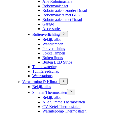
Alle Robotmaaiers
Robotmaaier set
Robotmaaiers zonder Draad
Robotmaaiers met GPS
Robotmaaiers met Draad
Garage
Accessories
Buitenverlichting
Bekijk alles
Wandlampen
Padverlichting
Sokkellampen
Buiten Spots
Buiten LED Strips
Tuinbewatering
Tuingereedschap
Weerstations
Verwarming & Klimaat
Bekijk alles
Slimme Thermostaten
Bekijk alles
Alle Slimme Thermostaten
CV-Ketel Thermostaten
Warmtepomp Thermostaten