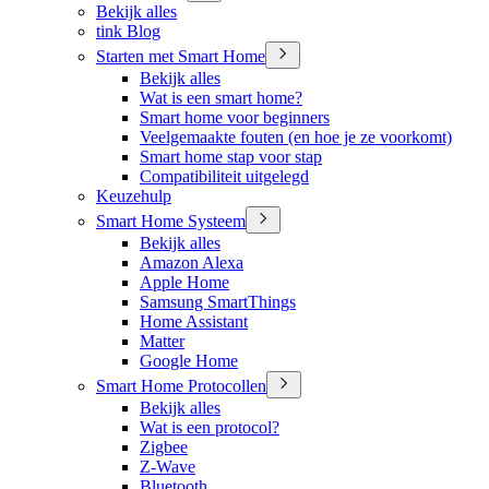
Bekijk alles
tink Blog
Starten met Smart Home
Bekijk alles
Wat is een smart home?
Smart home voor beginners
Veelgemaakte fouten (en hoe je ze voorkomt)
Smart home stap voor stap
Compatibiliteit uitgelegd
Keuzehulp
Smart Home Systeem
Bekijk alles
Amazon Alexa
Apple Home
Samsung SmartThings
Home Assistant
Matter
Google Home
Smart Home Protocollen
Bekijk alles
Wat is een protocol?
Zigbee
Z-Wave
Bluetooth