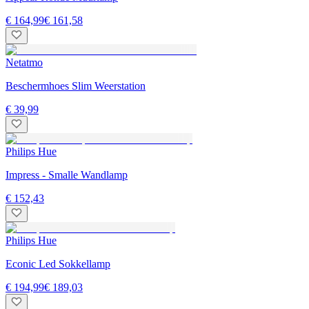
€ 164,99
€ 161,58
Netatmo
Beschermhoes Slim Weerstation
€ 39,99
Philips Hue
Impress - Smalle Wandlamp
€ 152,43
Philips Hue
Econic Led Sokkellamp
€ 194,99
€ 189,03