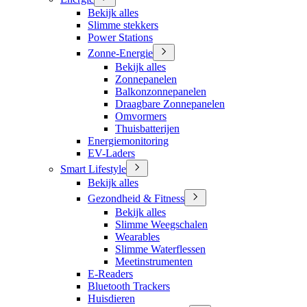
Bekijk alles
Slimme stekkers
Power Stations
Zonne-Energie
Bekijk alles
Zonnepanelen
Balkonzonnepanelen
Draagbare Zonnepanelen
Omvormers
Thuisbatterijen
Energiemonitoring
EV-Laders
Smart Lifestyle
Bekijk alles
Gezondheid & Fitness
Bekijk alles
Slimme Weegschalen
Wearables
Slimme Waterflessen
Meetinstrumenten
E-Readers
Bluetooth Trackers
Huisdieren