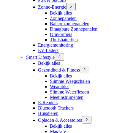
Power Stations
Zonne-Energie
Bekijk alles
Zonnepanelen
Balkonzonnepanelen
Draagbare Zonnepanelen
Omvormers
Thuisbatterijen
Energiemonitoring
EV-Laders
Smart Lifestyle
Bekijk alles
Gezondheid & Fitness
Bekijk alles
Slimme Weegschalen
Wearables
Slimme Waterflessen
Meetinstrumenten
E-Readers
Bluetooth Trackers
Huisdieren
Opladen & Accessoires
Bekijk alles
Magsafe