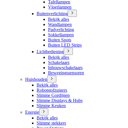
Tafellampen
Vloerlampen
Buitenverlichting
Bekijk alles
Wandlampen
Padverlichting
Sokkellampen
Buiten Spots
Buiten LED Strips
Lichtbediening
Bekijk alles
Schakelaars
Inbouwschakelaars
Bewegingssensoren
Huishouden
Bekijk alles
Robotstofzuigers
Slimme Gordijnen
Slimme Displays & Hubs
Slimme Keuken
Energie
Bekijk alles
Slimme stekkers