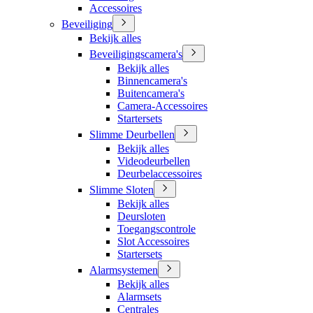
Accessoires
Beveiliging
Bekijk alles
Beveiligingscamera's
Bekijk alles
Binnencamera's
Buitencamera's
Camera-Accessoires
Startersets
Slimme Deurbellen
Bekijk alles
Videodeurbellen
Deurbelaccessoires
Slimme Sloten
Bekijk alles
Deursloten
Toegangscontrole
Slot Accessoires
Startersets
Alarmsystemen
Bekijk alles
Alarmsets
Centrales