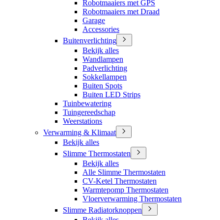
Robotmaaiers met GPS
Robotmaaiers met Draad
Garage
Accessories
Buitenverlichting
Bekijk alles
Wandlampen
Padverlichting
Sokkellampen
Buiten Spots
Buiten LED Strips
Tuinbewatering
Tuingereedschap
Weerstations
Verwarming & Klimaat
Bekijk alles
Slimme Thermostaten
Bekijk alles
Alle Slimme Thermostaten
CV-Ketel Thermostaten
Warmtepomp Thermostaten
Vloerverwarming Thermostaten
Slimme Radiatorknoppen
Bekijk alles