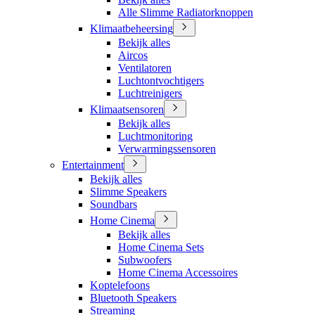
Alle Slimme Radiatorknoppen
Klimaatbeheersing
Bekijk alles
Aircos
Ventilatoren
Luchtontvochtigers
Luchtreinigers
Klimaatsensoren
Bekijk alles
Luchtmonitoring
Verwarmingssensoren
Entertainment
Bekijk alles
Slimme Speakers
Soundbars
Home Cinema
Bekijk alles
Home Cinema Sets
Subwoofers
Home Cinema Accessoires
Koptelefoons
Bluetooth Speakers
Streaming