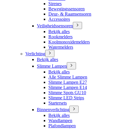
Sirenes
Bewegingssensoren
Deur- & Raamsensoren
Accessoires
Veiligheidssensoren
Bekijk alles
Rookmelders
Koolmonoxidemelders
Watermelders
Verlichting
Bekijk alles
Slimme Lampen
Bekijk alles
Alle Slimme Lampen
Slimme Lampen E27
Slimme Lampen E14
Slimme Spots GU10
Slimme LED Strips
Startersets
Binnenverlichting
Bekijk alles
Wandlampen
Plafondlampen