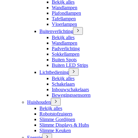
Bekijk alles
Wandlampen
Plafondlampen
Tafellampen
Vloerlampen
Buitenverlichting
Bekijk alles
Wandlampen
Padverlichting
Sokkellampen
Buiten Spots
Buiten LED Strips
Lichtbediening
Bekijk alles
Schakelaars
Inbouwschakelaars
Bewegingssensoren
Huishouden
Bekijk alles
Robotstofzuigers
Slimme Gordijnen
Slimme Displays & Hubs
Slimme Keuken
Energie