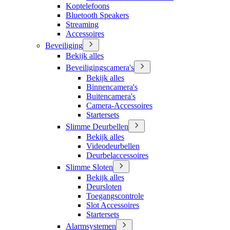
Koptelefoons
Bluetooth Speakers
Streaming
Accessoires
Beveiliging
Bekijk alles
Beveiligingscamera's
Bekijk alles
Binnencamera's
Buitencamera's
Camera-Accessoires
Startersets
Slimme Deurbellen
Bekijk alles
Videodeurbellen
Deurbelaccessoires
Slimme Sloten
Bekijk alles
Deursloten
Toegangscontrole
Slot Accessoires
Startersets
Alarmsystemen