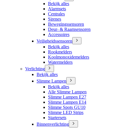
Bekijk alles
Alarmsets
Centrales
Sirenes
Bewegingssensoren
Deur- & Raamsensoren
Accessoires
Veiligheidssensoren
Bekijk alles
Rookmelders
Koolmonoxidemelders
Watermelders
Verlichting
Bekijk alles
Slimme Lampen
Bekijk alles
Alle Slimme Lampen
Slimme Lampen E27
Slimme Lampen E14
Slimme Spots GU10
Slimme LED Strips
Startersets
Binnenverlichting