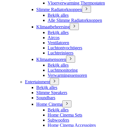
Vloerverwarming Thermostaten
Slimme Radiatorknoppen
Bekijk alles
Alle Slimme Radiatorknoppen
Klimaatbeheersing
Bekijk alles
Aircos
Ventilatoren
Luchtontvochtigers
Luchtreinigers
Klimaatsensoren
Bekijk alles
Luchtmonitoring
Verwarmingssensoren
Entertainment
Bekijk alles
Slimme Speakers
Soundbars
Home Cinema
Bekijk alles
Home Cinema Sets
Subwoofers
Home Cinema Accessoires