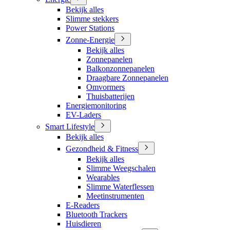
Bekijk alles
Slimme stekkers
Power Stations
Zonne-Energie
Bekijk alles
Zonnepanelen
Balkonzonnepanelen
Draagbare Zonnepanelen
Omvormers
Thuisbatterijen
Energiemonitoring
EV-Laders
Smart Lifestyle
Bekijk alles
Gezondheid & Fitness
Bekijk alles
Slimme Weegschalen
Wearables
Slimme Waterflessen
Meetinstrumenten
E-Readers
Bluetooth Trackers
Huisdieren