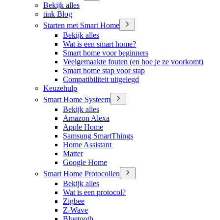
Bekijk alles
tink Blog
Starten met Smart Home
Bekijk alles
Wat is een smart home?
Smart home voor beginners
Veelgemaakte fouten (en hoe je ze voorkomt)
Smart home stap voor stap
Compatibiliteit uitgelegd
Keuzehulp
Smart Home Systeem
Bekijk alles
Amazon Alexa
Apple Home
Samsung SmartThings
Home Assistant
Matter
Google Home
Smart Home Protocollen
Bekijk alles
Wat is een protocol?
Zigbee
Z-Wave
Bluetooth