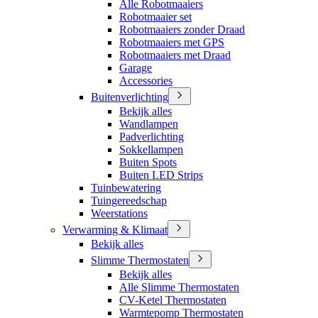
Alle Robotmaaiers
Robotmaaier set
Robotmaaiers zonder Draad
Robotmaaiers met GPS
Robotmaaiers met Draad
Garage
Accessories
Buitenverlichting
Bekijk alles
Wandlampen
Padverlichting
Sokkellampen
Buiten Spots
Buiten LED Strips
Tuinbewatering
Tuingereedschap
Weerstations
Verwarming & Klimaat
Bekijk alles
Slimme Thermostaten
Bekijk alles
Alle Slimme Thermostaten
CV-Ketel Thermostaten
Warmtepomp Thermostaten