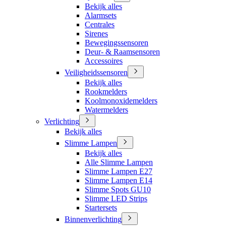
Bekijk alles
Alarmsets
Centrales
Sirenes
Bewegingssensoren
Deur- & Raamsensoren
Accessoires
Veiligheidssensoren
Bekijk alles
Rookmelders
Koolmonoxidemelders
Watermelders
Verlichting
Bekijk alles
Slimme Lampen
Bekijk alles
Alle Slimme Lampen
Slimme Lampen E27
Slimme Lampen E14
Slimme Spots GU10
Slimme LED Strips
Startersets
Binnenverlichting