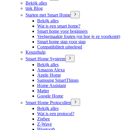
Bekijk alles
tink Blog
Starten met Smart Home
Bekijk alles
Wat is een smart home?
Smart home voor beginners
Veelgemaakte fouten (en hoe je ze voorkomt)
Smart home stap voor stap
Compatibiliteit uitgelegd
Keuzehulp
Smart Home Systeem
Bekijk alles
Amazon Alexa
Apple Home
Samsung SmartThings
Home Assistant
Matter
Google Home
Smart Home Protocollen
Bekijk alles
Wat is een protocol?
Zigbee
Z-Wave
Bluetooth