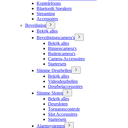
Koptelefoons
Bluetooth Speakers
Streaming
Accessoires
Beveiliging
Bekijk alles
Beveiligingscamera's
Bekijk alles
Binnencamera's
Buitencamera's
Camera-Accessoires
Startersets
Slimme Deurbellen
Bekijk alles
Videodeurbellen
Deurbelaccessoires
Slimme Sloten
Bekijk alles
Deursloten
Toegangscontrole
Slot Accessoires
Startersets
Alarmsystemen