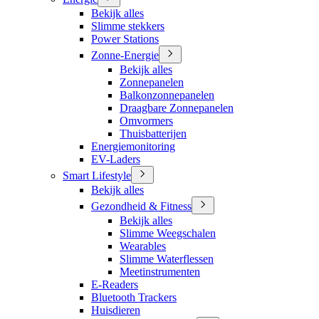
Bekijk alles
Slimme stekkers
Power Stations
Zonne-Energie
Bekijk alles
Zonnepanelen
Balkonzonnepanelen
Draagbare Zonnepanelen
Omvormers
Thuisbatterijen
Energiemonitoring
EV-Laders
Smart Lifestyle
Bekijk alles
Gezondheid & Fitness
Bekijk alles
Slimme Weegschalen
Wearables
Slimme Waterflessen
Meetinstrumenten
E-Readers
Bluetooth Trackers
Huisdieren