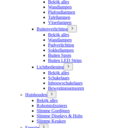
Bekijk alles
Wandlampen
Plafondlampen
Tafellampen
Vloerlampen
Buitenverlichting
Bekijk alles
Wandlampen
Padverlichting
Sokkellampen
Buiten Spots
Buiten LED Strips
Lichtbediening
Bekijk alles
Schakelaars
Inbouwschakelaars
Bewegingssensoren
Huishouden
Bekijk alles
Robotstofzuigers
Slimme Gordijnen
Slimme Displays & Hubs
Slimme Keuken
Energie