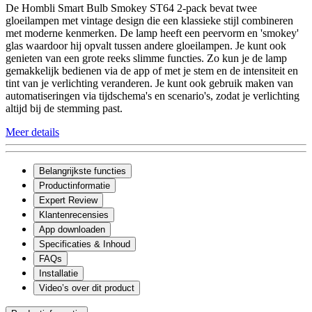
De Hombli Smart Bulb Smokey ST64 2-pack bevat twee
gloeilampen met vintage design die een klassieke stijl combineren
met moderne kenmerken. De lamp heeft een peervorm en 'smokey'
glas waardoor hij opvalt tussen andere gloeilampen. Je kunt ook
genieten van een grote reeks slimme functies. Zo kun je de lamp
gemakkelijk bedienen via de app of met je stem en de intensiteit en
tint van je verlichting veranderen. Je kunt ook gebruik maken van
automatiseringen via tijdschema's en scenario's, zodat je verlichting
altijd bij de stemming past.
Meer details
Belangrijkste functies
Productinformatie
Expert Review
Klantenrecensies
App downloaden
Specificaties & Inhoud
FAQs
Installatie
Video’s over dit product