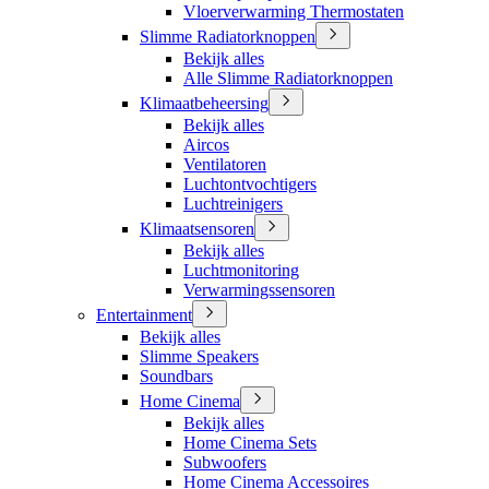
Vloerverwarming Thermostaten
Slimme Radiatorknoppen
Bekijk alles
Alle Slimme Radiatorknoppen
Klimaatbeheersing
Bekijk alles
Aircos
Ventilatoren
Luchtontvochtigers
Luchtreinigers
Klimaatsensoren
Bekijk alles
Luchtmonitoring
Verwarmingssensoren
Entertainment
Bekijk alles
Slimme Speakers
Soundbars
Home Cinema
Bekijk alles
Home Cinema Sets
Subwoofers
Home Cinema Accessoires