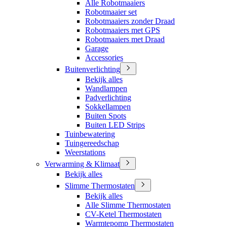
Alle Robotmaaiers
Robotmaaier set
Robotmaaiers zonder Draad
Robotmaaiers met GPS
Robotmaaiers met Draad
Garage
Accessories
Buitenverlichting
Bekijk alles
Wandlampen
Padverlichting
Sokkellampen
Buiten Spots
Buiten LED Strips
Tuinbewatering
Tuingereedschap
Weerstations
Verwarming & Klimaat
Bekijk alles
Slimme Thermostaten
Bekijk alles
Alle Slimme Thermostaten
CV-Ketel Thermostaten
Warmtepomp Thermostaten