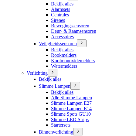
Bekijk alles
Alarmsets
Centrales
Sirenes
Bewegingssensoren
Deur- & Raamsensoren
Accessoires
Veiligheidssensoren
Bekijk alles
Rookmelders
Koolmonoxidemelders
Watermelders
Verlichting
Bekijk alles
Slimme Lampen
Bekijk alles
Alle Slimme Lampen
Slimme Lampen E27
Slimme Lampen E14
Slimme Spots GU10
Slimme LED Strips
Startersets
Binnenverlichting