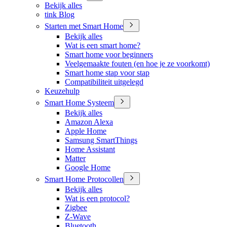
Bekijk alles
tink Blog
Starten met Smart Home
Bekijk alles
Wat is een smart home?
Smart home voor beginners
Veelgemaakte fouten (en hoe je ze voorkomt)
Smart home stap voor stap
Compatibiliteit uitgelegd
Keuzehulp
Smart Home Systeem
Bekijk alles
Amazon Alexa
Apple Home
Samsung SmartThings
Home Assistant
Matter
Google Home
Smart Home Protocollen
Bekijk alles
Wat is een protocol?
Zigbee
Z-Wave
Bluetooth