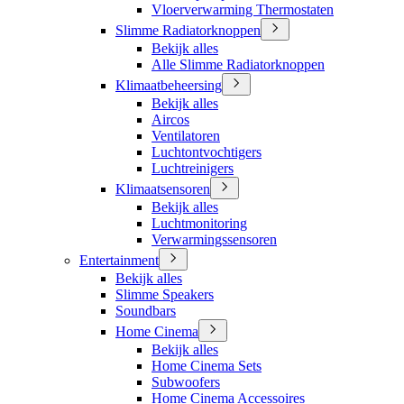
Vloerverwarming Thermostaten
Slimme Radiatorknoppen
Bekijk alles
Alle Slimme Radiatorknoppen
Klimaatbeheersing
Bekijk alles
Aircos
Ventilatoren
Luchtontvochtigers
Luchtreinigers
Klimaatsensoren
Bekijk alles
Luchtmonitoring
Verwarmingssensoren
Entertainment
Bekijk alles
Slimme Speakers
Soundbars
Home Cinema
Bekijk alles
Home Cinema Sets
Subwoofers
Home Cinema Accessoires