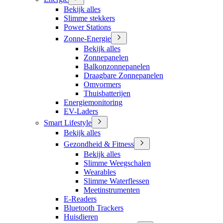
Bekijk alles
Slimme stekkers
Power Stations
Zonne-Energie
Bekijk alles
Zonnepanelen
Balkonzonnepanelen
Draagbare Zonnepanelen
Omvormers
Thuisbatterijen
Energiemonitoring
EV-Laders
Smart Lifestyle
Bekijk alles
Gezondheid & Fitness
Bekijk alles
Slimme Weegschalen
Wearables
Slimme Waterflessen
Meetinstrumenten
E-Readers
Bluetooth Trackers
Huisdieren