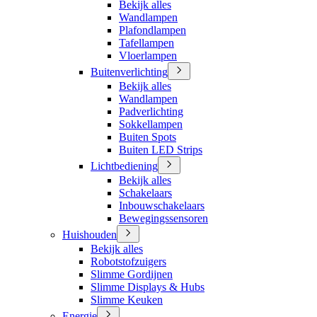
Bekijk alles
Wandlampen
Plafondlampen
Tafellampen
Vloerlampen
Buitenverlichting
Bekijk alles
Wandlampen
Padverlichting
Sokkellampen
Buiten Spots
Buiten LED Strips
Lichtbediening
Bekijk alles
Schakelaars
Inbouwschakelaars
Bewegingssensoren
Huishouden
Bekijk alles
Robotstofzuigers
Slimme Gordijnen
Slimme Displays & Hubs
Slimme Keuken
Energie