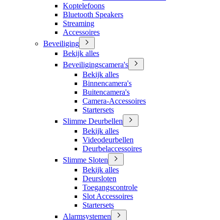
Koptelefoons
Bluetooth Speakers
Streaming
Accessoires
Beveiliging
Bekijk alles
Beveiligingscamera's
Bekijk alles
Binnencamera's
Buitencamera's
Camera-Accessoires
Startersets
Slimme Deurbellen
Bekijk alles
Videodeurbellen
Deurbelaccessoires
Slimme Sloten
Bekijk alles
Deursloten
Toegangscontrole
Slot Accessoires
Startersets
Alarmsystemen