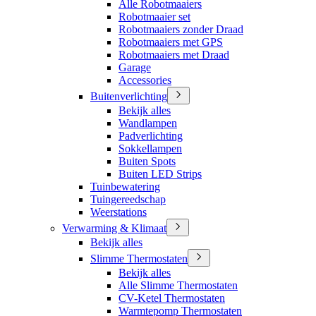
Alle Robotmaaiers
Robotmaaier set
Robotmaaiers zonder Draad
Robotmaaiers met GPS
Robotmaaiers met Draad
Garage
Accessories
Buitenverlichting
Bekijk alles
Wandlampen
Padverlichting
Sokkellampen
Buiten Spots
Buiten LED Strips
Tuinbewatering
Tuingereedschap
Weerstations
Verwarming & Klimaat
Bekijk alles
Slimme Thermostaten
Bekijk alles
Alle Slimme Thermostaten
CV-Ketel Thermostaten
Warmtepomp Thermostaten