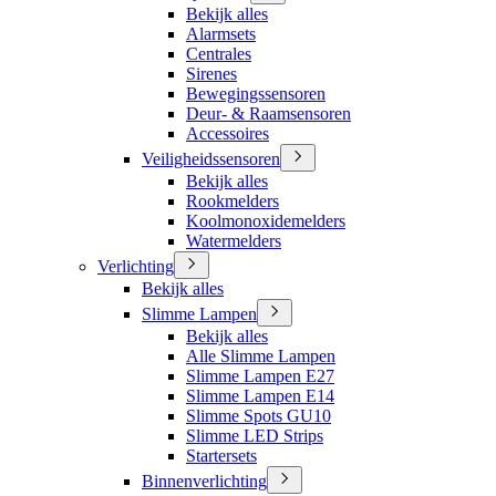
Bekijk alles
Alarmsets
Centrales
Sirenes
Bewegingssensoren
Deur- & Raamsensoren
Accessoires
Veiligheidssensoren
Bekijk alles
Rookmelders
Koolmonoxidemelders
Watermelders
Verlichting
Bekijk alles
Slimme Lampen
Bekijk alles
Alle Slimme Lampen
Slimme Lampen E27
Slimme Lampen E14
Slimme Spots GU10
Slimme LED Strips
Startersets
Binnenverlichting