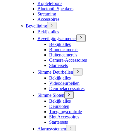
Koptelefoons
Bluetooth Speakers
Streaming
Accessoires
Beveiliging
Bekijk alles
Beveiligingscamera's
Bekijk alles
Binnencamera's
Buitencamera's
Camera-Accessoires
Startersets
Slimme Deurbellen
Bekijk alles
Videodeurbellen
Deurbelaccessoires
Slimme Sloten
Bekijk alles
Deursloten
Toegangscontrole
Slot Accessoires
Startersets
Alarmsystemen