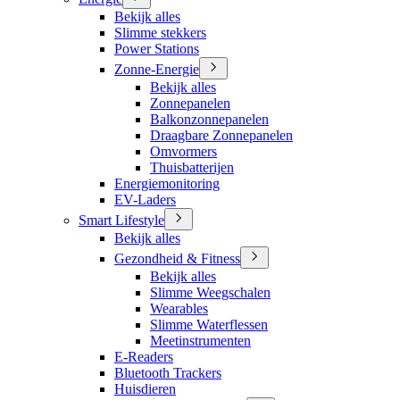
Bekijk alles
Slimme stekkers
Power Stations
Zonne-Energie
Bekijk alles
Zonnepanelen
Balkonzonnepanelen
Draagbare Zonnepanelen
Omvormers
Thuisbatterijen
Energiemonitoring
EV-Laders
Smart Lifestyle
Bekijk alles
Gezondheid & Fitness
Bekijk alles
Slimme Weegschalen
Wearables
Slimme Waterflessen
Meetinstrumenten
E-Readers
Bluetooth Trackers
Huisdieren