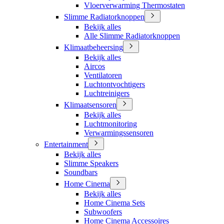
Vloerverwarming Thermostaten
Slimme Radiatorknoppen
Bekijk alles
Alle Slimme Radiatorknoppen
Klimaatbeheersing
Bekijk alles
Aircos
Ventilatoren
Luchtontvochtigers
Luchtreinigers
Klimaatsensoren
Bekijk alles
Luchtmonitoring
Verwarmingssensoren
Entertainment
Bekijk alles
Slimme Speakers
Soundbars
Home Cinema
Bekijk alles
Home Cinema Sets
Subwoofers
Home Cinema Accessoires