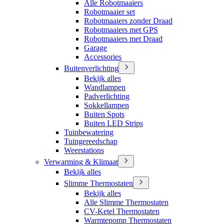
Alle Robotmaaiers
Robotmaaier set
Robotmaaiers zonder Draad
Robotmaaiers met GPS
Robotmaaiers met Draad
Garage
Accessories
Buitenverlichting
Bekijk alles
Wandlampen
Padverlichting
Sokkellampen
Buiten Spots
Buiten LED Strips
Tuinbewatering
Tuingereedschap
Weerstations
Verwarming & Klimaat
Bekijk alles
Slimme Thermostaten
Bekijk alles
Alle Slimme Thermostaten
CV-Ketel Thermostaten
Warmtepomp Thermostaten