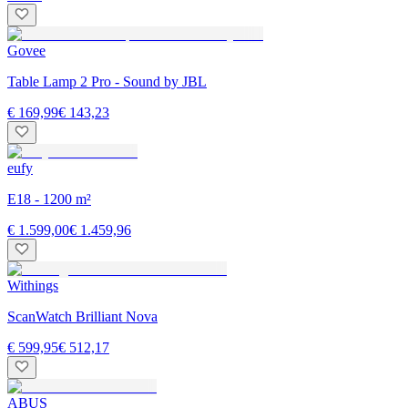
Govee
Table Lamp 2 Pro - Sound by JBL
€ 169,99
€ 143,23
eufy
E18 - 1200 m²
€ 1.599,00
€ 1.459,96
Withings
ScanWatch Brilliant Nova
€ 599,95
€ 512,17
ABUS