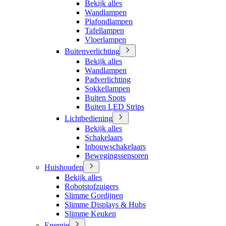
Bekijk alles
Wandlampen
Plafondlampen
Tafellampen
Vloerlampen
Buitenverlichting
Bekijk alles
Wandlampen
Padverlichting
Sokkellampen
Buiten Spots
Buiten LED Strips
Lichtbediening
Bekijk alles
Schakelaars
Inbouwschakelaars
Bewegingssensoren
Huishouden
Bekijk alles
Robotstofzuigers
Slimme Gordijnen
Slimme Displays & Hubs
Slimme Keuken
Energie