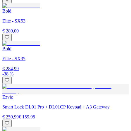
Bold
Elite - SX53
€ 289,00
Bold
Elite - SX35
€ 284,99
-38 %
Ezviz
Smart Lock DL01 Pro + DL01CP Keypad + A3 Gateway
€ 259,99
€ 159,95