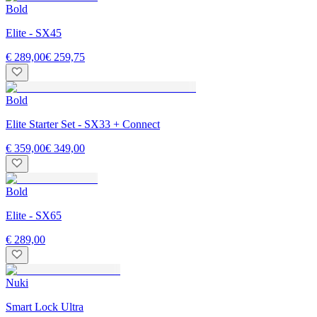
Bold
Elite - SX45
€ 289,00
€ 259,75
Bold
Elite Starter Set - SX33 + Connect
€ 359,00
€ 349,00
Bold
Elite - SX65
€ 289,00
Nuki
Smart Lock Ultra