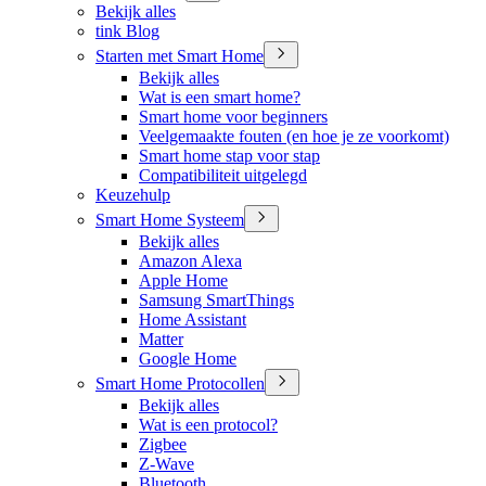
Bekijk alles
tink Blog
Starten met Smart Home
Bekijk alles
Wat is een smart home?
Smart home voor beginners
Veelgemaakte fouten (en hoe je ze voorkomt)
Smart home stap voor stap
Compatibiliteit uitgelegd
Keuzehulp
Smart Home Systeem
Bekijk alles
Amazon Alexa
Apple Home
Samsung SmartThings
Home Assistant
Matter
Google Home
Smart Home Protocollen
Bekijk alles
Wat is een protocol?
Zigbee
Z-Wave
Bluetooth