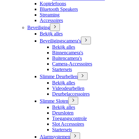
Koptelefoons
Bluetooth Speakers
Streaming
Accessoires
Beveiliging
Bekijk alles
Beveiligingscamera's
Bekijk alles
Binnencamera's
Buitencamera's
Camera-Accessoires
Startersets
Slimme Deurbellen
Bekijk alles
Videodeurbellen
Deurbelaccessoires
Slimme Sloten
Bekijk alles
Deursloten
Toegangscontrole
Slot Accessoires
Startersets
Alarmsystemen