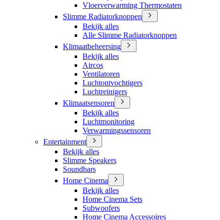
Vloerverwarming Thermostaten
Slimme Radiatorknoppen
Bekijk alles
Alle Slimme Radiatorknoppen
Klimaatbeheersing
Bekijk alles
Aircos
Ventilatoren
Luchtontvochtigers
Luchtreinigers
Klimaatsensoren
Bekijk alles
Luchtmonitoring
Verwarmingssensoren
Entertainment
Bekijk alles
Slimme Speakers
Soundbars
Home Cinema
Bekijk alles
Home Cinema Sets
Subwoofers
Home Cinema Accessoires