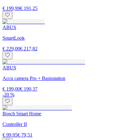
€ 199,99
€ 191,25
ABUS
SmartLook
€ 229,00
€ 217,82
ABUS
Accu camera Pro + Basisstation
€ 199,00
€ 190,37
-20 %
Bosch Smart Home
Controller II
€ 99,95
€ 79,51