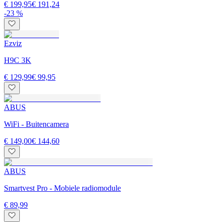
€ 199,95
€ 191,24
-23 %
Ezviz
H9C 3K
€ 129,99
€ 99,95
ABUS
WiFi - Buitencamera
€ 149,00
€ 144,60
ABUS
Smartvest Pro - Mobiele radiomodule
€ 89,99