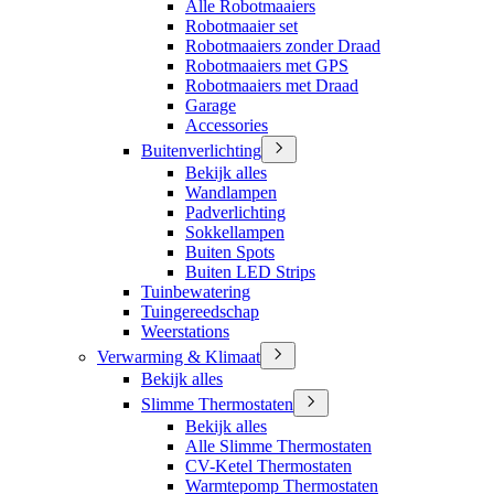
Alle Robotmaaiers
Robotmaaier set
Robotmaaiers zonder Draad
Robotmaaiers met GPS
Robotmaaiers met Draad
Garage
Accessories
Buitenverlichting
Bekijk alles
Wandlampen
Padverlichting
Sokkellampen
Buiten Spots
Buiten LED Strips
Tuinbewatering
Tuingereedschap
Weerstations
Verwarming & Klimaat
Bekijk alles
Slimme Thermostaten
Bekijk alles
Alle Slimme Thermostaten
CV-Ketel Thermostaten
Warmtepomp Thermostaten