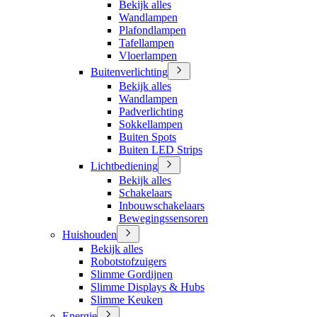
Bekijk alles
Wandlampen
Plafondlampen
Tafellampen
Vloerlampen
Buitenverlichting
Bekijk alles
Wandlampen
Padverlichting
Sokkellampen
Buiten Spots
Buiten LED Strips
Lichtbediening
Bekijk alles
Schakelaars
Inbouwschakelaars
Bewegingssensoren
Huishouden
Bekijk alles
Robotstofzuigers
Slimme Gordijnen
Slimme Displays & Hubs
Slimme Keuken
Energie