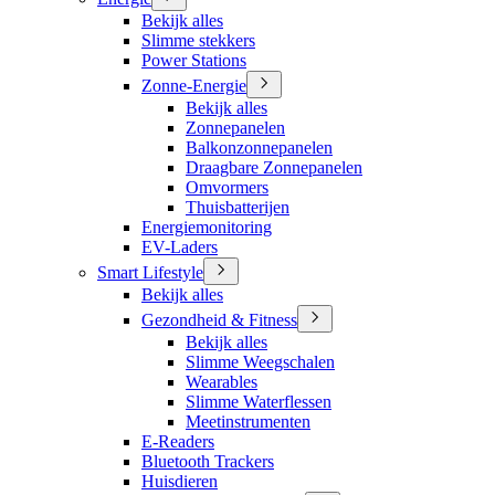
Bekijk alles
Slimme stekkers
Power Stations
Zonne-Energie
Bekijk alles
Zonnepanelen
Balkonzonnepanelen
Draagbare Zonnepanelen
Omvormers
Thuisbatterijen
Energiemonitoring
EV-Laders
Smart Lifestyle
Bekijk alles
Gezondheid & Fitness
Bekijk alles
Slimme Weegschalen
Wearables
Slimme Waterflessen
Meetinstrumenten
E-Readers
Bluetooth Trackers
Huisdieren