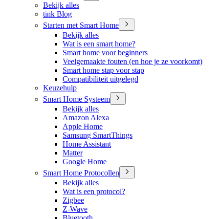
Bekijk alles
tink Blog
Starten met Smart Home
Bekijk alles
Wat is een smart home?
Smart home voor beginners
Veelgemaakte fouten (en hoe je ze voorkomt)
Smart home stap voor stap
Compatibiliteit uitgelegd
Keuzehulp
Smart Home Systeem
Bekijk alles
Amazon Alexa
Apple Home
Samsung SmartThings
Home Assistant
Matter
Google Home
Smart Home Protocollen
Bekijk alles
Wat is een protocol?
Zigbee
Z-Wave
Bluetooth