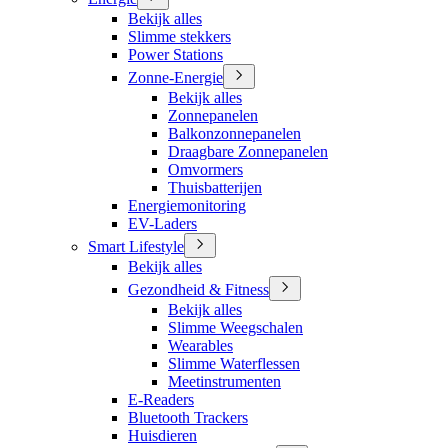
Bekijk alles
Slimme stekkers
Power Stations
Zonne-Energie
Bekijk alles
Zonnepanelen
Balkonzonnepanelen
Draagbare Zonnepanelen
Omvormers
Thuisbatterijen
Energiemonitoring
EV-Laders
Smart Lifestyle
Bekijk alles
Gezondheid & Fitness
Bekijk alles
Slimme Weegschalen
Wearables
Slimme Waterflessen
Meetinstrumenten
E-Readers
Bluetooth Trackers
Huisdieren