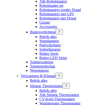
Alle Robotmaaiers
Robotmaaier set
Robotmaaiers zonder Draad
Robotmaaiers met GPS
Robotmaaiers met Draad
Garage
Accessories
Buitenverlichting
Bekijk alles
Wandlampen
Padverlichting
Sokkellampen
Buiten Spots
Buiten LED Strips
Tuinbewatering
Tuingereedschap
Weerstations
Verwarming & Klimaat
Bekijk alles
Slimme Thermostaten
Bekijk alles
Alle Slimme Thermostaten
CV-Ketel Thermostaten
Warmtepomp Thermostaten