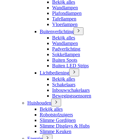
Bekijk alles
Wandlampen
Plafondlampen
Tafellampen
Vloerlampen
Buitenverlichting
Bekijk alles
Wandlampen
Padverlichting
Sokkellampen
Buiten Spots
Buiten LED Strips
Lichtbediening
Bekijk alles
Schakelaars
Inbouwschakelaars
Bewegingssensoren
Huishouden
Bekijk alles
Robotstofzuigers
Slimme Gordijnen
Slimme Displays & Hubs
Slimme Keuken
Energie