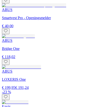
ABUS
Smartvest Pro - Openingsmelder
€ 40,00
ABUS
Bridge One
€ 118,02
ABUS
LOXERIS One
€ 199,95
€ 191,24
-23 %
Ezviz