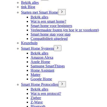
Bekijk alles
tink Blog
Starten met Smart Home
Bekijk alles
Wat is een smart home?
Smart home voor beginners
Veelgemaakte fouten (en hoe je ze voorkomt)
Smart home stap voor stap
Compatibiliteit uitgelegd
Keuzehulp
Smart Home Systeem
Bekijk alles
Amazon Alexa
Apple Home
Samsung SmartThings
Home Assistant
Matter
Google Home
Smart Home Protocollen
Bekijk alles
Wat is een protocol?
Zigbee
Z-Wave
Bluetooth