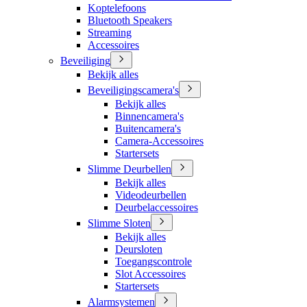
Koptelefoons
Bluetooth Speakers
Streaming
Accessoires
Beveiliging
Bekijk alles
Beveiligingscamera's
Bekijk alles
Binnencamera's
Buitencamera's
Camera-Accessoires
Startersets
Slimme Deurbellen
Bekijk alles
Videodeurbellen
Deurbelaccessoires
Slimme Sloten
Bekijk alles
Deursloten
Toegangscontrole
Slot Accessoires
Startersets
Alarmsystemen