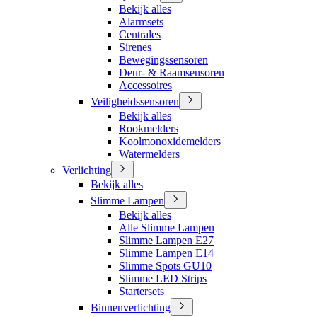
Bekijk alles
Alarmsets
Centrales
Sirenes
Bewegingssensoren
Deur- & Raamsensoren
Accessoires
Veiligheidssensoren
Bekijk alles
Rookmelders
Koolmonoxidemelders
Watermelders
Verlichting
Bekijk alles
Slimme Lampen
Bekijk alles
Alle Slimme Lampen
Slimme Lampen E27
Slimme Lampen E14
Slimme Spots GU10
Slimme LED Strips
Startersets
Binnenverlichting