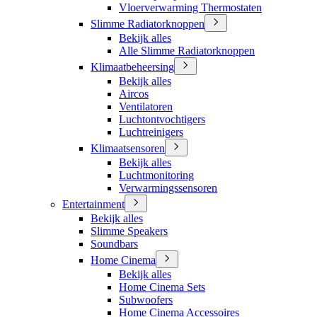
Vloerverwarming Thermostaten
Slimme Radiatorknoppen
Bekijk alles
Alle Slimme Radiatorknoppen
Klimaatbeheersing
Bekijk alles
Aircos
Ventilatoren
Luchtontvochtigers
Luchtreinigers
Klimaatsensoren
Bekijk alles
Luchtmonitoring
Verwarmingssensoren
Entertainment
Bekijk alles
Slimme Speakers
Soundbars
Home Cinema
Bekijk alles
Home Cinema Sets
Subwoofers
Home Cinema Accessoires