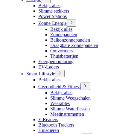
Bekijk alles
Slimme stekkers
Power Stations
Zonne-Energie
Bekijk alles
Zonnepanelen
Balkonzonnepanelen
Draagbare Zonnepanelen
Omvormers
Thuisbatterijen
Energiemonitoring
EV-Laders
Smart Lifestyle
Bekijk alles
Gezondheid & Fitness
Bekijk alles
Slimme Weegschalen
Wearables
Slimme Waterflessen
Meetinstrumenten
E-Readers
Bluetooth Trackers
Huisdieren