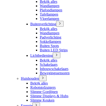
Bekijk alles
Wandlampen
Plafondlampen
Tafellampen
Vloerlampen
Buitenverlichting
Bekijk alles
Wandlampen
Padverlichting
Sokkellampen
Buiten Spots
Buiten LED Strips
Lichtbediening
Bekijk alles
Schakelaars
Inbouwschakelaars
Bewegingssensoren
Huishouden
Bekijk alles
Robotstofzuigers
Slimme Gordijnen
Slimme Displays & Hubs
Slimme Keuken
Energie