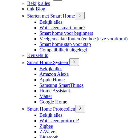
Bekijk alles
tink Blog
Starten met Smart Home
Bekijk alles
Wat is een smart home?
Smart home voor beginners
Veelgemaakte fouten (en hoe je ze voorkomt)
Smart home stap voor stap
Compatibiliteit uitgelegd
Keuzehulp
Smart Home Systeem
Bekijk alles
Amazon Alexa
Apple Home
Samsung SmartThings
Home Assistant
Matter
Google Home
Smart Home Protocollen
Bekijk alles
Wat is een protocol?
Zigbee
Z-Wave
Bluetooth