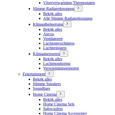
Vloerverwarming Thermostaten
Slimme Radiatorknoppen
Bekijk alles
Alle Slimme Radiatorknoppen
Klimaatbeheersing
Bekijk alles
Aircos
Ventilatoren
Luchtontvochtigers
Luchtreinigers
Klimaatsensoren
Bekijk alles
Luchtmonitoring
Verwarmingssensoren
Entertainment
Bekijk alles
Slimme Speakers
Soundbars
Home Cinema
Bekijk alles
Home Cinema Sets
Subwoofers
Home Cinema Accessoires