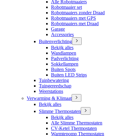
Alle Robotmaaiers
Robotmaaier set
Robotmaaiers zonder Draad
Robotmaaiers met GPS
Robotmaaiers met Draad
Garage
Accessories
Buitenverlichting
Bekijk alles
Wandlampen
Padverlichting
Sokkellampen
Buiten Spots
Buiten LED Strips
Tuinbewatering
Tuingereedschap
Weerstations
Verwarming & Klimaat
Bekijk alles
Slimme Thermostaten
Bekijk alles
Alle Slimme Thermostaten
CV-Ketel Thermostaten
Warmtepomp Thermostaten