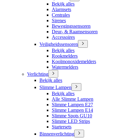
Bekijk alles
Alarmsets
Centrales
Sirenes
Bewegingssensoren
Deur- & Raamsensoren
Accessoires
Veiligheidssensoren
Bekijk alles
Rookmelders
Koolmonoxidemelders
Watermelders
Verlichting
Bekijk alles
Slimme Lampen
Bekijk alles
Alle Slimme Lampen
Slimme Lampen E27
Slimme Lampen E14
Slimme Spots GU10
Slimme LED Strips
Startersets
Binnenverlichting