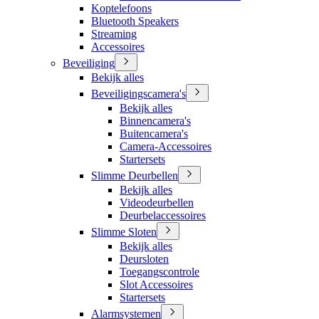
Koptelefoons
Bluetooth Speakers
Streaming
Accessoires
Beveiliging
Bekijk alles
Beveiligingscamera's
Bekijk alles
Binnencamera's
Buitencamera's
Camera-Accessoires
Startersets
Slimme Deurbellen
Bekijk alles
Videodeurbellen
Deurbelaccessoires
Slimme Sloten
Bekijk alles
Deursloten
Toegangscontrole
Slot Accessoires
Startersets
Alarmsystemen