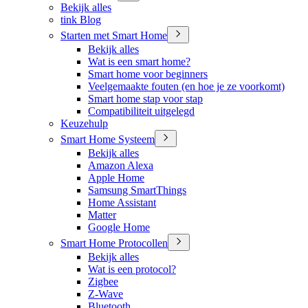
Bekijk alles
tink Blog
Starten met Smart Home
Bekijk alles
Wat is een smart home?
Smart home voor beginners
Veelgemaakte fouten (en hoe je ze voorkomt)
Smart home stap voor stap
Compatibiliteit uitgelegd
Keuzehulp
Smart Home Systeem
Bekijk alles
Amazon Alexa
Apple Home
Samsung SmartThings
Home Assistant
Matter
Google Home
Smart Home Protocollen
Bekijk alles
Wat is een protocol?
Zigbee
Z-Wave
Bluetooth