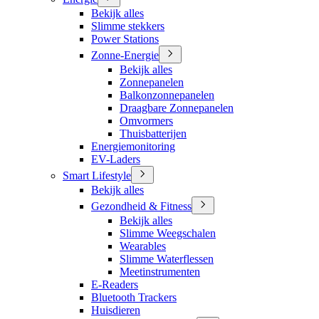
Bekijk alles
Slimme stekkers
Power Stations
Zonne-Energie
Bekijk alles
Zonnepanelen
Balkonzonnepanelen
Draagbare Zonnepanelen
Omvormers
Thuisbatterijen
Energiemonitoring
EV-Laders
Smart Lifestyle
Bekijk alles
Gezondheid & Fitness
Bekijk alles
Slimme Weegschalen
Wearables
Slimme Waterflessen
Meetinstrumenten
E-Readers
Bluetooth Trackers
Huisdieren