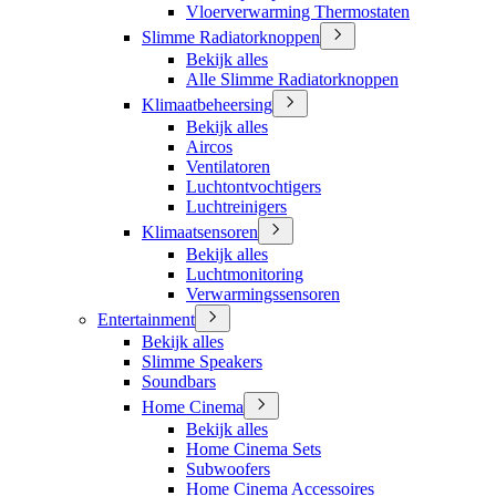
Vloerverwarming Thermostaten
Slimme Radiatorknoppen
Bekijk alles
Alle Slimme Radiatorknoppen
Klimaatbeheersing
Bekijk alles
Aircos
Ventilatoren
Luchtontvochtigers
Luchtreinigers
Klimaatsensoren
Bekijk alles
Luchtmonitoring
Verwarmingssensoren
Entertainment
Bekijk alles
Slimme Speakers
Soundbars
Home Cinema
Bekijk alles
Home Cinema Sets
Subwoofers
Home Cinema Accessoires