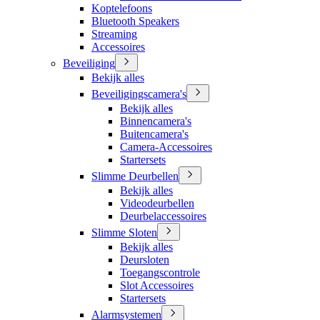
Koptelefoons
Bluetooth Speakers
Streaming
Accessoires
Beveiliging
Bekijk alles
Beveiligingscamera's
Bekijk alles
Binnencamera's
Buitencamera's
Camera-Accessoires
Startersets
Slimme Deurbellen
Bekijk alles
Videodeurbellen
Deurbelaccessoires
Slimme Sloten
Bekijk alles
Deursloten
Toegangscontrole
Slot Accessoires
Startersets
Alarmsystemen