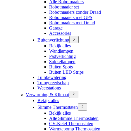
Alle Robotmaaiers
Robotmaaier set
Robotmaaiers zonder Draad
Robotmaaiers met GPS
Robotmaaiers met Draad
Garage
Accessories
Buitenverlichting
Bekijk alles
Wandlampen
Padverlichting
Sokkellampen
Buiten Spots
Buiten LED Strips
Tuinbewatering
Tuingereedschap
Weerstations
Verwarming & Klimaat
Bekijk alles
Slimme Thermostaten
Bekijk alles
Alle Slimme Thermostaten
CV-Ketel Thermostaten
Warmtepomp Thermostaten