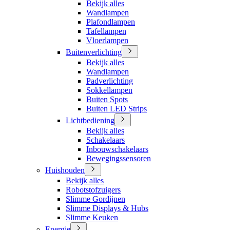
Bekijk alles
Wandlampen
Plafondlampen
Tafellampen
Vloerlampen
Buitenverlichting
Bekijk alles
Wandlampen
Padverlichting
Sokkellampen
Buiten Spots
Buiten LED Strips
Lichtbediening
Bekijk alles
Schakelaars
Inbouwschakelaars
Bewegingssensoren
Huishouden
Bekijk alles
Robotstofzuigers
Slimme Gordijnen
Slimme Displays & Hubs
Slimme Keuken
Energie