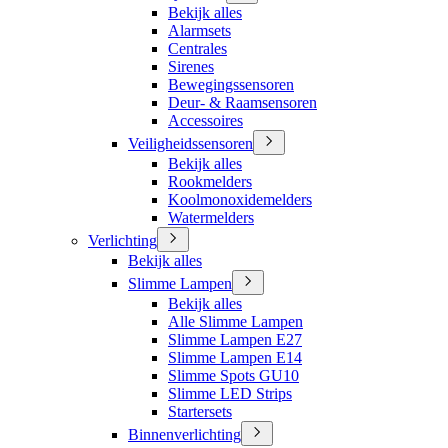
Bekijk alles
Alarmsets
Centrales
Sirenes
Bewegingssensoren
Deur- & Raamsensoren
Accessoires
Veiligheidssensoren
Bekijk alles
Rookmelders
Koolmonoxidemelders
Watermelders
Verlichting
Bekijk alles
Slimme Lampen
Bekijk alles
Alle Slimme Lampen
Slimme Lampen E27
Slimme Lampen E14
Slimme Spots GU10
Slimme LED Strips
Startersets
Binnenverlichting