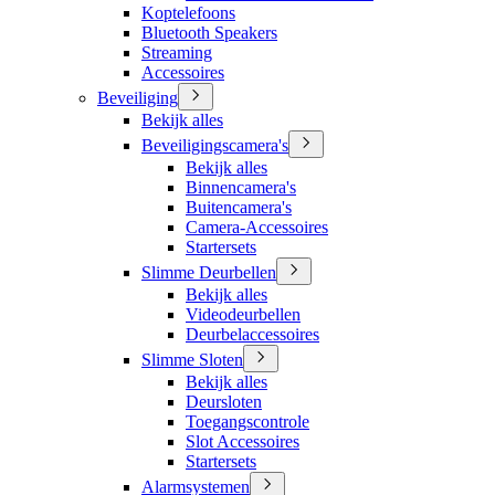
Koptelefoons
Bluetooth Speakers
Streaming
Accessoires
Beveiliging
Bekijk alles
Beveiligingscamera's
Bekijk alles
Binnencamera's
Buitencamera's
Camera-Accessoires
Startersets
Slimme Deurbellen
Bekijk alles
Videodeurbellen
Deurbelaccessoires
Slimme Sloten
Bekijk alles
Deursloten
Toegangscontrole
Slot Accessoires
Startersets
Alarmsystemen