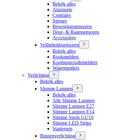
Bekijk alles
Alarmsets
Centrales
Sirenes
Bewegingssensoren
Deur- & Raamsensoren
Accessoires
Veiligheidssensoren
Bekijk alles
Rookmelders
Koolmonoxidemelders
Watermelders
Verlichting
Bekijk alles
Slimme Lampen
Bekijk alles
Alle Slimme Lampen
Slimme Lampen E27
Slimme Lampen E14
Slimme Spots GU10
Slimme LED Strips
Startersets
Binnenverlichting