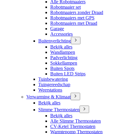
Alle Robotmaaiers
Robotmaaier set
Robotmaaiers zonder Draad
Robotmaaiers met GPS
Robotmaaiers met Draad
Garage
Accessories
Buitenverlichting
Bekijk alles
Wandlampen
Padverlichting
Sokkellampen
Buiten Spots
Buiten LED Strips
Tuinbewatering
Tuingereedschap
Weerstations
Verwarming & Klimaat
Bekijk alles
Slimme Thermostaten
Bekijk alles
Alle Slimme Thermostaten
CV-Ketel Thermostaten
Warmtepomp Thermostaten