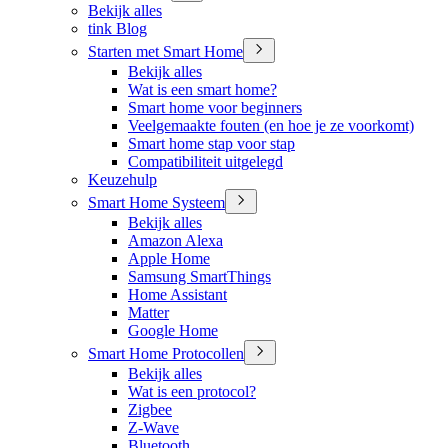
Bekijk alles
tink Blog
Starten met Smart Home
Bekijk alles
Wat is een smart home?
Smart home voor beginners
Veelgemaakte fouten (en hoe je ze voorkomt)
Smart home stap voor stap
Compatibiliteit uitgelegd
Keuzehulp
Smart Home Systeem
Bekijk alles
Amazon Alexa
Apple Home
Samsung SmartThings
Home Assistant
Matter
Google Home
Smart Home Protocollen
Bekijk alles
Wat is een protocol?
Zigbee
Z-Wave
Bluetooth