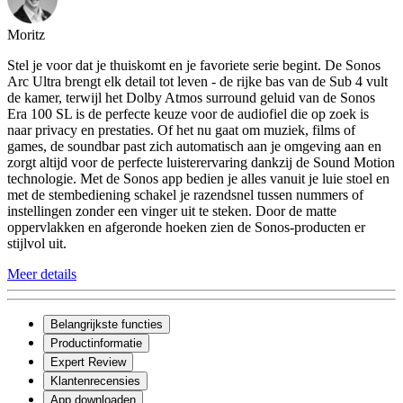
Moritz
Stel je voor dat je thuiskomt en je favoriete serie begint. De Sonos
Arc Ultra brengt elk detail tot leven - de rijke bas van de Sub 4 vult
de kamer, terwijl het Dolby Atmos surround geluid van de Sonos
Era 100 SL is de perfecte keuze voor de audiofiel die op zoek is
naar privacy en prestaties. Of het nu gaat om muziek, films of
games, de soundbar past zich automatisch aan je omgeving aan en
zorgt altijd voor de perfecte luisterervaring dankzij de Sound Motion
technologie. Met de Sonos app bedien je alles vanuit je luie stoel en
met de stembediening schakel je razendsnel tussen nummers of
instellingen zonder een vinger uit te steken. Door de matte
oppervlakken en afgeronde hoeken zien de Sonos-producten er
stijlvol uit.
Meer details
Belangrijkste functies
Productinformatie
Expert Review
Klantenrecensies
App downloaden