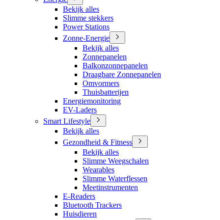
Bekijk alles
Slimme stekkers
Power Stations
Zonne-Energie
Bekijk alles
Zonnepanelen
Balkonzonnepanelen
Draagbare Zonnepanelen
Omvormers
Thuisbatterijen
Energiemonitoring
EV-Laders
Smart Lifestyle
Bekijk alles
Gezondheid & Fitness
Bekijk alles
Slimme Weegschalen
Wearables
Slimme Waterflessen
Meetinstrumenten
E-Readers
Bluetooth Trackers
Huisdieren