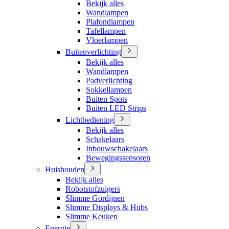
Bekijk alles
Wandlampen
Plafondlampen
Tafellampen
Vloerlampen
Buitenverlichting
Bekijk alles
Wandlampen
Padverlichting
Sokkellampen
Buiten Spots
Buiten LED Strips
Lichtbediening
Bekijk alles
Schakelaars
Inbouwschakelaars
Bewegingssensoren
Huishouden
Bekijk alles
Robotstofzuigers
Slimme Gordijnen
Slimme Displays & Hubs
Slimme Keuken
Energie