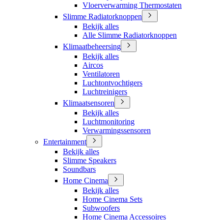
Vloerverwarming Thermostaten
Slimme Radiatorknoppen
Bekijk alles
Alle Slimme Radiatorknoppen
Klimaatbeheersing
Bekijk alles
Aircos
Ventilatoren
Luchtontvochtigers
Luchtreinigers
Klimaatsensoren
Bekijk alles
Luchtmonitoring
Verwarmingssensoren
Entertainment
Bekijk alles
Slimme Speakers
Soundbars
Home Cinema
Bekijk alles
Home Cinema Sets
Subwoofers
Home Cinema Accessoires