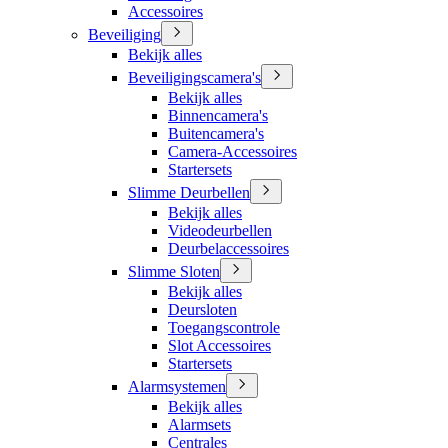
Accessoires
Beveiliging
Bekijk alles
Beveiligingscamera's
Bekijk alles
Binnencamera's
Buitencamera's
Camera-Accessoires
Startersets
Slimme Deurbellen
Bekijk alles
Videodeurbellen
Deurbelaccessoires
Slimme Sloten
Bekijk alles
Deursloten
Toegangscontrole
Slot Accessoires
Startersets
Alarmsystemen
Bekijk alles
Alarmsets
Centrales