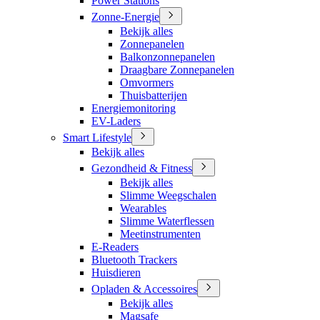
Power Stations
Zonne-Energie
Bekijk alles
Zonnepanelen
Balkonzonnepanelen
Draagbare Zonnepanelen
Omvormers
Thuisbatterijen
Energiemonitoring
EV-Laders
Smart Lifestyle
Bekijk alles
Gezondheid & Fitness
Bekijk alles
Slimme Weegschalen
Wearables
Slimme Waterflessen
Meetinstrumenten
E-Readers
Bluetooth Trackers
Huisdieren
Opladen & Accessoires
Bekijk alles
Magsafe