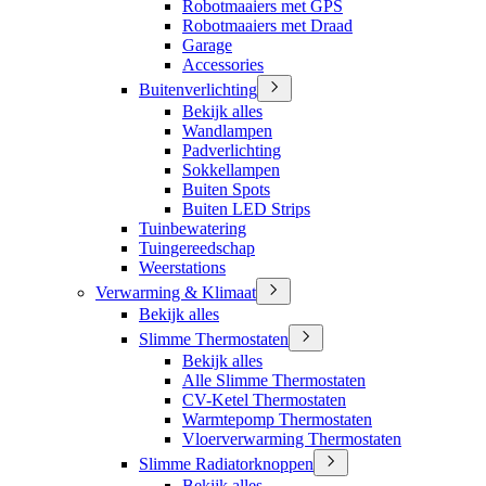
Robotmaaiers met GPS
Robotmaaiers met Draad
Garage
Accessories
Buitenverlichting
Bekijk alles
Wandlampen
Padverlichting
Sokkellampen
Buiten Spots
Buiten LED Strips
Tuinbewatering
Tuingereedschap
Weerstations
Verwarming & Klimaat
Bekijk alles
Slimme Thermostaten
Bekijk alles
Alle Slimme Thermostaten
CV-Ketel Thermostaten
Warmtepomp Thermostaten
Vloerverwarming Thermostaten
Slimme Radiatorknoppen
Bekijk alles