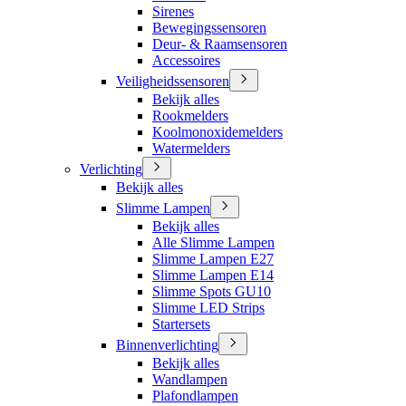
Sirenes
Bewegingssensoren
Deur- & Raamsensoren
Accessoires
Veiligheidssensoren
Bekijk alles
Rookmelders
Koolmonoxidemelders
Watermelders
Verlichting
Bekijk alles
Slimme Lampen
Bekijk alles
Alle Slimme Lampen
Slimme Lampen E27
Slimme Lampen E14
Slimme Spots GU10
Slimme LED Strips
Startersets
Binnenverlichting
Bekijk alles
Wandlampen
Plafondlampen