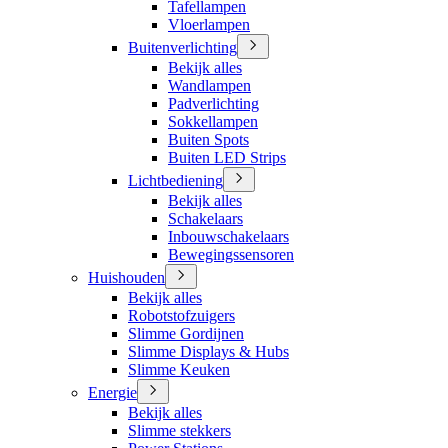
Tafellampen
Vloerlampen
Buitenverlichting
Bekijk alles
Wandlampen
Padverlichting
Sokkellampen
Buiten Spots
Buiten LED Strips
Lichtbediening
Bekijk alles
Schakelaars
Inbouwschakelaars
Bewegingssensoren
Huishouden
Bekijk alles
Robotstofzuigers
Slimme Gordijnen
Slimme Displays & Hubs
Slimme Keuken
Energie
Bekijk alles
Slimme stekkers