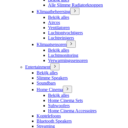
Alle Slimme Radiatorknoppen
Klimaatbeheersing
Bekijk alles
Aircos
Ventilatoren
Luchtontvochtigers
Luchtreinigers
Klimaatsensoren
Bekijk alles
Luchtmonitoring
Verwarmingssensoren
Entertainment
Bekijk alles
Slimme Speakers
Soundbars
Home Cinema
Bekijk alles
Home Cinema Sets
Subwoofers
Home Cinema Accessoires
Koptelefoons
Bluetooth Speakers
Streaming