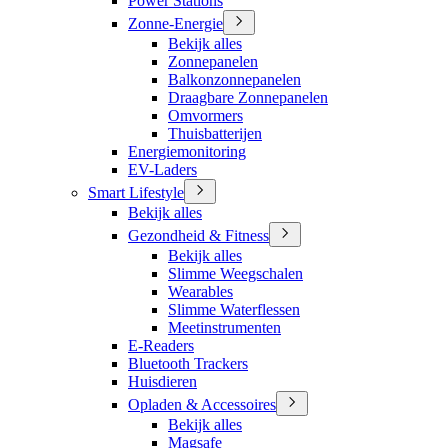
Power Stations
Zonne-Energie
Bekijk alles
Zonnepanelen
Balkonzonnepanelen
Draagbare Zonnepanelen
Omvormers
Thuisbatterijen
Energiemonitoring
EV-Laders
Smart Lifestyle
Bekijk alles
Gezondheid & Fitness
Bekijk alles
Slimme Weegschalen
Wearables
Slimme Waterflessen
Meetinstrumenten
E-Readers
Bluetooth Trackers
Huisdieren
Opladen & Accessoires
Bekijk alles
Magsafe