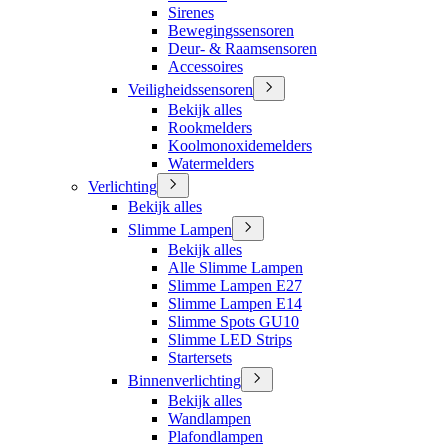
Sirenes
Bewegingssensoren
Deur- & Raamsensoren
Accessoires
Veiligheidssensoren
Bekijk alles
Rookmelders
Koolmonoxidemelders
Watermelders
Verlichting
Bekijk alles
Slimme Lampen
Bekijk alles
Alle Slimme Lampen
Slimme Lampen E27
Slimme Lampen E14
Slimme Spots GU10
Slimme LED Strips
Startersets
Binnenverlichting
Bekijk alles
Wandlampen
Plafondlampen