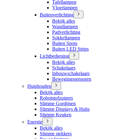
Tafellampen
Vloerlampen
Buitenverlichting
Bekijk alles
Wandlampen
Padverlichting
Sokkellampen
Buiten Spots
Buiten LED Strips
Lichtbediening
Bekijk alles
Schakelaars
Inbouwschakelaars
Bewegingssensoren
Huishouden
Bekijk alles
Robotstofzuigers
Slimme Gordijnen
Slimme Displays & Hubs
Slimme Keuken
Energie
Bekijk alles
Slimme stekkers