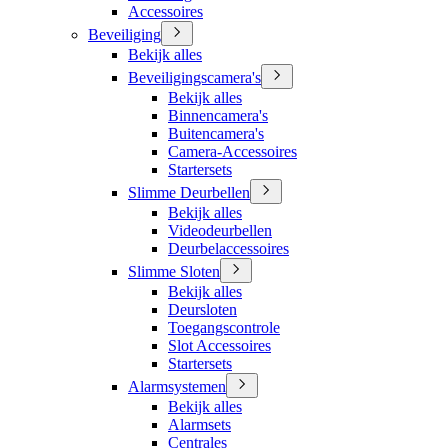
Accessoires
Beveiliging
Bekijk alles
Beveiligingscamera's
Bekijk alles
Binnencamera's
Buitencamera's
Camera-Accessoires
Startersets
Slimme Deurbellen
Bekijk alles
Videodeurbellen
Deurbelaccessoires
Slimme Sloten
Bekijk alles
Deursloten
Toegangscontrole
Slot Accessoires
Startersets
Alarmsystemen
Bekijk alles
Alarmsets
Centrales