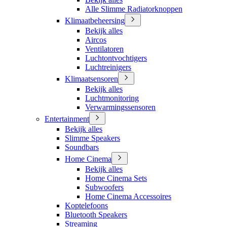
Alle Slimme Radiatorknoppen
Klimaatbeheersing
Bekijk alles
Aircos
Ventilatoren
Luchtontvochtigers
Luchtreinigers
Klimaatsensoren
Bekijk alles
Luchtmonitoring
Verwarmingssensoren
Entertainment
Bekijk alles
Slimme Speakers
Soundbars
Home Cinema
Bekijk alles
Home Cinema Sets
Subwoofers
Home Cinema Accessoires
Koptelefoons
Bluetooth Speakers
Streaming