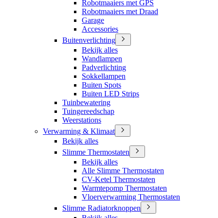
Robotmaaiers met GPS
Robotmaaiers met Draad
Garage
Accessories
Buitenverlichting
Bekijk alles
Wandlampen
Padverlichting
Sokkellampen
Buiten Spots
Buiten LED Strips
Tuinbewatering
Tuingereedschap
Weerstations
Verwarming & Klimaat
Bekijk alles
Slimme Thermostaten
Bekijk alles
Alle Slimme Thermostaten
CV-Ketel Thermostaten
Warmtepomp Thermostaten
Vloerverwarming Thermostaten
Slimme Radiatorknoppen
Bekijk alles