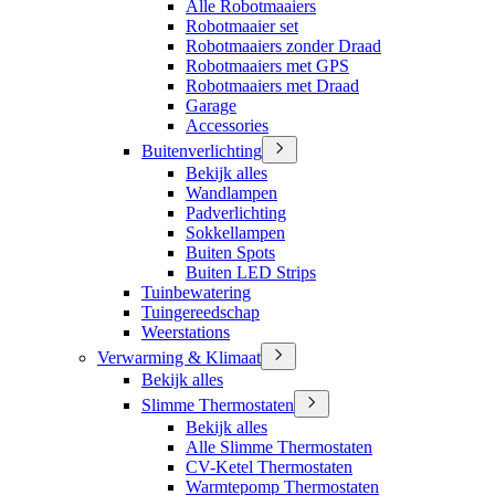
Alle Robotmaaiers
Robotmaaier set
Robotmaaiers zonder Draad
Robotmaaiers met GPS
Robotmaaiers met Draad
Garage
Accessories
Buitenverlichting
Bekijk alles
Wandlampen
Padverlichting
Sokkellampen
Buiten Spots
Buiten LED Strips
Tuinbewatering
Tuingereedschap
Weerstations
Verwarming & Klimaat
Bekijk alles
Slimme Thermostaten
Bekijk alles
Alle Slimme Thermostaten
CV-Ketel Thermostaten
Warmtepomp Thermostaten