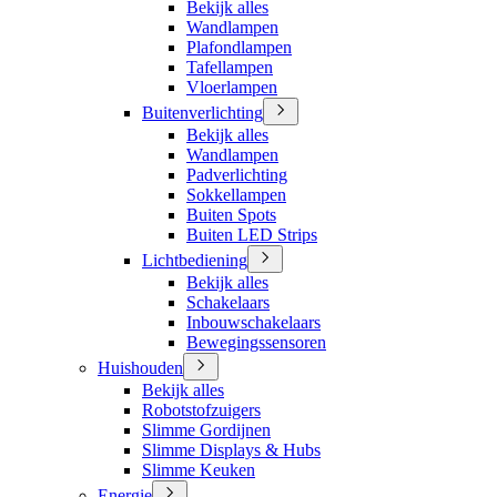
Bekijk alles
Wandlampen
Plafondlampen
Tafellampen
Vloerlampen
Buitenverlichting
Bekijk alles
Wandlampen
Padverlichting
Sokkellampen
Buiten Spots
Buiten LED Strips
Lichtbediening
Bekijk alles
Schakelaars
Inbouwschakelaars
Bewegingssensoren
Huishouden
Bekijk alles
Robotstofzuigers
Slimme Gordijnen
Slimme Displays & Hubs
Slimme Keuken
Energie