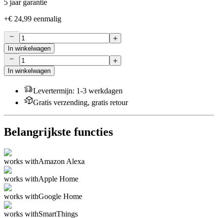
5 jaar garantie
+
€ 24,99
eenmalig
In winkelwagen
In winkelwagen
Levertermijn
:
1-3 werkdagen
Gratis verzending, gratis retour
Belangrijkste functies
works with
Amazon Alexa
works with
Apple Home
works with
Google Home
works with
SmartThings