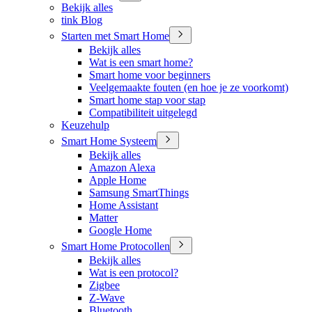
Bekijk alles
tink Blog
Starten met Smart Home
Bekijk alles
Wat is een smart home?
Smart home voor beginners
Veelgemaakte fouten (en hoe je ze voorkomt)
Smart home stap voor stap
Compatibiliteit uitgelegd
Keuzehulp
Smart Home Systeem
Bekijk alles
Amazon Alexa
Apple Home
Samsung SmartThings
Home Assistant
Matter
Google Home
Smart Home Protocollen
Bekijk alles
Wat is een protocol?
Zigbee
Z-Wave
Bluetooth