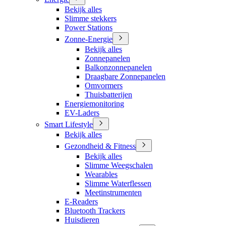
Bekijk alles
Slimme stekkers
Power Stations
Zonne-Energie
Bekijk alles
Zonnepanelen
Balkonzonnepanelen
Draagbare Zonnepanelen
Omvormers
Thuisbatterijen
Energiemonitoring
EV-Laders
Smart Lifestyle
Bekijk alles
Gezondheid & Fitness
Bekijk alles
Slimme Weegschalen
Wearables
Slimme Waterflessen
Meetinstrumenten
E-Readers
Bluetooth Trackers
Huisdieren