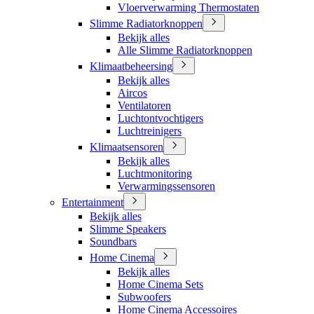
Vloerverwarming Thermostaten
Slimme Radiatorknoppen
Bekijk alles
Alle Slimme Radiatorknoppen
Klimaatbeheersing
Bekijk alles
Aircos
Ventilatoren
Luchtontvochtigers
Luchtreinigers
Klimaatsensoren
Bekijk alles
Luchtmonitoring
Verwarmingssensoren
Entertainment
Bekijk alles
Slimme Speakers
Soundbars
Home Cinema
Bekijk alles
Home Cinema Sets
Subwoofers
Home Cinema Accessoires