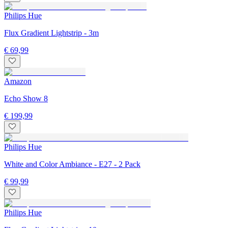
Philips Hue
Flux Gradient Lightstrip - 3m
€ 69,99
Amazon
Echo Show 8
€ 199,99
Philips Hue
White and Color Ambiance - E27 - 2 Pack
€ 99,99
Philips Hue