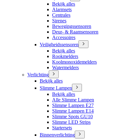
Bekijk alles
Alarmsets
Centrales
Sirenes
Bewegingssensoren
Deur- & Raamsensoren
Accessoires
Veiligheidssensoren
Bekijk alles
Rookmelders
Koolmonoxidemelders
Watermelders
Verlichting
Bekijk alles
Slimme Lampen
Bekijk alles
Alle Slimme Lampen
Slimme Lampen E27
Slimme Lampen E14
Slimme Spots GU10
Slimme LED Strips
Startersets
Binnenverlichting