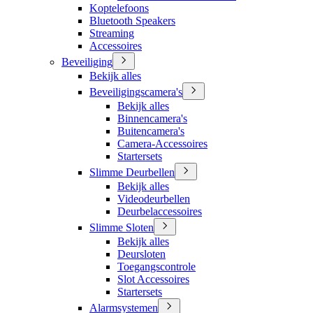
Koptelefoons
Bluetooth Speakers
Streaming
Accessoires
Beveiliging
Bekijk alles
Beveiligingscamera's
Bekijk alles
Binnencamera's
Buitencamera's
Camera-Accessoires
Startersets
Slimme Deurbellen
Bekijk alles
Videodeurbellen
Deurbelaccessoires
Slimme Sloten
Bekijk alles
Deursloten
Toegangscontrole
Slot Accessoires
Startersets
Alarmsystemen