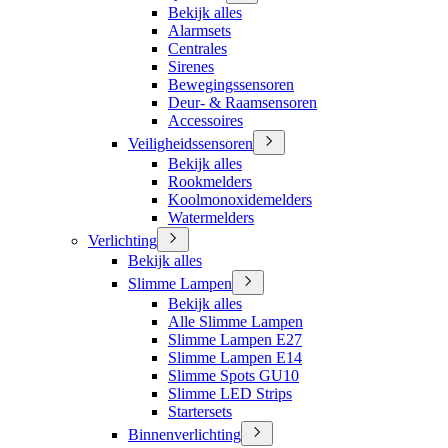
Bekijk alles
Alarmsets
Centrales
Sirenes
Bewegingssensoren
Deur- & Raamsensoren
Accessoires
Veiligheidssensoren
Bekijk alles
Rookmelders
Koolmonoxidemelders
Watermelders
Verlichting
Bekijk alles
Slimme Lampen
Bekijk alles
Alle Slimme Lampen
Slimme Lampen E27
Slimme Lampen E14
Slimme Spots GU10
Slimme LED Strips
Startersets
Binnenverlichting