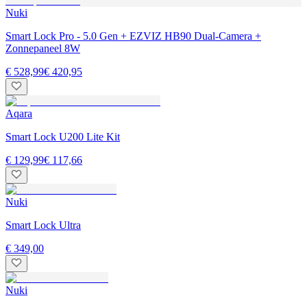
Nuki
Smart Lock Pro - 5.0 Gen + EZVIZ HB90 Dual-Camera +
Zonnepaneel 8W
€ 528,99
€ 420,95
Aqara
Smart Lock U200 Lite Kit
€ 129,99
€ 117,66
Nuki
Smart Lock Ultra
€ 349,00
Nuki