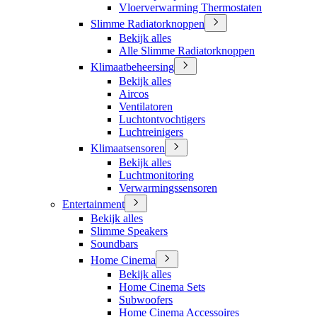
Vloerverwarming Thermostaten
Slimme Radiatorknoppen
Bekijk alles
Alle Slimme Radiatorknoppen
Klimaatbeheersing
Bekijk alles
Aircos
Ventilatoren
Luchtontvochtigers
Luchtreinigers
Klimaatsensoren
Bekijk alles
Luchtmonitoring
Verwarmingssensoren
Entertainment
Bekijk alles
Slimme Speakers
Soundbars
Home Cinema
Bekijk alles
Home Cinema Sets
Subwoofers
Home Cinema Accessoires