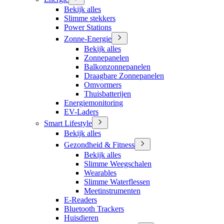
Bekijk alles
Slimme stekkers
Power Stations
Zonne-Energie
Bekijk alles
Zonnepanelen
Balkonzonnepanelen
Draagbare Zonnepanelen
Omvormers
Thuisbatterijen
Energiemonitoring
EV-Laders
Smart Lifestyle
Bekijk alles
Gezondheid & Fitness
Bekijk alles
Slimme Weegschalen
Wearables
Slimme Waterflessen
Meetinstrumenten
E-Readers
Bluetooth Trackers
Huisdieren