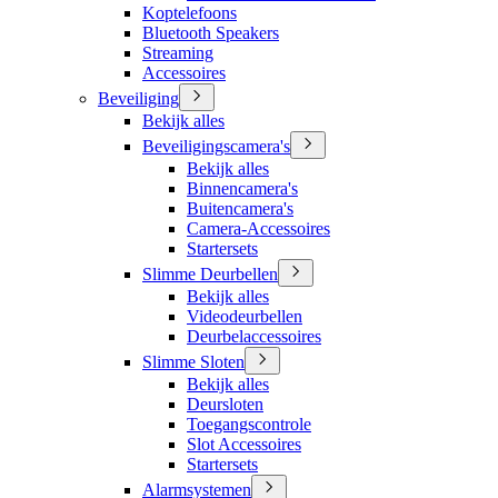
Koptelefoons
Bluetooth Speakers
Streaming
Accessoires
Beveiliging
Bekijk alles
Beveiligingscamera's
Bekijk alles
Binnencamera's
Buitencamera's
Camera-Accessoires
Startersets
Slimme Deurbellen
Bekijk alles
Videodeurbellen
Deurbelaccessoires
Slimme Sloten
Bekijk alles
Deursloten
Toegangscontrole
Slot Accessoires
Startersets
Alarmsystemen