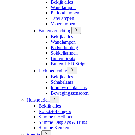
Bekijk alles
Wandlampen
Plafondlampen
Tafellampen
Vloerlampen
Buitenverlichting
Bekijk alles
Wandlampen
Padverlichting
Sokkellampen
Buiten Spots
Buiten LED Strips
Lichtbediening
Bekijk alles
Schakelaars
Inbouwschakelaars
Bewegingssensoren
Huishouden
Bekijk alles
Robotstofzuigers
Slimme Gordijnen
Slimme Displays & Hubs
Slimme Keuken
Energie