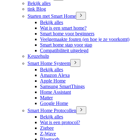
Bekijk alles
tink Blog
Starten met Smart Home
Bekijk alles
Wat is een smart home?
Smart home voor beginners
Veelgemaakte fouten (en hoe je ze voorkomt)
Smart home stap voor stap
Compatibiliteit uitgelegd
Keuzehulp
Smart Home Systeem
Bekijk alles
Amazon Alexa
Apple Home
Samsung SmartThings
Home Assistant
Matter
Google Home
Smart Home Protocollen
Bekijk alles
Wat is een protocol?
Zigbee
Z-Wave
Bluetooth