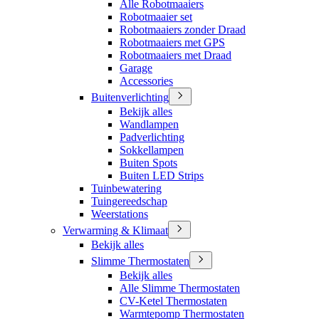
Alle Robotmaaiers
Robotmaaier set
Robotmaaiers zonder Draad
Robotmaaiers met GPS
Robotmaaiers met Draad
Garage
Accessories
Buitenverlichting
Bekijk alles
Wandlampen
Padverlichting
Sokkellampen
Buiten Spots
Buiten LED Strips
Tuinbewatering
Tuingereedschap
Weerstations
Verwarming & Klimaat
Bekijk alles
Slimme Thermostaten
Bekijk alles
Alle Slimme Thermostaten
CV-Ketel Thermostaten
Warmtepomp Thermostaten