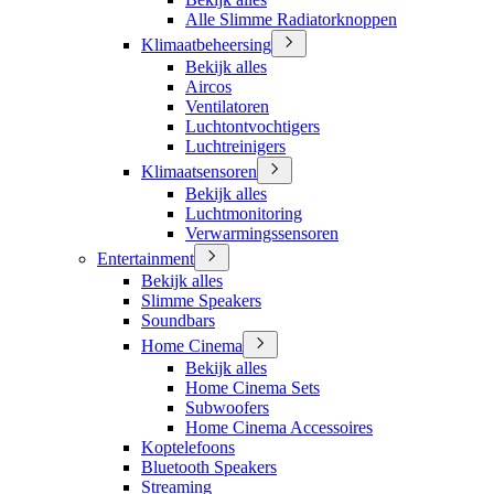
Alle Slimme Radiatorknoppen
Klimaatbeheersing
Bekijk alles
Aircos
Ventilatoren
Luchtontvochtigers
Luchtreinigers
Klimaatsensoren
Bekijk alles
Luchtmonitoring
Verwarmingssensoren
Entertainment
Bekijk alles
Slimme Speakers
Soundbars
Home Cinema
Bekijk alles
Home Cinema Sets
Subwoofers
Home Cinema Accessoires
Koptelefoons
Bluetooth Speakers
Streaming