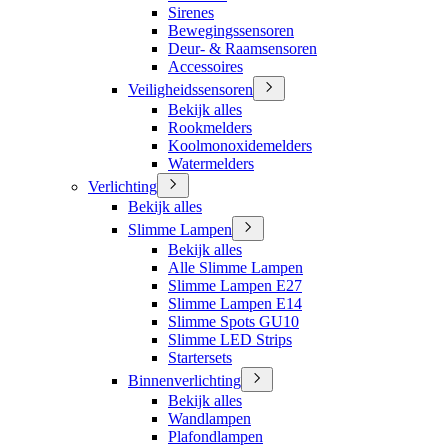
Sirenes
Bewegingssensoren
Deur- & Raamsensoren
Accessoires
Veiligheidssensoren
Bekijk alles
Rookmelders
Koolmonoxidemelders
Watermelders
Verlichting
Bekijk alles
Slimme Lampen
Bekijk alles
Alle Slimme Lampen
Slimme Lampen E27
Slimme Lampen E14
Slimme Spots GU10
Slimme LED Strips
Startersets
Binnenverlichting
Bekijk alles
Wandlampen
Plafondlampen