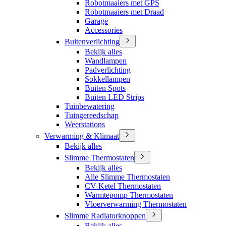
Robotmaaiers met GPS
Robotmaaiers met Draad
Garage
Accessories
Buitenverlichting
Bekijk alles
Wandlampen
Padverlichting
Sokkellampen
Buiten Spots
Buiten LED Strips
Tuinbewatering
Tuingereedschap
Weerstations
Verwarming & Klimaat
Bekijk alles
Slimme Thermostaten
Bekijk alles
Alle Slimme Thermostaten
CV-Ketel Thermostaten
Warmtepomp Thermostaten
Vloerverwarming Thermostaten
Slimme Radiatorknoppen
Bekijk alles