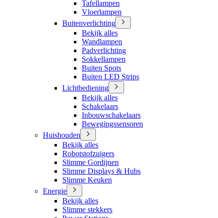
Tafellampen
Vloerlampen
Buitenverlichting
Bekijk alles
Wandlampen
Padverlichting
Sokkellampen
Buiten Spots
Buiten LED Strips
Lichtbediening
Bekijk alles
Schakelaars
Inbouwschakelaars
Bewegingssensoren
Huishouden
Bekijk alles
Robotstofzuigers
Slimme Gordijnen
Slimme Displays & Hubs
Slimme Keuken
Energie
Bekijk alles
Slimme stekkers