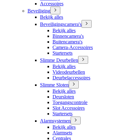
Accessoires
Beveiliging
Bekijk alles
Beveiligingscamera's
Bekijk alles
Binnencamera's
Buitencamera's
Camera-Accessoires
Startersets
Slimme Deurbellen
Bekijk alles
Videodeurbellen
Deurbelaccessoires
Slimme Sloten
Bekijk alles
Deursloten
Toegangscontrole
Slot Accessoires
Startersets
Alarmsystemen
Bekijk alles
Alarmsets
Centrales