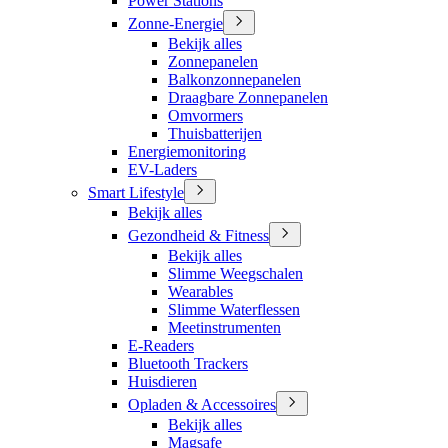
Power Stations
Zonne-Energie
Bekijk alles
Zonnepanelen
Balkonzonnepanelen
Draagbare Zonnepanelen
Omvormers
Thuisbatterijen
Energiemonitoring
EV-Laders
Smart Lifestyle
Bekijk alles
Gezondheid & Fitness
Bekijk alles
Slimme Weegschalen
Wearables
Slimme Waterflessen
Meetinstrumenten
E-Readers
Bluetooth Trackers
Huisdieren
Opladen & Accessoires
Bekijk alles
Magsafe