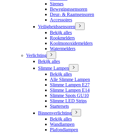
Sirenes
Bewegingssensoren
Deur- & Raamsensoren
Accessoires
Veiligheidssensoren
Bekijk alles
Rookmelders
Koolmonoxidemelders
Watermelders
Verlichting
Bekijk alles
Slimme Lampen
Bekijk alles
Alle Slimme Lampen
Slimme Lampen E27
Slimme Lampen E14
Slimme Spots GU10
Slimme LED Strips
Startersets
Binnenverlichting
Bekijk alles
Wandlampen
Plafondlampen