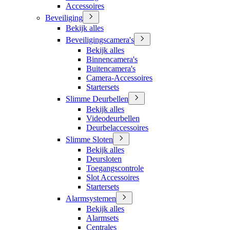
Accessoires
Beveiliging
Bekijk alles
Beveiligingscamera's
Bekijk alles
Binnencamera's
Buitencamera's
Camera-Accessoires
Startersets
Slimme Deurbellen
Bekijk alles
Videodeurbellen
Deurbelaccessoires
Slimme Sloten
Bekijk alles
Deursloten
Toegangscontrole
Slot Accessoires
Startersets
Alarmsystemen
Bekijk alles
Alarmsets
Centrales