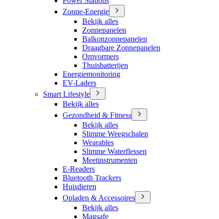
Power Stations
Zonne-Energie
Bekijk alles
Zonnepanelen
Balkonzonnepanelen
Draagbare Zonnepanelen
Omvormers
Thuisbatterijen
Energiemonitoring
EV-Laders
Smart Lifestyle
Bekijk alles
Gezondheid & Fitness
Bekijk alles
Slimme Weegschalen
Wearables
Slimme Waterflessen
Meetinstrumenten
E-Readers
Bluetooth Trackers
Huisdieren
Opladen & Accessoires
Bekijk alles
Magsafe