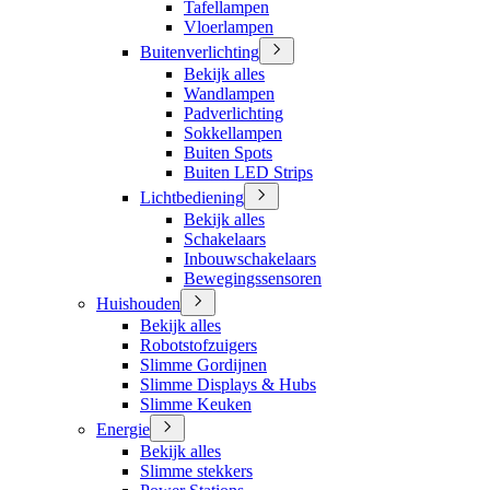
Tafellampen
Vloerlampen
Buitenverlichting
Bekijk alles
Wandlampen
Padverlichting
Sokkellampen
Buiten Spots
Buiten LED Strips
Lichtbediening
Bekijk alles
Schakelaars
Inbouwschakelaars
Bewegingssensoren
Huishouden
Bekijk alles
Robotstofzuigers
Slimme Gordijnen
Slimme Displays & Hubs
Slimme Keuken
Energie
Bekijk alles
Slimme stekkers