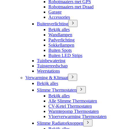
Robotmaaiers met GPS
Robotmaaiers met Draad
Garage
Accessories
Buitenverlichting
Bekijk alles
Wandlampen
Padverlichting
Sokkellampen
Buiten Spots
Buiten LED Strips
Tuinbewatering
Tuingereedschap
Weerstations
Verwarming & Klimaat
Bekijk alles
Slimme Thermostaten
Bekijk alles
Alle Slimme Thermostaten
CV-Ketel Thermostaten
Warmtepomp Thermostaten
Vloerverwarming Thermostaten
Slimme Radiatorknoppen
Bekijk alles