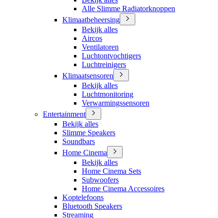
Alle Slimme Radiatorknoppen
Klimaatbeheersing
Bekijk alles
Aircos
Ventilatoren
Luchtontvochtigers
Luchtreinigers
Klimaatsensoren
Bekijk alles
Luchtmonitoring
Verwarmingssensoren
Entertainment
Bekijk alles
Slimme Speakers
Soundbars
Home Cinema
Bekijk alles
Home Cinema Sets
Subwoofers
Home Cinema Accessoires
Koptelefoons
Bluetooth Speakers
Streaming