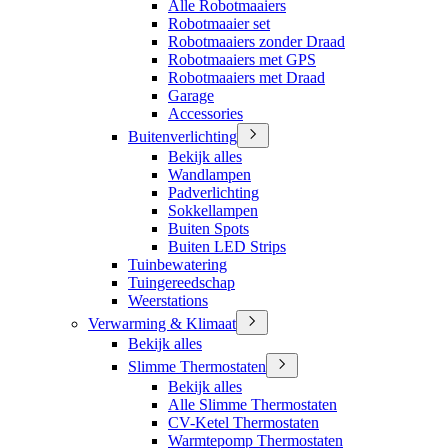
Alle Robotmaaiers
Robotmaaier set
Robotmaaiers zonder Draad
Robotmaaiers met GPS
Robotmaaiers met Draad
Garage
Accessories
Buitenverlichting
Bekijk alles
Wandlampen
Padverlichting
Sokkellampen
Buiten Spots
Buiten LED Strips
Tuinbewatering
Tuingereedschap
Weerstations
Verwarming & Klimaat
Bekijk alles
Slimme Thermostaten
Bekijk alles
Alle Slimme Thermostaten
CV-Ketel Thermostaten
Warmtepomp Thermostaten