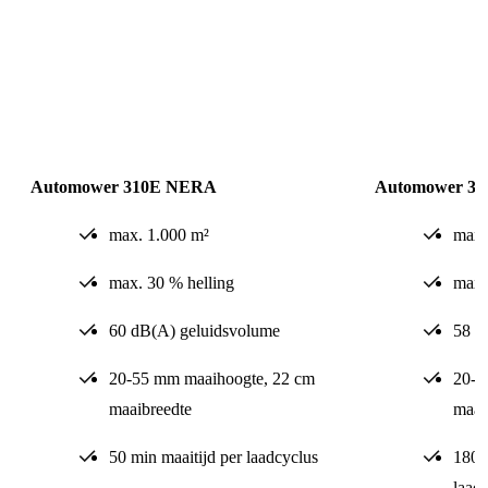
Automower 310E NERA
Automower 3
max. 1.000 m²
max.
max. 30 % helling
max.
60 dB(A) geluidsvolume
58 d
20-55 mm maaihoogte, 22 cm
20-6
maaibreedte
maai
50 min maaitijd per laadcyclus
180 
laad