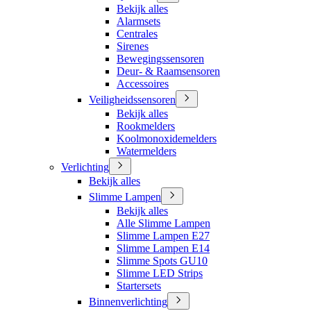
Bekijk alles
Alarmsets
Centrales
Sirenes
Bewegingssensoren
Deur- & Raamsensoren
Accessoires
Veiligheidssensoren
Bekijk alles
Rookmelders
Koolmonoxidemelders
Watermelders
Verlichting
Bekijk alles
Slimme Lampen
Bekijk alles
Alle Slimme Lampen
Slimme Lampen E27
Slimme Lampen E14
Slimme Spots GU10
Slimme LED Strips
Startersets
Binnenverlichting