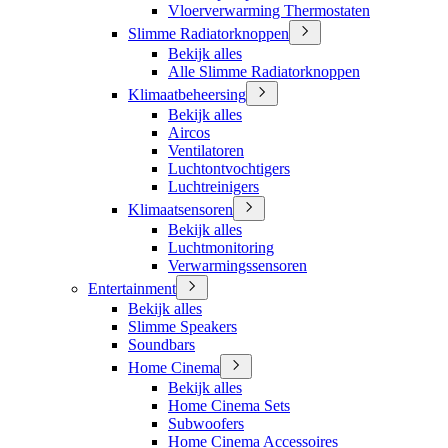
Vloerverwarming Thermostaten
Slimme Radiatorknoppen
Bekijk alles
Alle Slimme Radiatorknoppen
Klimaatbeheersing
Bekijk alles
Aircos
Ventilatoren
Luchtontvochtigers
Luchtreinigers
Klimaatsensoren
Bekijk alles
Luchtmonitoring
Verwarmingssensoren
Entertainment
Bekijk alles
Slimme Speakers
Soundbars
Home Cinema
Bekijk alles
Home Cinema Sets
Subwoofers
Home Cinema Accessoires