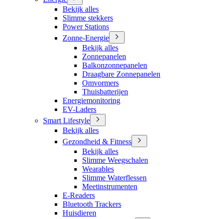
Bekijk alles
Slimme stekkers
Power Stations
Zonne-Energie
Bekijk alles
Zonnepanelen
Balkonzonnepanelen
Draagbare Zonnepanelen
Omvormers
Thuisbatterijen
Energiemonitoring
EV-Laders
Smart Lifestyle
Bekijk alles
Gezondheid & Fitness
Bekijk alles
Slimme Weegschalen
Wearables
Slimme Waterflessen
Meetinstrumenten
E-Readers
Bluetooth Trackers
Huisdieren