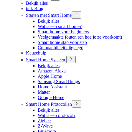
Bekijk alles
tink Blog
Starten met Smart Home
Bekijk alles
Wat is een smart home?
Smart home voor beginners
Veelgemaakte fouten (en hoe je ze voorkomt)
Smart home stap voor stap
Compatibiliteit uitgelegd
Keuzehulp
Smart Home Systeem
Bekijk alles
Amazon Alexa
Apple Home
Samsung SmartThings
Home Assistant
Matter
Google Home
Smart Home Protocollen
Bekijk alles
Wat is een protocol?
Zigbee
Z-Wave
Bluetooth