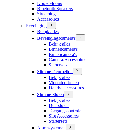
Koptelefoons
Bluetooth Speakers
Streaming
Accessoires
Beveiliging
Bekijk alles
Beveiligingscamera's
Bekijk alles
Binnencamera's
Buitencamera's
Camera-Accessoires
Startersets
Slimme Deurbellen
Bekijk alles
Videodeurbellen
Deurbelaccessoires
Slimme Sloten
Bekijk alles
Deursloten
Toegangscontrole
Slot Accessoires
Startersets
Alarmsystemen