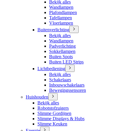
Bekijk alles
Wandlampen
Plafondlampen
Tafellampen
Vloerlampen
Buitenverlichting
Bekijk alles
Wandlampen
Padverlichting
Sokkellampen
Buiten Spots
Buiten LED Strips
Lichtbediening
Bekijk alles
Schakelaars
Inbouwschakelaars
Bewegingssensoren
Huishouden
Bekijk alles
Robotstofzuigers
Slimme Gordijnen
Slimme Displays & Hubs
Slimme Keuken
Energie