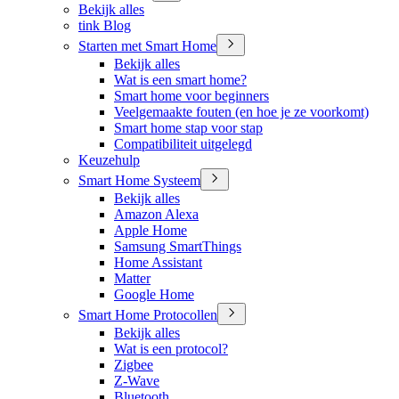
Bekijk alles
tink Blog
Starten met Smart Home
Bekijk alles
Wat is een smart home?
Smart home voor beginners
Veelgemaakte fouten (en hoe je ze voorkomt)
Smart home stap voor stap
Compatibiliteit uitgelegd
Keuzehulp
Smart Home Systeem
Bekijk alles
Amazon Alexa
Apple Home
Samsung SmartThings
Home Assistant
Matter
Google Home
Smart Home Protocollen
Bekijk alles
Wat is een protocol?
Zigbee
Z-Wave
Bluetooth