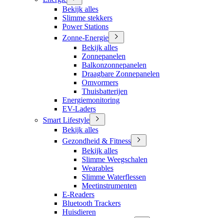
Bekijk alles
Slimme stekkers
Power Stations
Zonne-Energie
Bekijk alles
Zonnepanelen
Balkonzonnepanelen
Draagbare Zonnepanelen
Omvormers
Thuisbatterijen
Energiemonitoring
EV-Laders
Smart Lifestyle
Bekijk alles
Gezondheid & Fitness
Bekijk alles
Slimme Weegschalen
Wearables
Slimme Waterflessen
Meetinstrumenten
E-Readers
Bluetooth Trackers
Huisdieren