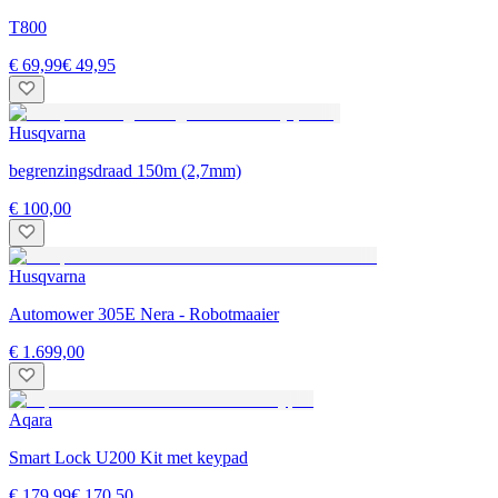
T800
€ 69,99
€ 49,95
Husqvarna
begrenzingsdraad 150m (2,7mm)
€ 100,00
Husqvarna
Automower 305E Nera - Robotmaaier
€ 1.699,00
Aqara
Smart Lock U200 Kit met keypad
€ 179,99
€ 170,50