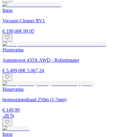
Imou
Vacuum Cleaner RV1
€ 199,00
€ 99,95
Husqvarna
Automower 435X AWD - Robotmaaier
€ 5.499,00
€ 5.067,24
Husqvarna
begrenzingsdraad 250m (2,7mm)
€ 149,99
-28 %
Imou