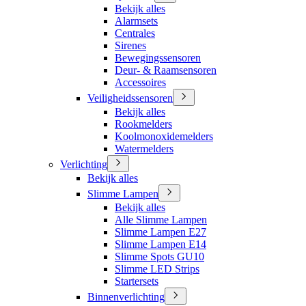
Bekijk alles
Alarmsets
Centrales
Sirenes
Bewegingssensoren
Deur- & Raamsensoren
Accessoires
Veiligheidssensoren
Bekijk alles
Rookmelders
Koolmonoxidemelders
Watermelders
Verlichting
Bekijk alles
Slimme Lampen
Bekijk alles
Alle Slimme Lampen
Slimme Lampen E27
Slimme Lampen E14
Slimme Spots GU10
Slimme LED Strips
Startersets
Binnenverlichting