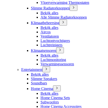
Vloerverwarming Thermostaten
Slimme Radiatorknoppen
Bekijk alles
Alle Slimme Radiatorknoppen
Klimaatbeheersing
Bekijk alles
Aircos
Ventilatoren
Luchtontvochtigers
Luchtreinigers
Klimaatsensoren
Bekijk alles
Luchtmonitoring
Verwarmingssensoren
Entertainment
Bekijk alles
Slimme Speakers
Soundbars
Home Cinema
Bekijk alles
Home Cinema Sets
Subwoofers
Home Cinema Accessoires