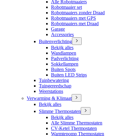
Alle Robotmaaiers
Robotmaaier set
Robotmaaiers zonder Draad
Robotmaaiers met GPS
Robotmaaiers met Draad
Garage
Accessories
Buitenverlichting
Bekijk alles
Wandlampen
Padverlichting
Sokkellampen
Buiten Spots
Buiten LED Strips
Tuinbewatering
Tuingereedschap
Weerstations
Verwarming & Klimaat
Bekijk alles
Slimme Thermostaten
Bekijk alles
Alle Slimme Thermostaten
CV-Ketel Thermostaten
Warmtepomp Thermostaten