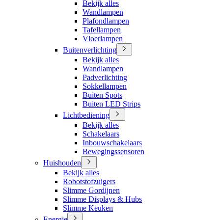
Bekijk alles
Wandlampen
Plafondlampen
Tafellampen
Vloerlampen
Buitenverlichting
Bekijk alles
Wandlampen
Padverlichting
Sokkellampen
Buiten Spots
Buiten LED Strips
Lichtbediening
Bekijk alles
Schakelaars
Inbouwschakelaars
Bewegingssensoren
Huishouden
Bekijk alles
Robotstofzuigers
Slimme Gordijnen
Slimme Displays & Hubs
Slimme Keuken
Energie