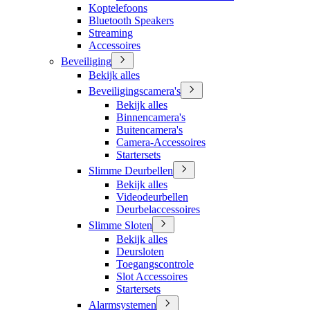
Koptelefoons
Bluetooth Speakers
Streaming
Accessoires
Beveiliging
Bekijk alles
Beveiligingscamera's
Bekijk alles
Binnencamera's
Buitencamera's
Camera-Accessoires
Startersets
Slimme Deurbellen
Bekijk alles
Videodeurbellen
Deurbelaccessoires
Slimme Sloten
Bekijk alles
Deursloten
Toegangscontrole
Slot Accessoires
Startersets
Alarmsystemen