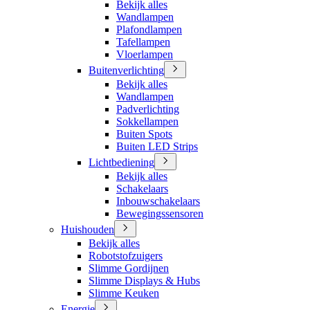
Bekijk alles
Wandlampen
Plafondlampen
Tafellampen
Vloerlampen
Buitenverlichting
Bekijk alles
Wandlampen
Padverlichting
Sokkellampen
Buiten Spots
Buiten LED Strips
Lichtbediening
Bekijk alles
Schakelaars
Inbouwschakelaars
Bewegingssensoren
Huishouden
Bekijk alles
Robotstofzuigers
Slimme Gordijnen
Slimme Displays & Hubs
Slimme Keuken
Energie