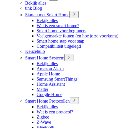
Bekijk alles
tink Blog
Starten met Smart Home
Bekijk alles
Wat is een smart home?
Smart home voor beginners
Veelgemaakte fouten (en hoe je ze voorkomt)
Smart home stap voor stap
Compatibiliteit uitgelegd
Keuzehulp
Smart Home Systeem
Bekijk alles
Amazon Alexa
Apple Home
Samsung SmartThings
Home Assistant
Matter
Google Home
Smart Home Protocollen
Bekijk alles
Wat is een protocol?
Zigbee
Z-Wave
Bluetooth