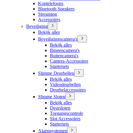
Koptelefoons
Bluetooth Speakers
Streaming
Accessoires
Beveiliging
Bekijk alles
Beveiligingscamera's
Bekijk alles
Binnencamera's
Buitencamera's
Camera-Accessoires
Startersets
Slimme Deurbellen
Bekijk alles
Videodeurbellen
Deurbelaccessoires
Slimme Sloten
Bekijk alles
Deursloten
Toegangscontrole
Slot Accessoires
Startersets
Alarmsystemen