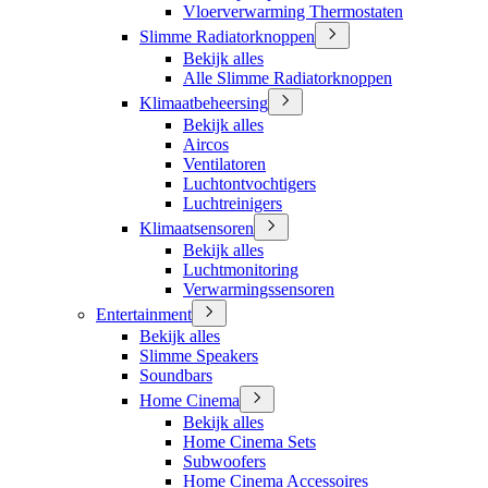
Vloerverwarming Thermostaten
Slimme Radiatorknoppen
Bekijk alles
Alle Slimme Radiatorknoppen
Klimaatbeheersing
Bekijk alles
Aircos
Ventilatoren
Luchtontvochtigers
Luchtreinigers
Klimaatsensoren
Bekijk alles
Luchtmonitoring
Verwarmingssensoren
Entertainment
Bekijk alles
Slimme Speakers
Soundbars
Home Cinema
Bekijk alles
Home Cinema Sets
Subwoofers
Home Cinema Accessoires