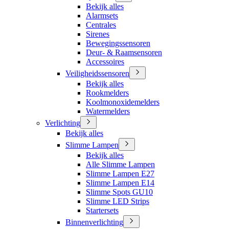
Bekijk alles
Alarmsets
Centrales
Sirenes
Bewegingssensoren
Deur- & Raamsensoren
Accessoires
Veiligheidssensoren
Bekijk alles
Rookmelders
Koolmonoxidemelders
Watermelders
Verlichting
Bekijk alles
Slimme Lampen
Bekijk alles
Alle Slimme Lampen
Slimme Lampen E27
Slimme Lampen E14
Slimme Spots GU10
Slimme LED Strips
Startersets
Binnenverlichting