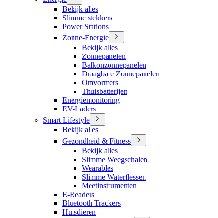
Bekijk alles
Slimme stekkers
Power Stations
Zonne-Energie
Bekijk alles
Zonnepanelen
Balkonzonnepanelen
Draagbare Zonnepanelen
Omvormers
Thuisbatterijen
Energiemonitoring
EV-Laders
Smart Lifestyle
Bekijk alles
Gezondheid & Fitness
Bekijk alles
Slimme Weegschalen
Wearables
Slimme Waterflessen
Meetinstrumenten
E-Readers
Bluetooth Trackers
Huisdieren