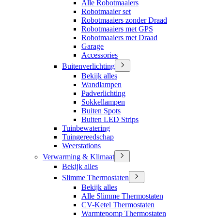
Alle Robotmaaiers
Robotmaaier set
Robotmaaiers zonder Draad
Robotmaaiers met GPS
Robotmaaiers met Draad
Garage
Accessories
Buitenverlichting
Bekijk alles
Wandlampen
Padverlichting
Sokkellampen
Buiten Spots
Buiten LED Strips
Tuinbewatering
Tuingereedschap
Weerstations
Verwarming & Klimaat
Bekijk alles
Slimme Thermostaten
Bekijk alles
Alle Slimme Thermostaten
CV-Ketel Thermostaten
Warmtepomp Thermostaten