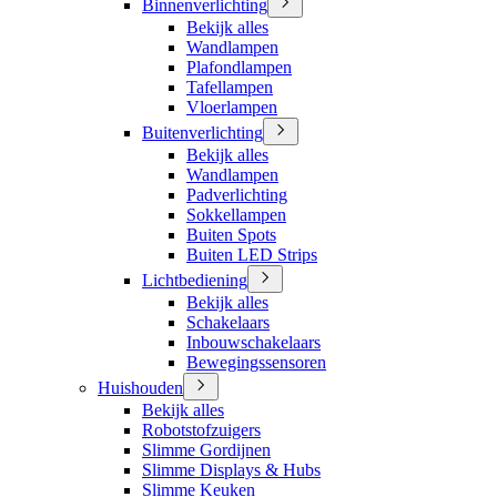
Binnenverlichting
Bekijk alles
Wandlampen
Plafondlampen
Tafellampen
Vloerlampen
Buitenverlichting
Bekijk alles
Wandlampen
Padverlichting
Sokkellampen
Buiten Spots
Buiten LED Strips
Lichtbediening
Bekijk alles
Schakelaars
Inbouwschakelaars
Bewegingssensoren
Huishouden
Bekijk alles
Robotstofzuigers
Slimme Gordijnen
Slimme Displays & Hubs
Slimme Keuken