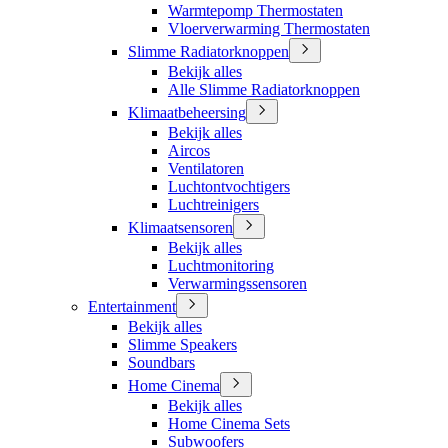
Warmtepomp Thermostaten
Vloerverwarming Thermostaten
Slimme Radiatorknoppen
Bekijk alles
Alle Slimme Radiatorknoppen
Klimaatbeheersing
Bekijk alles
Aircos
Ventilatoren
Luchtontvochtigers
Luchtreinigers
Klimaatsensoren
Bekijk alles
Luchtmonitoring
Verwarmingssensoren
Entertainment
Bekijk alles
Slimme Speakers
Soundbars
Home Cinema
Bekijk alles
Home Cinema Sets
Subwoofers