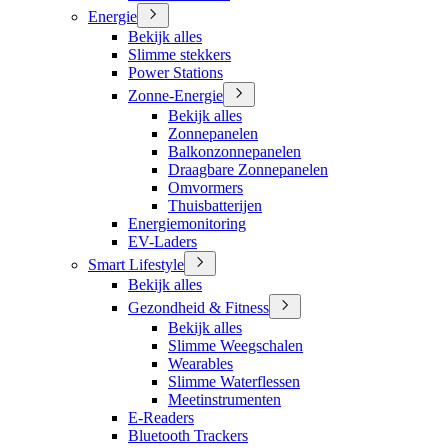
Energie
Bekijk alles
Slimme stekkers
Power Stations
Zonne-Energie
Bekijk alles
Zonnepanelen
Balkonzonnepanelen
Draagbare Zonnepanelen
Omvormers
Thuisbatterijen
Energiemonitoring
EV-Laders
Smart Lifestyle
Bekijk alles
Gezondheid & Fitness
Bekijk alles
Slimme Weegschalen
Wearables
Slimme Waterflessen
Meetinstrumenten
E-Readers
Bluetooth Trackers