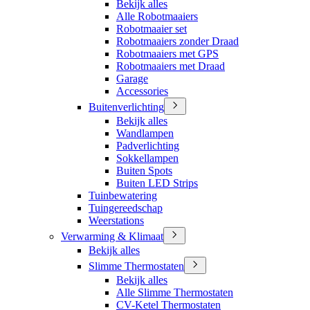
Bekijk alles
Alle Robotmaaiers
Robotmaaier set
Robotmaaiers zonder Draad
Robotmaaiers met GPS
Robotmaaiers met Draad
Garage
Accessories
Buitenverlichting
Bekijk alles
Wandlampen
Padverlichting
Sokkellampen
Buiten Spots
Buiten LED Strips
Tuinbewatering
Tuingereedschap
Weerstations
Verwarming & Klimaat
Bekijk alles
Slimme Thermostaten
Bekijk alles
Alle Slimme Thermostaten
CV-Ketel Thermostaten