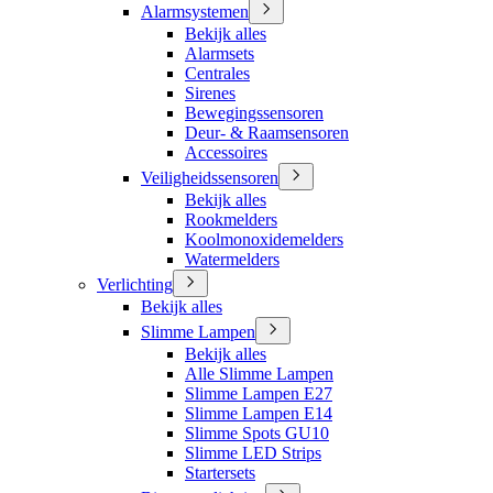
Alarmsystemen
Bekijk alles
Alarmsets
Centrales
Sirenes
Bewegingssensoren
Deur- & Raamsensoren
Accessoires
Veiligheidssensoren
Bekijk alles
Rookmelders
Koolmonoxidemelders
Watermelders
Verlichting
Bekijk alles
Slimme Lampen
Bekijk alles
Alle Slimme Lampen
Slimme Lampen E27
Slimme Lampen E14
Slimme Spots GU10
Slimme LED Strips
Startersets