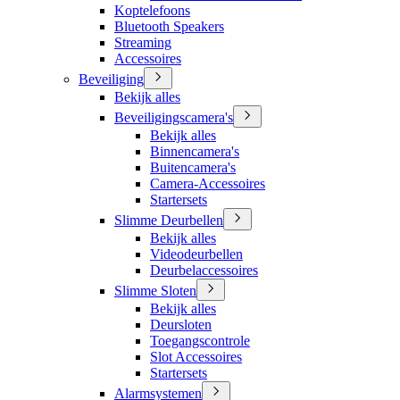
Koptelefoons
Bluetooth Speakers
Streaming
Accessoires
Beveiliging
Bekijk alles
Beveiligingscamera's
Bekijk alles
Binnencamera's
Buitencamera's
Camera-Accessoires
Startersets
Slimme Deurbellen
Bekijk alles
Videodeurbellen
Deurbelaccessoires
Slimme Sloten
Bekijk alles
Deursloten
Toegangscontrole
Slot Accessoires
Startersets
Alarmsystemen