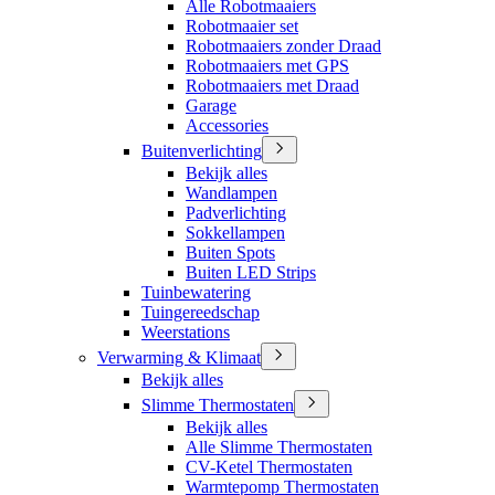
Alle Robotmaaiers
Robotmaaier set
Robotmaaiers zonder Draad
Robotmaaiers met GPS
Robotmaaiers met Draad
Garage
Accessories
Buitenverlichting
Bekijk alles
Wandlampen
Padverlichting
Sokkellampen
Buiten Spots
Buiten LED Strips
Tuinbewatering
Tuingereedschap
Weerstations
Verwarming & Klimaat
Bekijk alles
Slimme Thermostaten
Bekijk alles
Alle Slimme Thermostaten
CV-Ketel Thermostaten
Warmtepomp Thermostaten