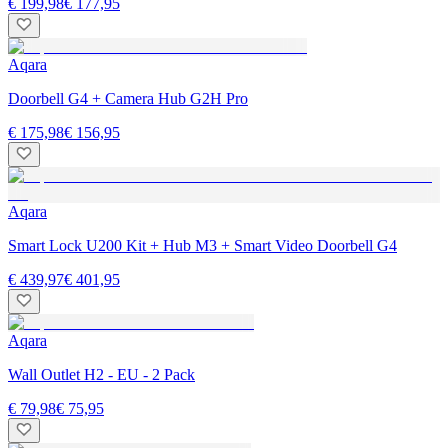
€ 199,98
€ 177,95
Aqara
Doorbell G4 + Camera Hub G2H Pro
€ 175,98
€ 156,95
Aqara
Smart Lock U200 Kit + Hub M3 + Smart Video Doorbell G4
€ 439,97
€ 401,95
Aqara
Wall Outlet H2 - EU - 2 Pack
€ 79,98
€ 75,95