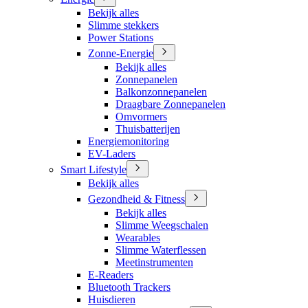
Bekijk alles
Slimme stekkers
Power Stations
Zonne-Energie
Bekijk alles
Zonnepanelen
Balkonzonnepanelen
Draagbare Zonnepanelen
Omvormers
Thuisbatterijen
Energiemonitoring
EV-Laders
Smart Lifestyle
Bekijk alles
Gezondheid & Fitness
Bekijk alles
Slimme Weegschalen
Wearables
Slimme Waterflessen
Meetinstrumenten
E-Readers
Bluetooth Trackers
Huisdieren