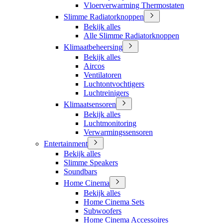
Vloerverwarming Thermostaten
Slimme Radiatorknoppen
Bekijk alles
Alle Slimme Radiatorknoppen
Klimaatbeheersing
Bekijk alles
Aircos
Ventilatoren
Luchtontvochtigers
Luchtreinigers
Klimaatsensoren
Bekijk alles
Luchtmonitoring
Verwarmingssensoren
Entertainment
Bekijk alles
Slimme Speakers
Soundbars
Home Cinema
Bekijk alles
Home Cinema Sets
Subwoofers
Home Cinema Accessoires