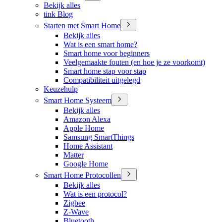
Bekijk alles
tink Blog
Starten met Smart Home
Bekijk alles
Wat is een smart home?
Smart home voor beginners
Veelgemaakte fouten (en hoe je ze voorkomt)
Smart home stap voor stap
Compatibiliteit uitgelegd
Keuzehulp
Smart Home Systeem
Bekijk alles
Amazon Alexa
Apple Home
Samsung SmartThings
Home Assistant
Matter
Google Home
Smart Home Protocollen
Bekijk alles
Wat is een protocol?
Zigbee
Z-Wave
Bluetooth