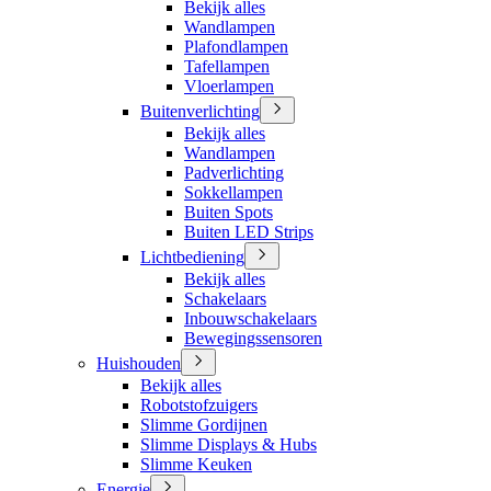
Bekijk alles
Wandlampen
Plafondlampen
Tafellampen
Vloerlampen
Buitenverlichting
Bekijk alles
Wandlampen
Padverlichting
Sokkellampen
Buiten Spots
Buiten LED Strips
Lichtbediening
Bekijk alles
Schakelaars
Inbouwschakelaars
Bewegingssensoren
Huishouden
Bekijk alles
Robotstofzuigers
Slimme Gordijnen
Slimme Displays & Hubs
Slimme Keuken
Energie