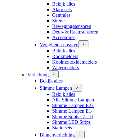
Bekijk alles
Alarmsets
Centrales
Sirenes
Bewegingssensoren
Deur- & Raamsensoren
Accessoires
Veiligheidssensoren
Bekijk alles
Rookmelders
Koolmonoxidemelders
Watermelders
Verlichting
Bekijk alles
Slimme Lampen
Bekijk alles
Alle Slimme Lampen
Slimme Lampen E27
Slimme Lampen E14
Slimme Spots GU10
Slimme LED Strips
Startersets
Binnenverlichting