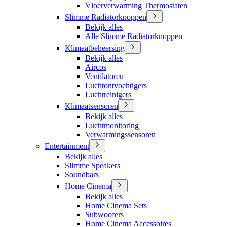
Vloerverwarming Thermostaten
Slimme Radiatorknoppen
Bekijk alles
Alle Slimme Radiatorknoppen
Klimaatbeheersing
Bekijk alles
Aircos
Ventilatoren
Luchtontvochtigers
Luchtreinigers
Klimaatsensoren
Bekijk alles
Luchtmonitoring
Verwarmingssensoren
Entertainment
Bekijk alles
Slimme Speakers
Soundbars
Home Cinema
Bekijk alles
Home Cinema Sets
Subwoofers
Home Cinema Accessoires