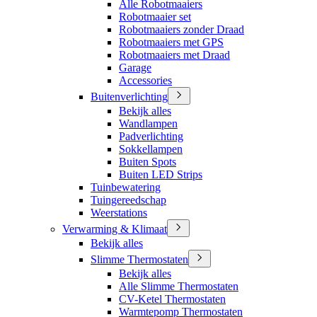
Alle Robotmaaiers
Robotmaaier set
Robotmaaiers zonder Draad
Robotmaaiers met GPS
Robotmaaiers met Draad
Garage
Accessories
Buitenverlichting
Bekijk alles
Wandlampen
Padverlichting
Sokkellampen
Buiten Spots
Buiten LED Strips
Tuinbewatering
Tuingereedschap
Weerstations
Verwarming & Klimaat
Bekijk alles
Slimme Thermostaten
Bekijk alles
Alle Slimme Thermostaten
CV-Ketel Thermostaten
Warmtepomp Thermostaten