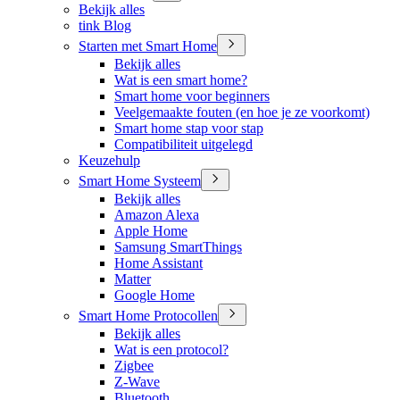
Bekijk alles
tink Blog
Starten met Smart Home
Bekijk alles
Wat is een smart home?
Smart home voor beginners
Veelgemaakte fouten (en hoe je ze voorkomt)
Smart home stap voor stap
Compatibiliteit uitgelegd
Keuzehulp
Smart Home Systeem
Bekijk alles
Amazon Alexa
Apple Home
Samsung SmartThings
Home Assistant
Matter
Google Home
Smart Home Protocollen
Bekijk alles
Wat is een protocol?
Zigbee
Z-Wave
Bluetooth