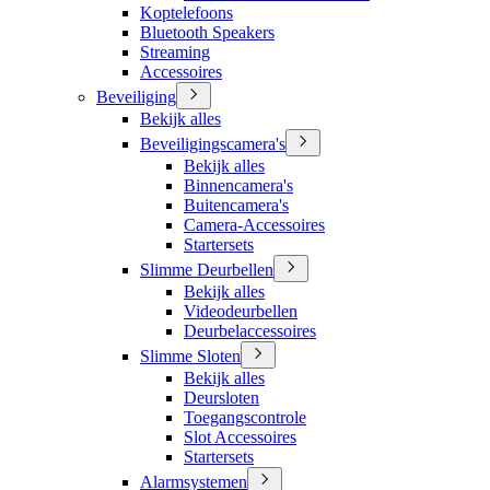
Koptelefoons
Bluetooth Speakers
Streaming
Accessoires
Beveiliging
Bekijk alles
Beveiligingscamera's
Bekijk alles
Binnencamera's
Buitencamera's
Camera-Accessoires
Startersets
Slimme Deurbellen
Bekijk alles
Videodeurbellen
Deurbelaccessoires
Slimme Sloten
Bekijk alles
Deursloten
Toegangscontrole
Slot Accessoires
Startersets
Alarmsystemen