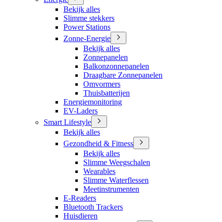
Bekijk alles
Slimme stekkers
Power Stations
Zonne-Energie
Bekijk alles
Zonnepanelen
Balkonzonnepanelen
Draagbare Zonnepanelen
Omvormers
Thuisbatterijen
Energiemonitoring
EV-Laders
Smart Lifestyle
Bekijk alles
Gezondheid & Fitness
Bekijk alles
Slimme Weegschalen
Wearables
Slimme Waterflessen
Meetinstrumenten
E-Readers
Bluetooth Trackers
Huisdieren