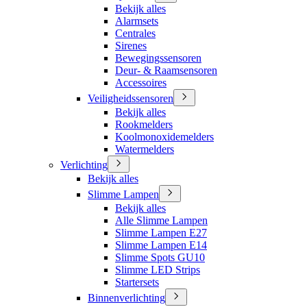
Bekijk alles
Alarmsets
Centrales
Sirenes
Bewegingssensoren
Deur- & Raamsensoren
Accessoires
Veiligheidssensoren
Bekijk alles
Rookmelders
Koolmonoxidemelders
Watermelders
Verlichting
Bekijk alles
Slimme Lampen
Bekijk alles
Alle Slimme Lampen
Slimme Lampen E27
Slimme Lampen E14
Slimme Spots GU10
Slimme LED Strips
Startersets
Binnenverlichting