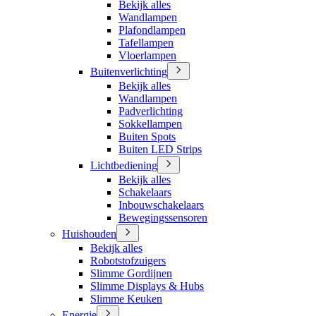
Bekijk alles
Wandlampen
Plafondlampen
Tafellampen
Vloerlampen
Buitenverlichting
Bekijk alles
Wandlampen
Padverlichting
Sokkellampen
Buiten Spots
Buiten LED Strips
Lichtbediening
Bekijk alles
Schakelaars
Inbouwschakelaars
Bewegingssensoren
Huishouden
Bekijk alles
Robotstofzuigers
Slimme Gordijnen
Slimme Displays & Hubs
Slimme Keuken
Energie