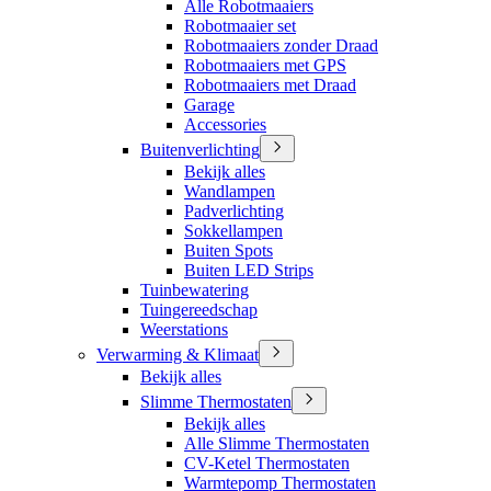
Alle Robotmaaiers
Robotmaaier set
Robotmaaiers zonder Draad
Robotmaaiers met GPS
Robotmaaiers met Draad
Garage
Accessories
Buitenverlichting
Bekijk alles
Wandlampen
Padverlichting
Sokkellampen
Buiten Spots
Buiten LED Strips
Tuinbewatering
Tuingereedschap
Weerstations
Verwarming & Klimaat
Bekijk alles
Slimme Thermostaten
Bekijk alles
Alle Slimme Thermostaten
CV-Ketel Thermostaten
Warmtepomp Thermostaten