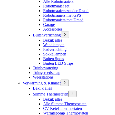
Alle Robotmaaiers
Robotmaaier set
Robotmaaiers zonder Draad
Robotmaaiers met GPS
Robotmaaiers met Draad
Garage
Accessories
Buitenverlichting
Bekijk alles
Wandlampen
Padverlichting
Sokkellampen
Buiten Spots
Buiten LED Strips
Tuinbewatering
Tuingereedschap
Weerstations
Verwarming & Klimaat
Bekijk alles
Slimme Thermostaten
Bekijk alles
Alle Slimme Thermostaten
CV-Ketel Thermostaten
Warmtepomp Thermostaten