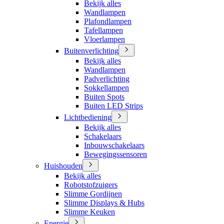
Bekijk alles
Wandlampen
Plafondlampen
Tafellampen
Vloerlampen
Buitenverlichting
Bekijk alles
Wandlampen
Padverlichting
Sokkellampen
Buiten Spots
Buiten LED Strips
Lichtbediening
Bekijk alles
Schakelaars
Inbouwschakelaars
Bewegingssensoren
Huishouden
Bekijk alles
Robotstofzuigers
Slimme Gordijnen
Slimme Displays & Hubs
Slimme Keuken
Energie