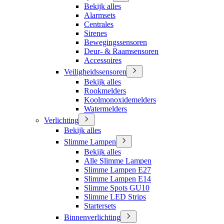
Bekijk alles
Alarmsets
Centrales
Sirenes
Bewegingssensoren
Deur- & Raamsensoren
Accessoires
Veiligheidssensoren
Bekijk alles
Rookmelders
Koolmonoxidemelders
Watermelders
Verlichting
Bekijk alles
Slimme Lampen
Bekijk alles
Alle Slimme Lampen
Slimme Lampen E27
Slimme Lampen E14
Slimme Spots GU10
Slimme LED Strips
Startersets
Binnenverlichting