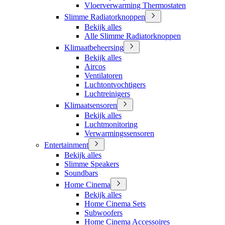
Vloerverwarming Thermostaten
Slimme Radiatorknoppen
Bekijk alles
Alle Slimme Radiatorknoppen
Klimaatbeheersing
Bekijk alles
Aircos
Ventilatoren
Luchtontvochtigers
Luchtreinigers
Klimaatsensoren
Bekijk alles
Luchtmonitoring
Verwarmingssensoren
Entertainment
Bekijk alles
Slimme Speakers
Soundbars
Home Cinema
Bekijk alles
Home Cinema Sets
Subwoofers
Home Cinema Accessoires