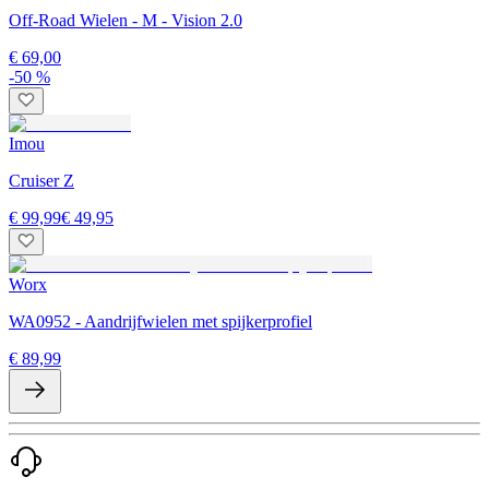
Off-Road Wielen - M - Vision 2.0
€ 69,00
-50 %
Imou
Cruiser Z
€ 99,99
€ 49,95
Worx
WA0952 - Aandrijfwielen met spijkerprofiel
€ 89,99