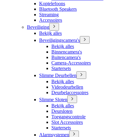
Koptelefoons
Bluetooth Speakers
Streaming
Accessoires
Beveiliging
Bekijk alles
Beveiligingscamera's
Bekijk alles
Binnencamera's
Buitencamera's
Camera-Accessoires
Startersets
Slimme Deurbellen
Bekijk alles
Videodeurbellen
Deurbelaccessoires
Slimme Sloten
Bekijk alles
Deursloten
Toegangscontrole
Slot Accessoires
Startersets
Alarmsystemen