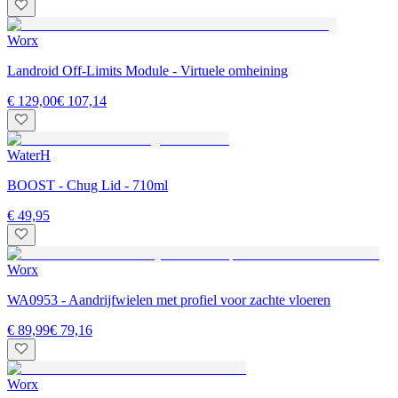
Worx
Landroid Off-Limits Module - Virtuele omheining
€ 129,00
€ 107,14
WaterH
BOOST - Chug Lid - 710ml
€ 49,95
Worx
WA0953 - Aandrijfwielen met profiel voor zachte vloeren
€ 89,99
€ 79,16
Worx