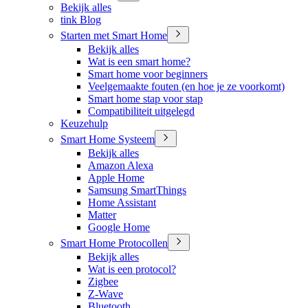
Bekijk alles
tink Blog
Starten met Smart Home
Bekijk alles
Wat is een smart home?
Smart home voor beginners
Veelgemaakte fouten (en hoe je ze voorkomt)
Smart home stap voor stap
Compatibiliteit uitgelegd
Keuzehulp
Smart Home Systeem
Bekijk alles
Amazon Alexa
Apple Home
Samsung SmartThings
Home Assistant
Matter
Google Home
Smart Home Protocollen
Bekijk alles
Wat is een protocol?
Zigbee
Z-Wave
Bluetooth