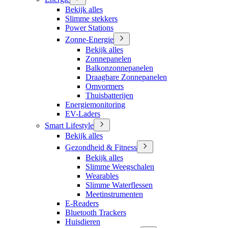
Bekijk alles
Slimme stekkers
Power Stations
Zonne-Energie
Bekijk alles
Zonnepanelen
Balkonzonnepanelen
Draagbare Zonnepanelen
Omvormers
Thuisbatterijen
Energiemonitoring
EV-Laders
Smart Lifestyle
Bekijk alles
Gezondheid & Fitness
Bekijk alles
Slimme Weegschalen
Wearables
Slimme Waterflessen
Meetinstrumenten
E-Readers
Bluetooth Trackers
Huisdieren