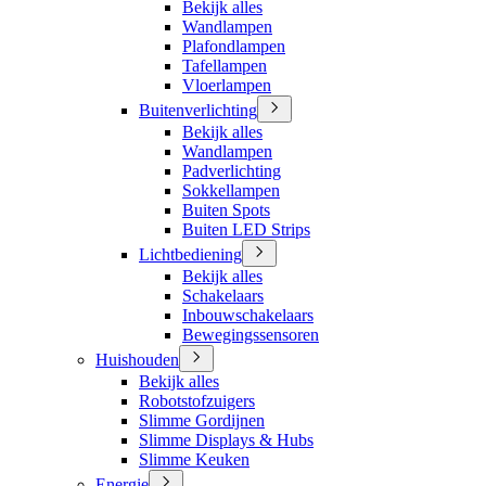
Bekijk alles
Wandlampen
Plafondlampen
Tafellampen
Vloerlampen
Buitenverlichting
Bekijk alles
Wandlampen
Padverlichting
Sokkellampen
Buiten Spots
Buiten LED Strips
Lichtbediening
Bekijk alles
Schakelaars
Inbouwschakelaars
Bewegingssensoren
Huishouden
Bekijk alles
Robotstofzuigers
Slimme Gordijnen
Slimme Displays & Hubs
Slimme Keuken
Energie