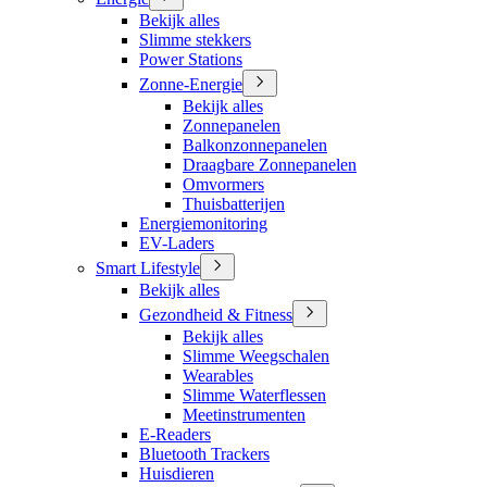
Bekijk alles
Slimme stekkers
Power Stations
Zonne-Energie
Bekijk alles
Zonnepanelen
Balkonzonnepanelen
Draagbare Zonnepanelen
Omvormers
Thuisbatterijen
Energiemonitoring
EV-Laders
Smart Lifestyle
Bekijk alles
Gezondheid & Fitness
Bekijk alles
Slimme Weegschalen
Wearables
Slimme Waterflessen
Meetinstrumenten
E-Readers
Bluetooth Trackers
Huisdieren