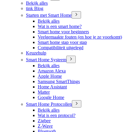
Bekijk alles
tink Blog
Starten met Smart Home
Bekijk alles
Wat is een smart home?
Smart home voor beginners
Veelgemaakte fouten (en hoe je ze voorkomt)
Smart home stap voor stap
Compatibiliteit uitgelegd
Keuzehulp
Smart Home Systeem
Bekijk alles
Amazon Alexa
Apple Home
Samsung SmartThings
Home Assistant
Matter
Google Home
Smart Home Protocollen
Bekijk alles
Wat is een protocol?
Zigbee
Z-Wave
Bluetooth