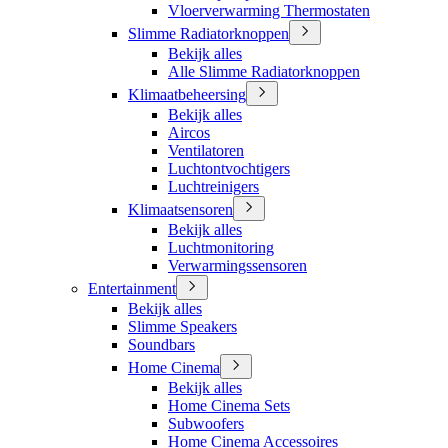
Vloerverwarming Thermostaten
Slimme Radiatorknoppen
Bekijk alles
Alle Slimme Radiatorknoppen
Klimaatbeheersing
Bekijk alles
Aircos
Ventilatoren
Luchtontvochtigers
Luchtreinigers
Klimaatsensoren
Bekijk alles
Luchtmonitoring
Verwarmingssensoren
Entertainment
Bekijk alles
Slimme Speakers
Soundbars
Home Cinema
Bekijk alles
Home Cinema Sets
Subwoofers
Home Cinema Accessoires