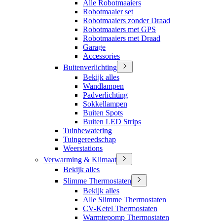
Alle Robotmaaiers
Robotmaaier set
Robotmaaiers zonder Draad
Robotmaaiers met GPS
Robotmaaiers met Draad
Garage
Accessories
Buitenverlichting
Bekijk alles
Wandlampen
Padverlichting
Sokkellampen
Buiten Spots
Buiten LED Strips
Tuinbewatering
Tuingereedschap
Weerstations
Verwarming & Klimaat
Bekijk alles
Slimme Thermostaten
Bekijk alles
Alle Slimme Thermostaten
CV-Ketel Thermostaten
Warmtepomp Thermostaten