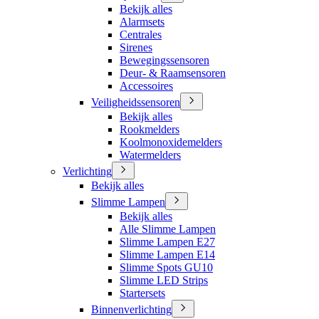
Bekijk alles
Alarmsets
Centrales
Sirenes
Bewegingssensoren
Deur- & Raamsensoren
Accessoires
Veiligheidssensoren
Bekijk alles
Rookmelders
Koolmonoxidemelders
Watermelders
Verlichting
Bekijk alles
Slimme Lampen
Bekijk alles
Alle Slimme Lampen
Slimme Lampen E27
Slimme Lampen E14
Slimme Spots GU10
Slimme LED Strips
Startersets
Binnenverlichting