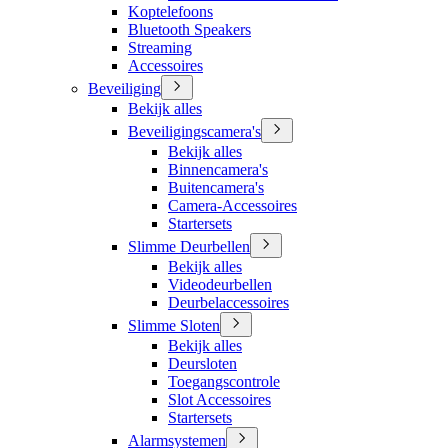
Koptelefoons
Bluetooth Speakers
Streaming
Accessoires
Beveiliging
Bekijk alles
Beveiligingscamera's
Bekijk alles
Binnencamera's
Buitencamera's
Camera-Accessoires
Startersets
Slimme Deurbellen
Bekijk alles
Videodeurbellen
Deurbelaccessoires
Slimme Sloten
Bekijk alles
Deursloten
Toegangscontrole
Slot Accessoires
Startersets
Alarmsystemen