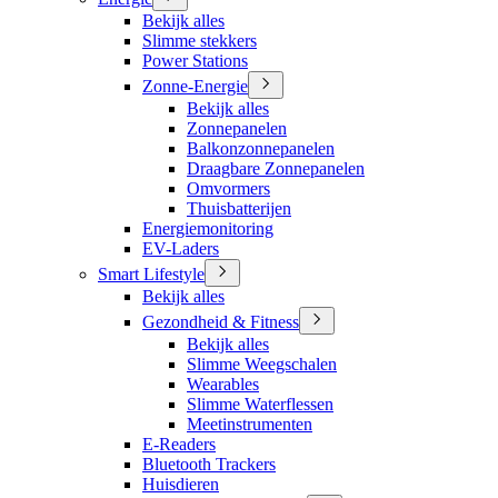
Bekijk alles
Slimme stekkers
Power Stations
Zonne-Energie
Bekijk alles
Zonnepanelen
Balkonzonnepanelen
Draagbare Zonnepanelen
Omvormers
Thuisbatterijen
Energiemonitoring
EV-Laders
Smart Lifestyle
Bekijk alles
Gezondheid & Fitness
Bekijk alles
Slimme Weegschalen
Wearables
Slimme Waterflessen
Meetinstrumenten
E-Readers
Bluetooth Trackers
Huisdieren