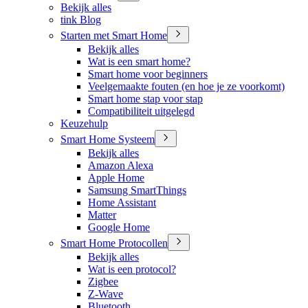
Bekijk alles
tink Blog
Starten met Smart Home
Bekijk alles
Wat is een smart home?
Smart home voor beginners
Veelgemaakte fouten (en hoe je ze voorkomt)
Smart home stap voor stap
Compatibiliteit uitgelegd
Keuzehulp
Smart Home Systeem
Bekijk alles
Amazon Alexa
Apple Home
Samsung SmartThings
Home Assistant
Matter
Google Home
Smart Home Protocollen
Bekijk alles
Wat is een protocol?
Zigbee
Z-Wave
Bluetooth