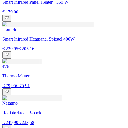
Smart Infrared Panel Heater - 350 W
€ 179,00
Hombli
Smart Infrared Heatpanel Spiegel 400W
€ 229,95
€ 205,16
eve
Thermo Matter
€ 79,95
€ 75,91
Netatmo
Radiatorkraan 3-pack
€ 249,99
€ 233,58