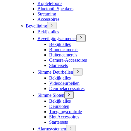
Koptelefoons
Bluetooth Speakers
Streaming
Accessoires
Beveiliging
Bekijk alles
Beveiligingscamera's
Bekijk alles
Binnencamera's
Buitencamera's
Camera-Accessoires
Startersets
Slimme Deurbellen
Bekijk alles
Videodeurbellen
Deurbelaccessoires
Slimme Sloten
Bekijk alles
Deursloten
Toegangscontrole
Slot Accessoires
Startersets
Alarmsystemen