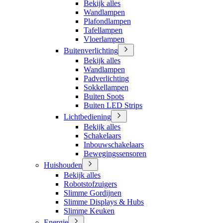
Bekijk alles
Wandlampen
Plafondlampen
Tafellampen
Vloerlampen
Buitenverlichting
Bekijk alles
Wandlampen
Padverlichting
Sokkellampen
Buiten Spots
Buiten LED Strips
Lichtbediening
Bekijk alles
Schakelaars
Inbouwschakelaars
Bewegingssensoren
Huishouden
Bekijk alles
Robotstofzuigers
Slimme Gordijnen
Slimme Displays & Hubs
Slimme Keuken
Energie