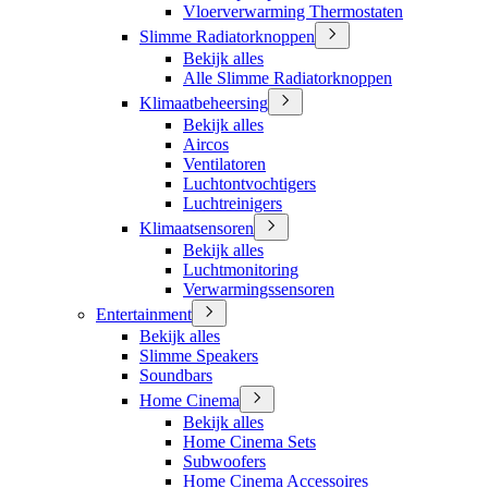
Vloerverwarming Thermostaten
Slimme Radiatorknoppen
Bekijk alles
Alle Slimme Radiatorknoppen
Klimaatbeheersing
Bekijk alles
Aircos
Ventilatoren
Luchtontvochtigers
Luchtreinigers
Klimaatsensoren
Bekijk alles
Luchtmonitoring
Verwarmingssensoren
Entertainment
Bekijk alles
Slimme Speakers
Soundbars
Home Cinema
Bekijk alles
Home Cinema Sets
Subwoofers
Home Cinema Accessoires