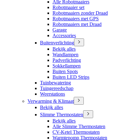
Alle Robotmaaiers
Robotmaaier set
Robotmaaiers zonder Draad
Robotmaaiers met GPS
Robotmaaiers met Draad
Garage
Accessories
Buitenverlichting
Bekijk alles
Wandlampen
Padverlichting
Sokkellampen
Buiten Spots
Buiten LED Strips
Tuinbewatering
Tuingereedschap
Weerstations
Verwarming & Klimaat
Bekijk alles
Slimme Thermostaten
Bekijk alles
Alle Slimme Thermostaten
CV-Ketel Thermostaten
Warmtepomp Thermostaten